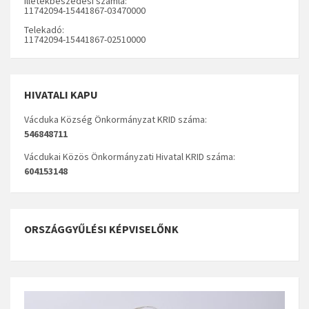
Illetékbeszedési számla:
11742094-15441867-03470000
Telekadó:
11742094-15441867-02510000
HIVATALI KAPU
Vácduka Község Önkormányzat KRID száma:
546848711
Vácdukai Közös Önkormányzati Hivatal KRID száma:
604153148
ORSZÁGGYŰLÉSI KÉPVISELŐNK