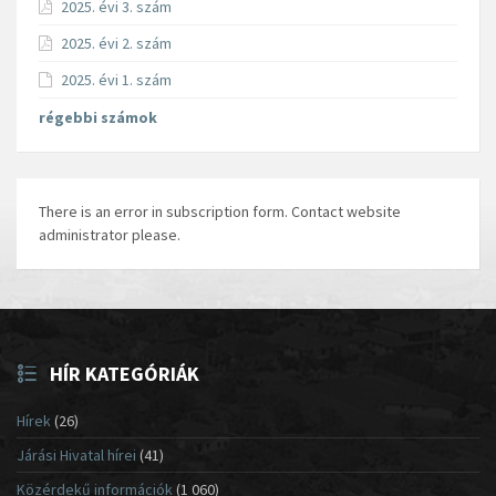
2025. évi 3. szám
2025. évi 2. szám
2025. évi 1. szám
régebbi számok
There is an error in subscription form. Contact website
administrator please.
HÍR KATEGÓRIÁK
Hírek
(26)
Járási Hivatal hírei
(41)
Közérdekű információk
(1 060)