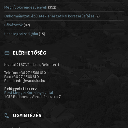
Meghívók/rendezvények
(392)
Önkormányzati épületek energetikai korszerűsítése
(2)
Pályázatok
(82)
Uncategorized @hu
(15)
ELÉRHETŐSÉG
Hivatal 2167 Vácduka, Béke tér 1.
Telefon: +36 27 / 566 610
Fax: +36 27 / 566 610
E-mail: info@vacduka.hu
Felügyeleti szerv
Pest Megyei Kormányhivatal
1052 Budapest, Városháza utca 7.
ÜGYINTÉZÉS