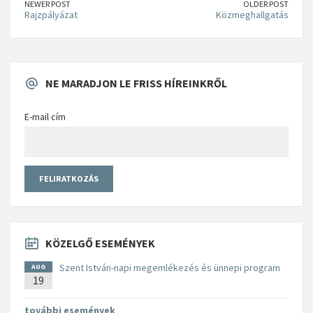
NEWER POST
OLDER POST
Rajzpályázat
Közmeghallgatás
NE MARADJON LE FRISS HÍREINKRŐL
E-mail cím
KÖZELGŐ ESEMÉNYEK
Szent István-napi megemlékezés és ünnepi program
AUG
19
további események