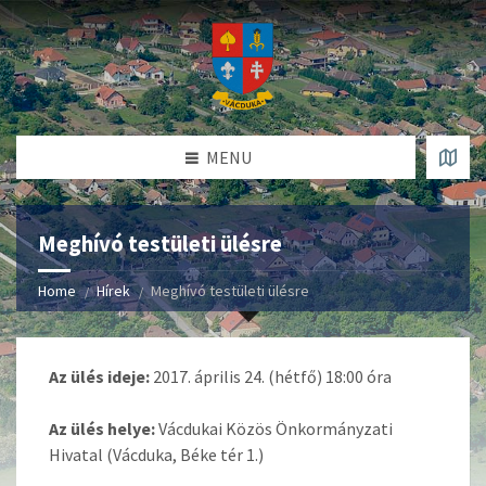
MENU
Meghívó testületi ülésre
Home
Hírek
Meghívó testületi ülésre
Az ülés ideje:
2017. április 24. (hétfő) 18:00 óra
Az ülés helye:
Vácdukai Közös Önkormányzati
Hivatal (Vácduka, Béke tér 1.)