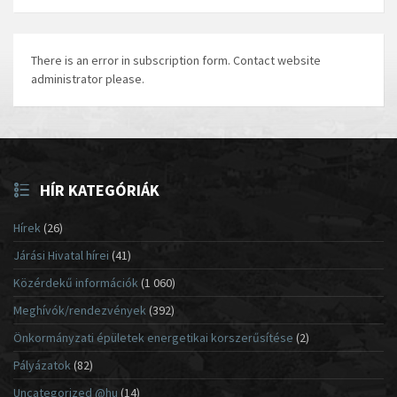
There is an error in subscription form. Contact website
administrator please.
HÍR KATEGÓRIÁK
Hírek
(26)
Járási Hivatal hírei
(41)
Közérdekű információk
(1 060)
Meghívók/rendezvények
(392)
Önkormányzati épületek energetikai korszerűsítése
(2)
Pályázatok
(82)
Uncategorized @hu
(14)