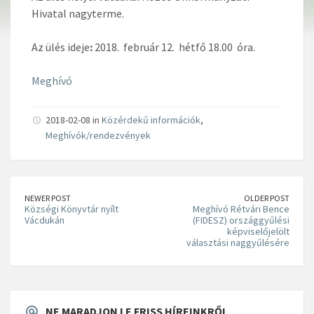
Hivatal nagyterme.
Az ülés ideje
:
2018. február 12. hétfő 18.00 óra.
Meghívó
2018-02-08 in
Közérdekű információk
,
Meghívók/rendezvények
NEWER POST
OLDER POST
Községi Könyvtár nyílt
Meghívó Rétvári Bence
Vácdukán
(FIDESZ) országgyűlési
képviselőjelölt
választási naggyűlésére
NE MARADJON LE FRISS HÍREINKRŐL