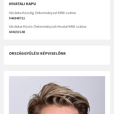
HIVATALI KAPU
Vácduka Község Önkormányzat KRID száma:
546848711
Vácdukai Közös Önkormányzati Hivatal KRID száma:
604153148
ORSZÁGGYŰLÉSI KÉPVISELŐNK