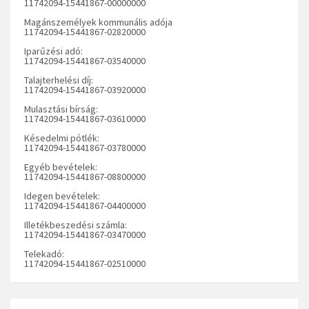
11742094-15441867-00000000
Magánszemélyek kommunális adója
11742094-15441867-02820000
Iparűzési adó:
11742094-15441867-03540000
Talajterhelési díj:
11742094-15441867-03920000
Mulasztási bírság:
11742094-15441867-03610000
Késedelmi pótlék:
11742094-15441867-03780000
Egyéb bevételek:
11742094-15441867-08800000
Idegen bevételek:
11742094-15441867-04400000
Illetékbeszedési számla:
11742094-15441867-03470000
Telekadó:
11742094-15441867-02510000