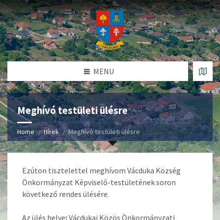
MENU
Meghívó testületi ülésre
Home
Hírek
Meghívó testületi ülésre
Ezúton tisztelettel meghívom Vácduka Község
Önkormányzat Képviselő-testületének soron
következő rendes ülésére.
Az ülés helye
:
Vácdukai Közös Önkormányzati