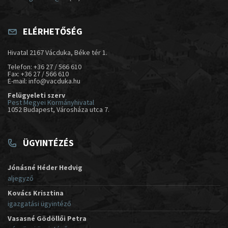
ELÉRHETŐSÉG
Hivatal 2167 Vácduka, Béke tér 1.
Telefon: +36 27 / 566 610
Fax: +36 27 / 566 610
E-mail: info@vacduka.hu
Felügyeleti szerv
Pest Megyei Kormányhivatal
1052 Budapest, Városháza utca 7.
ÜGYINTÉZÉS
Jónásné Héder Hedvig
aljegyző
Kovács Krisztina
igazgatási ügyintéző
Vasasné Gödöllői Petra