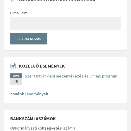
E-mail cím
KÖZELGŐ ESEMÉNYEK
Szent István-napi megemlékezés és ünnepi program
AUG
19
további események
BANKSZÁMLASZÁMOK
Önkormányzati költségvetési számla: