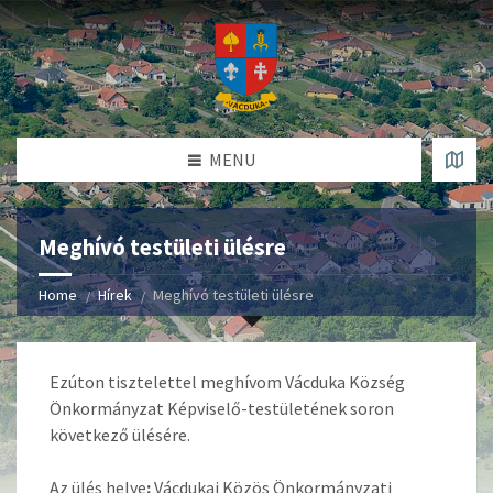
MENU
Meghívó testületi ülésre
Home
Hírek
Meghívó testületi ülésre
Ezúton tisztelettel meghívom Vácduka Község
Önkormányzat Képviselő-testületének soron
következő ülésére.
Az ülés helye
:
Vácdukai Közös Önkormányzati