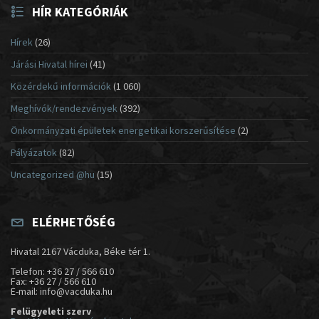
HÍR KATEGÓRIÁK
Hírek
(26)
Járási Hivatal hírei
(41)
Közérdekű információk
(1 060)
Meghívók/rendezvények
(392)
Önkormányzati épületek energetikai korszerűsítése
(2)
Pályázatok
(82)
Uncategorized @hu
(15)
ELÉRHETŐSÉG
Hivatal 2167 Vácduka, Béke tér 1.
Telefon: +36 27 / 566 610
Fax: +36 27 / 566 610
E-mail: info@vacduka.hu
Felügyeleti szerv