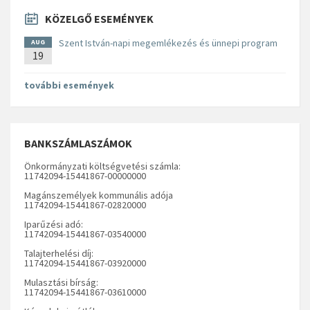
KÖZELGŐ ESEMÉNYEK
Szent István-napi megemlékezés és ünnepi program
AUG
19
további események
BANKSZÁMLASZÁMOK
Önkormányzati költségvetési számla:
11742094-15441867-00000000
Magánszemélyek kommunális adója
11742094-15441867-02820000
Iparűzési adó:
11742094-15441867-03540000
Talajterhelési díj:
11742094-15441867-03920000
Mulasztási bírság:
11742094-15441867-03610000