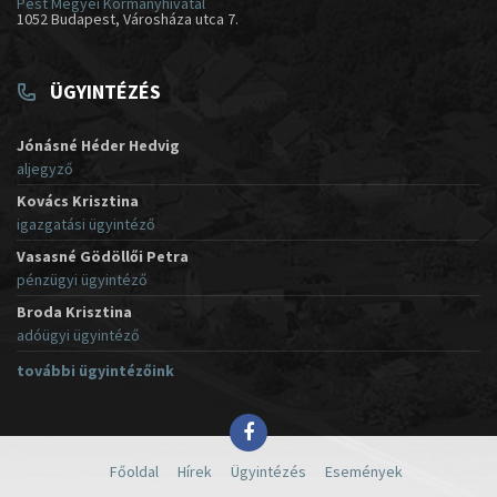
Pest Megyei Kormányhivatal
1052 Budapest, Városháza utca 7.
ÜGYINTÉZÉS
Jónásné Héder Hedvig
aljegyző
Kovács Krisztina
igazgatási ügyintéző
Vasasné Gödöllői Petra
pénzügyi ügyintéző
Broda Krisztina
adóügyi ügyintéző
további ügyintézőink
Főoldal
Hírek
Ügyintézés
Események