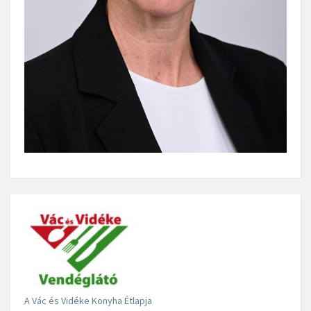
A Vác és Vidéke Konyha Étlapja