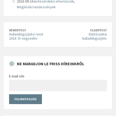
2018-09-24 in
Közérdekű információk
,
Meghívók/rendezvények
NEWER POST
OLDER POST
Hulladékgyűjtési rend
Elektronikai
2018. IV. negyedév
hulladékgyűjtés
NE MARADJON LE FRISS HÍREINKRŐL
E-mail cím