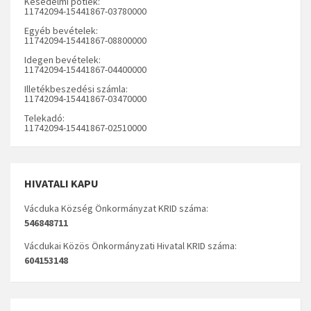
Késedelmi pótlék:
11742094-15441867-03780000
Egyéb bevételek:
11742094-15441867-08800000
Idegen bevételek:
11742094-15441867-04400000
Illetékbeszedési számla:
11742094-15441867-03470000
Telekadó:
11742094-15441867-02510000
HIVATALI KAPU
Vácduka Község Önkormányzat KRID száma:
546848711
Vácdukai Közös Önkormányzati Hivatal KRID száma:
604153148