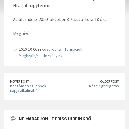
Hivatal nagyterme.
Az ülés ideje: 2020. október 8. /csütörtök/ 18 óra.
Meghívó
2020-10-06 in
Közérdekű információk
,
Meghívók/rendezvények
NEWER POST
OLDER POST
Köszöntés az Idősek
Közmeghallgatás
napja alkalmából
NE MARADJON LE FRISS HÍREINKRŐL