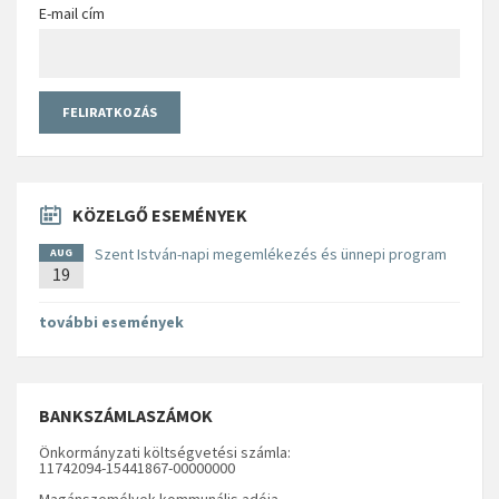
E-mail cím
KÖZELGŐ ESEMÉNYEK
Szent István-napi megemlékezés és ünnepi program
AUG
19
további események
BANKSZÁMLASZÁMOK
Önkormányzati költségvetési számla:
11742094-15441867-00000000
Magánszemélyek kommunális adója