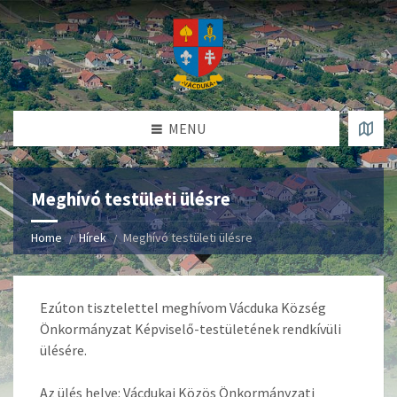
MENU
Meghívó testületi ülésre
Home
Hírek
Meghívó testületi ülésre
Ezúton tisztelettel meghívom Vácduka Község
Önkormányzat Képviselő-testületének rendkívüli
ülésére.
Az ülés helye: Vácdukai Közös Önkormányzati