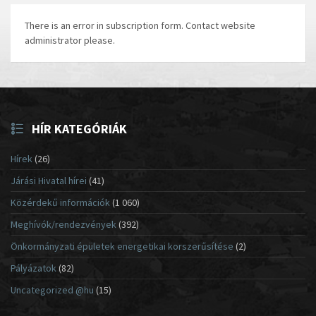
There is an error in subscription form. Contact website
administrator please.
HÍR KATEGÓRIÁK
Hírek
(26)
Járási Hivatal hírei
(41)
Közérdekű információk
(1 060)
Meghívók/rendezvények
(392)
Önkormányzati épületek energetikai korszerűsítése
(2)
Pályázatok
(82)
Uncategorized @hu
(15)