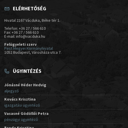
ELÉRHETŐSÉG
Hivatal 2167 Vácduka, Béke tér 1.
Telefon: +36 27 / 566 610
Fax: +36 27 / 566 610
E-mail: info@vacduka.hu
Felügyeleti szerv
Pest Megyei Kormányhivatal
1052 Budapest, Városháza utca 7.
ÜGYINTÉZÉS
Jónásné Héder Hedvig
aljegyző
Kovács Krisztina
igazgatási ügyintéző
Vasasné Gödöllői Petra
pénzügyi ügyintéző
Broda Krisztina