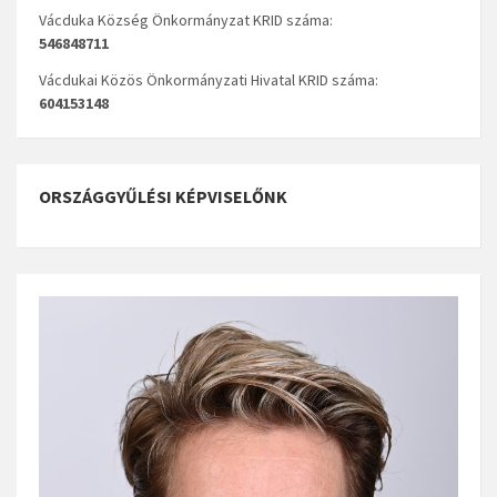
Vácduka Község Önkormányzat KRID száma:
546848711
Vácdukai Közös Önkormányzati Hivatal KRID száma:
604153148
ORSZÁGGYŰLÉSI KÉPVISELŐNK