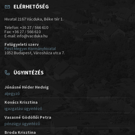
ELÉRHETŐSÉG
Hivatal 2167 Vácduka, Béke tér 1.
Telefon: +36 27 / 566 610
Fax: +36 27 / 566 610
E-mail: info@vacduka.hu
Felügyeleti szerv
Pest Megyei Kormányhivatal
1052 Budapest, Városháza utca 7.
ÜGYINTÉZÉS
Jónásné Héder Hedvig
aljegyző
Kovács Krisztina
igazgatási ügyintéző
Vasasné Gödöllői Petra
pénzügyi ügyintéző
Broda Krisztina