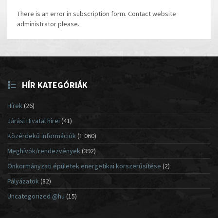
There is an error in subscription form. Contact website
administrator please.
HÍR KATEGÓRIÁK
Hírek
(26)
Járási Hivatal hírei
(41)
Közérdekű információk
(1 060)
Meghívók/rendezvények
(392)
Önkormányzati épületek energetikai korszerűsítése
(2)
Pályázatok
(82)
Uncategorized @hu
(15)