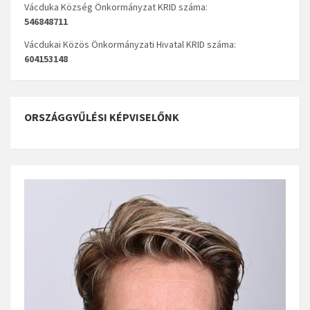
Vácduka Község Önkormányzat KRID száma:
546848711
Vácdukai Közös Önkormányzati Hivatal KRID száma:
604153148
ORSZÁGGYŰLÉSI KÉPVISELŐNK