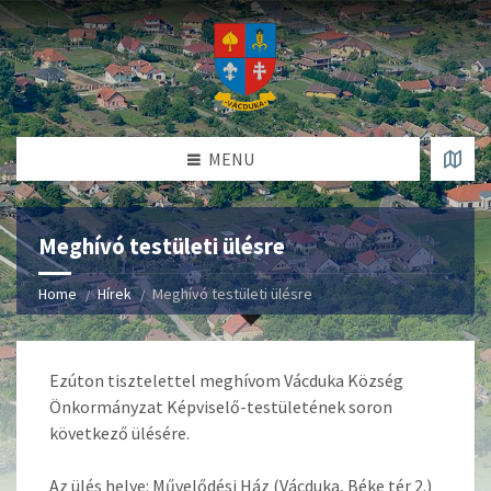
MENU
Meghívó testületi ülésre
Home
Hírek
Meghívó testületi ülésre
Ezúton tisztelettel meghívom Vácduka Község
Önkormányzat Képviselő-testületének soron
következő ülésére.
Az ülés helye: Művelődési Ház (Vácduka, Béke tér 2.)