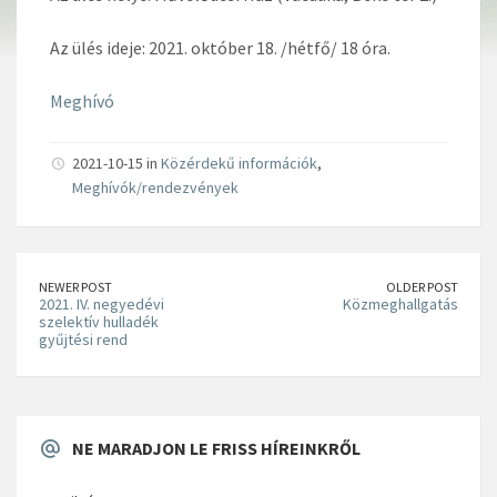
Az ülés ideje: 2021. október 18. /hétfő/ 18 óra.
Meghívó
2021-10-15 in
Közérdekű információk
,
Meghívók/rendezvények
NEWER POST
OLDER POST
2021. IV. negyedévi
Közmeghallgatás
szelektív hulladék
gyűjtési rend
NE MARADJON LE FRISS HÍREINKRŐL