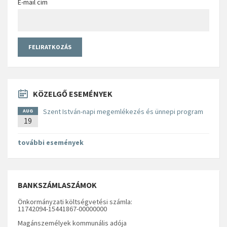
E-mail cím
KÖZELGŐ ESEMÉNYEK
Szent István-napi megemlékezés és ünnepi program
AUG
19
további események
BANKSZÁMLASZÁMOK
Önkormányzati költségvetési számla:
11742094-15441867-00000000
Magánszemélyek kommunális adója