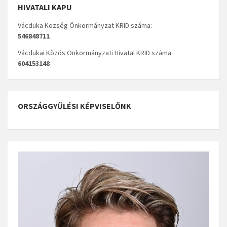
HIVATALI KAPU
Vácduka Község Önkormányzat KRID száma:
546848711
Vácdukai Közös Önkormányzati Hivatal KRID száma:
604153148
ORSZÁGGYŰLÉSI KÉPVISELŐNK