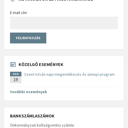
E-mail cím
KÖZELGŐ ESEMÉNYEK
Szent István-napi megemlékezés és ünnepi program
AUG
19
további események
BANKSZÁMLASZÁMOK
Önkormányzati költségvetési számla: