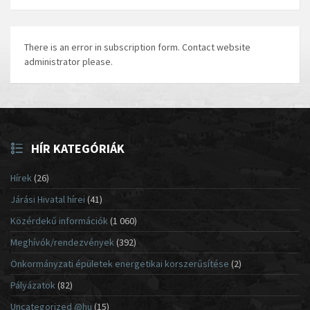
There is an error in subscription form. Contact website
administrator please.
HÍR KATEGÓRIÁK
Hírek
(26)
Járási Hivatal hírei
(41)
Közérdekű információk
(1 060)
Meghívók/rendezvények
(392)
Önkormányzati épületek energetikai korszerűsítése
(2)
Pályázatok
(82)
Uncategorized @hu
(15)