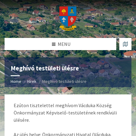
MENU
Meghívó testületi ülésre
Home
Hírek
Meghívó testületi ülésre
Ezúton tisztelettel meghívom Vácduka Község
Önkormányzat Képviselő-testületének rendkívüli
ülésére.
Az ülés helye: Önkormányzati Hivatal (Vácduka,