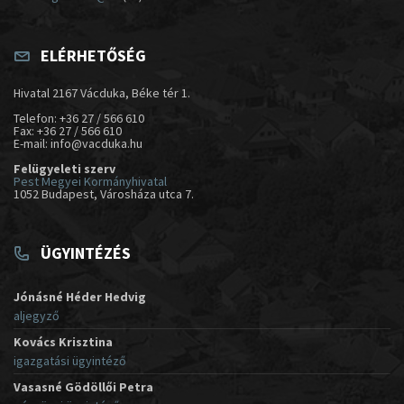
ELÉRHETŐSÉG
Hivatal 2167 Vácduka, Béke tér 1.
Telefon: +36 27 / 566 610
Fax: +36 27 / 566 610
E-mail: info@vacduka.hu
Felügyeleti szerv
Pest Megyei Kormányhivatal
1052 Budapest, Városháza utca 7.
ÜGYINTÉZÉS
Jónásné Héder Hedvig
aljegyző
Kovács Krisztina
igazgatási ügyintéző
Vasasné Gödöllői Petra