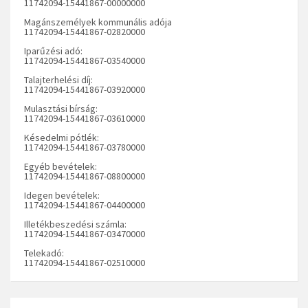
11742094-15441867-00000000
Magánszemélyek kommunális adója
11742094-15441867-02820000
Iparűzési adó:
11742094-15441867-03540000
Talajterhelési díj:
11742094-15441867-03920000
Mulasztási bírság:
11742094-15441867-03610000
Késedelmi pótlék:
11742094-15441867-03780000
Egyéb bevételek:
11742094-15441867-08800000
Idegen bevételek:
11742094-15441867-04400000
Illetékbeszedési számla:
11742094-15441867-03470000
Telekadó:
11742094-15441867-02510000