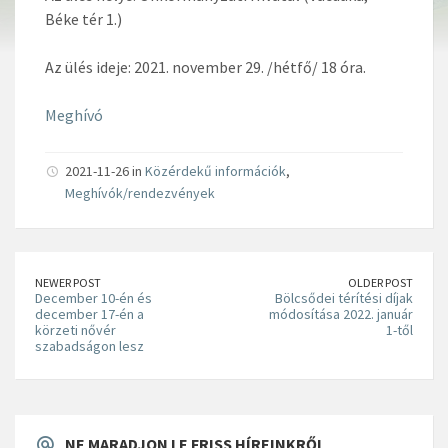
Béke tér 1.)
Az ülés ideje: 2021. november 29. /hétfő/ 18 óra.
Meghívó
2021-11-26 in
Közérdekű információk
,
Meghívók/rendezvények
NEWER POST
OLDER POST
December 10-én és
Bölcsődei térítési díjak
december 17-én a
módosítása 2022. január
körzeti nővér
1-től
szabadságon lesz
NE MARADJON LE FRISS HÍREINKRŐL