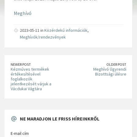
Meghívó
2023-05-11 in
Közérdekű információk
,
Meghívók/rendezvények
NEWER POST
OLDER POST
Kézműves termékek
Meghívó Ügyrendi
értékesítésével
Bizottsági ülésre
foglalkozók
jelentkezését várjuk a
Vácdukai Vágtára
NE MARADJON LE FRISS HÍREINKRŐL
E-mail cím