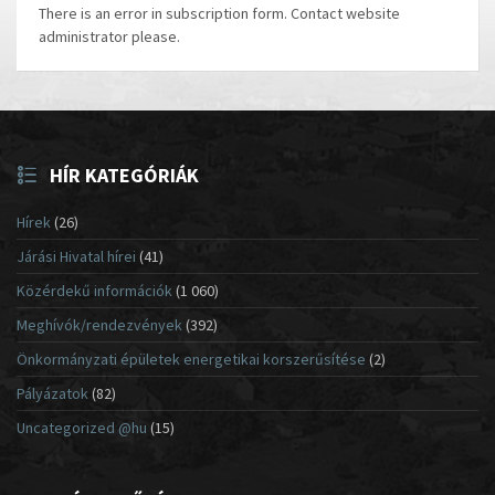
There is an error in subscription form. Contact website
administrator please.
HÍR KATEGÓRIÁK
Hírek
(26)
Járási Hivatal hírei
(41)
Közérdekű információk
(1 060)
Meghívók/rendezvények
(392)
Önkormányzati épületek energetikai korszerűsítése
(2)
Pályázatok
(82)
Uncategorized @hu
(15)