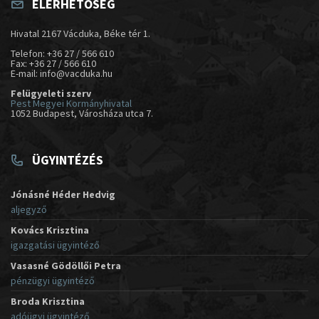
ELÉRHETŐSÉG
Hivatal 2167 Vácduka, Béke tér 1.
Telefon: +36 27 / 566 610
Fax: +36 27 / 566 610
E-mail: info@vacduka.hu
Felügyeleti szerv
Pest Megyei Kormányhivatal
1052 Budapest, Városháza utca 7.
ÜGYINTÉZÉS
Jónásné Héder Hedvig
aljegyző
Kovács Krisztina
igazgatási ügyintéző
Vasasné Gödöllői Petra
pénzügyi ügyintéző
Broda Krisztina
adóügyi ügyintéző