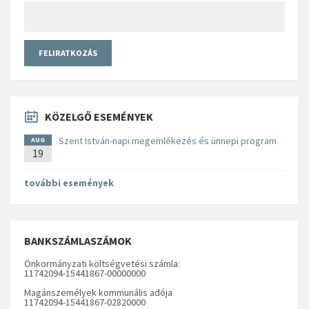
KÖZELGŐ ESEMÉNYEK
Szent István-napi megemlékezés és ünnepi program
AUG
19
további események
BANKSZÁMLASZÁMOK
Önkormányzati költségvetési számla:
11742094-15441867-00000000
Magánszemélyek kommunális adója
11742094-15441867-02820000