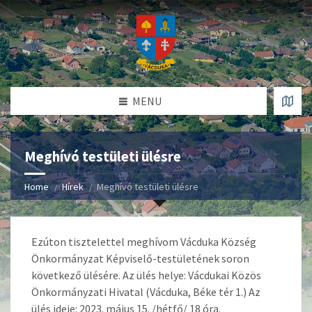
MENU
Meghívó testületi ülésre
Home
Hírek
Meghívó testületi ülésre
Ezúton tisztelettel meghívom Vácduka Község
Önkormányzat Képviselő-testületének soron
következő ülésére. Az ülés helye: Vácdukai Közös
Önkormányzati Hivatal (Vácduka, Béke tér 1.) Az
ülés ideje: 2023. május 15. /hétfő/ 18 óra.