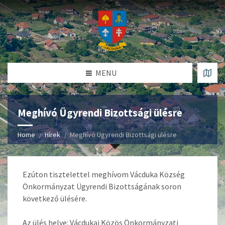
MENU
Meghívó Ügyrendi Bizottsági ülésre
Home
Hírek
Meghívó Ügyrendi Bizottsági ülésre
Ezúton tisztelettel meghívom Vácduka Község
Önkormányzat Ügyrendi Bizottságának soron
következő ülésére.
Az ülés helye: Vácdukai Közös Önkormányzati