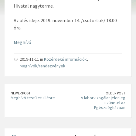
Hivatal nagyterme.
Az ülés ideje: 2019. november 14. /csütörtök/ 18.00
óra.
Meghívó
2019-11-11 in
Közérdekű információk
,
Meghívók/rendezvények
NEWER POST
OLDER POST
Meghívó testületi ülésre
A laborvizsgálat jelenleg
szünetel az
Egészségházban