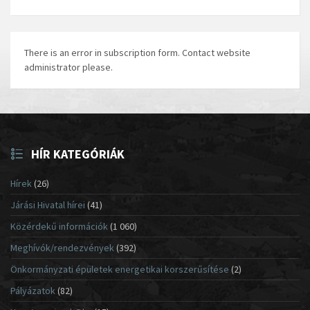
There is an error in subscription form. Contact website
administrator please.
HÍR KATEGÓRIÁK
Hírek
(26)
Járási Hivatal hírei
(41)
Közérdekű információk
(1 060)
Meghívók/rendezvények
(392)
Önkormányzati épületek energetikai korszerűsítése
(2)
Pályázatok
(82)