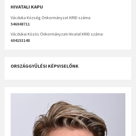
HIVATALI KAPU
Vácduka Község Önkormányzat KRID száma:
546848711
Vácdukai Közös Önkormányzati Hivatal KRID száma:
604153148
ORSZÁGGYŰLÉSI KÉPVISELŐNK