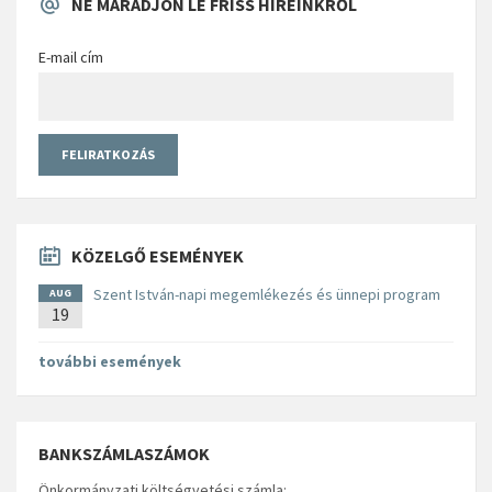
NE MARADJON LE FRISS HÍREINKRŐL
E-mail cím
KÖZELGŐ ESEMÉNYEK
Szent István-napi megemlékezés és ünnepi program
AUG
19
további események
BANKSZÁMLASZÁMOK
Önkormányzati költségvetési számla: