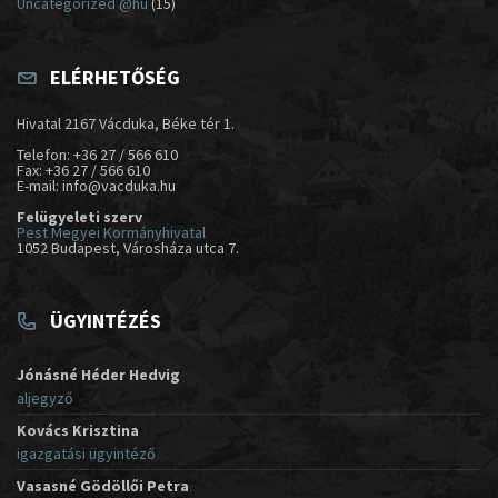
Uncategorized @hu
(15)
ELÉRHETŐSÉG
Hivatal 2167 Vácduka, Béke tér 1.
Telefon: +36 27 / 566 610
Fax: +36 27 / 566 610
E-mail: info@vacduka.hu
Felügyeleti szerv
Pest Megyei Kormányhivatal
1052 Budapest, Városháza utca 7.
ÜGYINTÉZÉS
Jónásné Héder Hedvig
aljegyző
Kovács Krisztina
igazgatási ügyintéző
Vasasné Gödöllői Petra