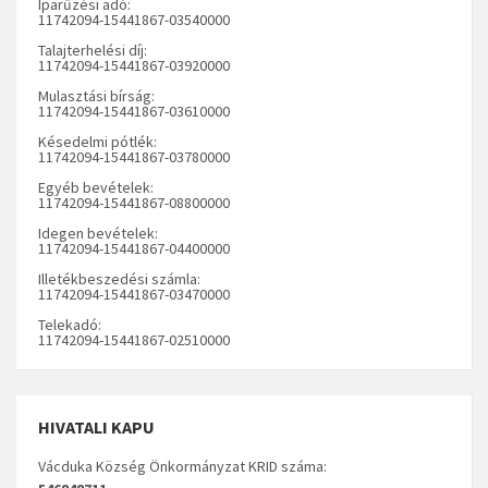
Iparűzési adó:
11742094-15441867-03540000
Talajterhelési díj:
11742094-15441867-03920000
Mulasztási bírság:
11742094-15441867-03610000
Késedelmi pótlék:
11742094-15441867-03780000
Egyéb bevételek:
11742094-15441867-08800000
Idegen bevételek:
11742094-15441867-04400000
Illetékbeszedési számla:
11742094-15441867-03470000
Telekadó:
11742094-15441867-02510000
HIVATALI KAPU
Vácduka Község Önkormányzat KRID száma: