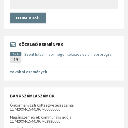
KÖZELGŐ ESEMÉNYEK
Szent István-napi megemlékezés és ünnepi program
AUG
19
további események
BANKSZÁMLASZÁMOK
Önkormányzati költségvetési számla:
11742094-15441867-00000000
Magánszemélyek kommunális adója
11742094-15441867-02820000