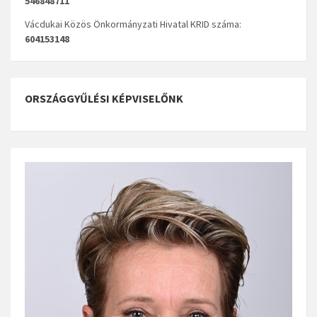
546848711
Vácdukai Közös Önkormányzati Hivatal KRID száma:
604153148
ORSZÁGGYŰLÉSI KÉPVISELŐNK