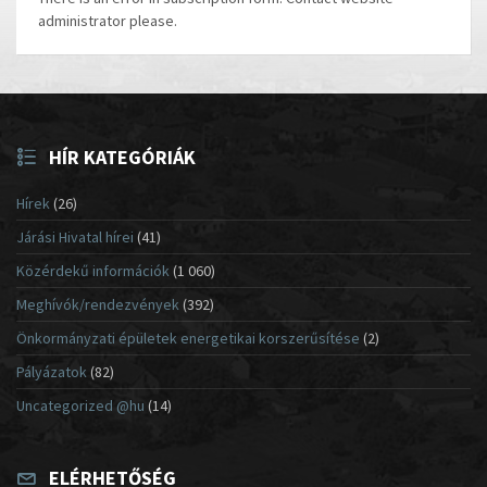
administrator please.
HÍR KATEGÓRIÁK
Hírek
(26)
Járási Hivatal hírei
(41)
Közérdekű információk
(1 060)
Meghívók/rendezvények
(392)
Önkormányzati épületek energetikai korszerűsítése
(2)
Pályázatok
(82)
Uncategorized @hu
(14)
ELÉRHETŐSÉG