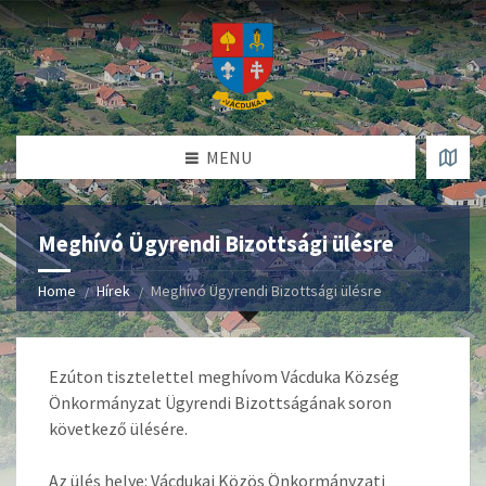
MENU
Meghívó Ügyrendi Bizottsági ülésre
Home
Hírek
Meghívó Ügyrendi Bizottsági ülésre
Ezúton tisztelettel meghívom Vácduka Község
Önkormányzat Ügyrendi Bizottságának soron
következő ülésére.
Az ülés helye: Vácdukai Közös Önkormányzati