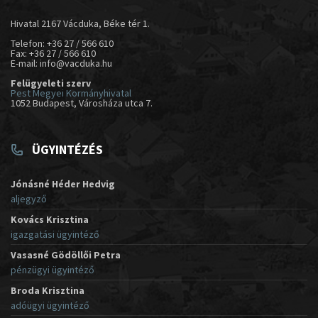
Hivatal 2167 Vácduka, Béke tér 1.
Telefon: +36 27 / 566 610
Fax: +36 27 / 566 610
E-mail: info@vacduka.hu
Felügyeleti szerv
Pest Megyei Kormányhivatal
1052 Budapest, Városháza utca 7.
ÜGYINTÉZÉS
Jónásné Héder Hedvig
aljegyző
Kovács Krisztina
igazgatási ügyintéző
Vasasné Gödöllői Petra
pénzügyi ügyintéző
Broda Krisztina
adóügyi ügyintéző