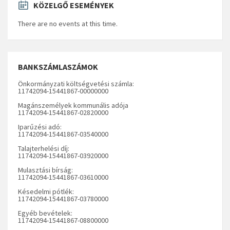
KÖZELGŐ ESEMÉNYEK
There are no events at this time.
BANKSZÁMLASZÁMOK
Önkormányzati költségvetési számla:
11742094-15441867-00000000
Magánszemélyek kommunális adója
11742094-15441867-02820000
Iparűzési adó:
11742094-15441867-03540000
Talajterhelési díj:
11742094-15441867-03920000
Mulasztási bírság:
11742094-15441867-03610000
Késedelmi pótlék:
11742094-15441867-03780000
Egyéb bevételek:
11742094-15441867-08800000