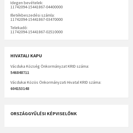
Idegen bevételek:
11742094-15441867-04400000
Illetékbeszedési számla:
11742094-15441867-03470000
Telekadó:
11742094-15441867-02510000
HIVATALI KAPU
Vácduka Község Önkormányzat KRID száma:
546848711
Vácdukai Közös Önkormányzati Hivatal KRID száma:
604153148
ORSZÁGGYŰLÉSI KÉPVISELŐNK