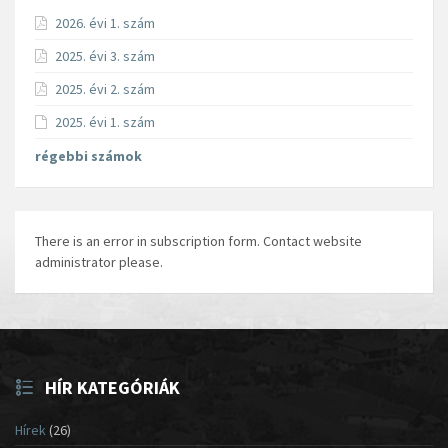
2026. évi 1. szám
2025. évi 3. szám
2025. évi 2. szám
2025. évi 1. szám
régebbi számok
There is an error in subscription form. Contact website
administrator please.
HÍR KATEGÓRIÁK
Hírek
(26)