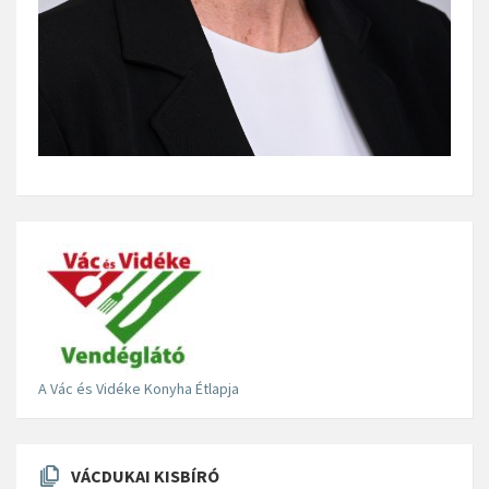
A Vác és Vidéke Konyha Étlapja
VÁCDUKAI KISBÍRÓ