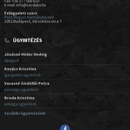
Fax: +36 27 / 566 610
E-mail: info@vacduka.hu
Felügyeleti szerv
Pest Megyei Kormányhivatal
1052 Budapest, Városháza utca 7.
ÜGYINTÉZÉS
Jónásné Héder Hedvig
aljegyző
Kovács Krisztina
igazgatási ügyintéző
Vasasné Gödöllői Petra
pénzügyi ügyintéző
Broda Krisztina
adóügyi ügyintéző
további ügyintézőink