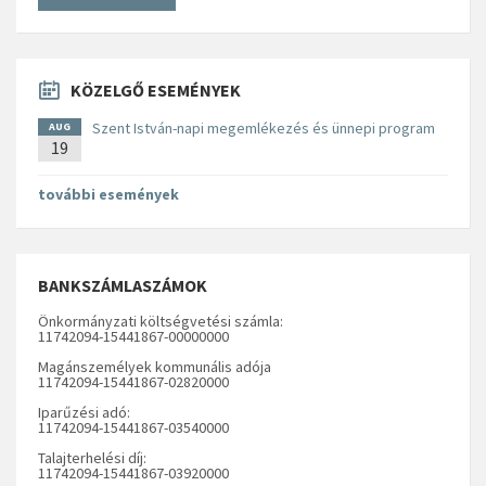
KÖZELGŐ ESEMÉNYEK
Szent István-napi megemlékezés és ünnepi program
AUG
19
további események
BANKSZÁMLASZÁMOK
Önkormányzati költségvetési számla:
11742094-15441867-00000000
Magánszemélyek kommunális adója
11742094-15441867-02820000
Iparűzési adó:
11742094-15441867-03540000
Talajterhelési díj:
11742094-15441867-03920000