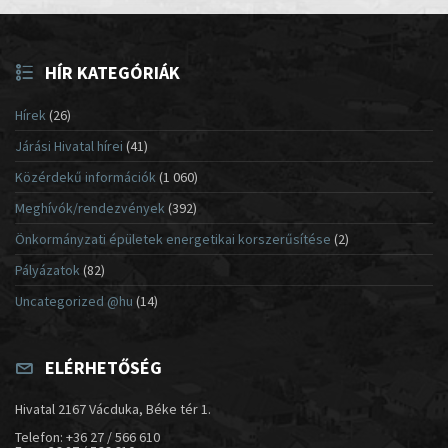
HÍR KATEGÓRIÁK
Hírek
(26)
Járási Hivatal hírei
(41)
Közérdekű információk
(1 060)
Meghívók/rendezvények
(392)
Önkormányzati épületek energetikai korszerűsítése
(2)
Pályázatok
(82)
Uncategorized @hu
(14)
ELÉRHETŐSÉG
Hivatal 2167 Vácduka, Béke tér 1.
Telefon: +36 27 / 566 610