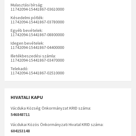
Mulasztási bírság:
11742094-15441867-03610000
Késedelmi pótlék:
11742094-15441867-03780000
Egyéb bevételek:
11742094-15441867-08800000
Idegen bevételek:
11742094-15441867-04400000
Illetékbeszedési számla:
11742094-15441867-03470000
Telekadó:
11742094-15441867-02510000
HIVATALI KAPU
Vácduka Község Önkormányzat KRID száma:
546848711
Vácdukai Közös Önkormányzati Hivatal KRID száma:
604153148