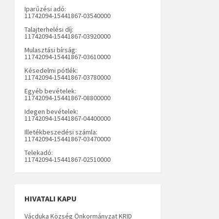
Iparűzési adó:
11742094-15441867-03540000
Talajterhelési díj:
11742094-15441867-03920000
Mulasztási bírság:
11742094-15441867-03610000
Késedelmi pótlék:
11742094-15441867-03780000
Egyéb bevételek:
11742094-15441867-08800000
Idegen bevételek:
11742094-15441867-04400000
Illetékbeszedési számla:
11742094-15441867-03470000
Telekadó:
11742094-15441867-02510000
HIVATALI KAPU
Vácduka Község Önkormányzat KRID