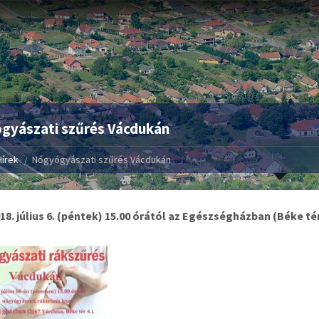
gyászati szűrés Vácdukán
Hírek
Nőgyógyászati szűrés Vácdukán
018. július 6. (péntek) 15.00 órától az
Egészségházban (Béke tér 