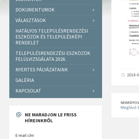
DOKUMENTUMOK
VÁLASZTÁSOK
HATÁLYOS TELEPÜLÉSRENDEZÉSI
ESZKÖZÖK ÉS TELEPÜLÉSKÉPI
RENDELET
TELEPÜLÉSRENDEZÉSI ESZKÖZÖK
FELÜLVIZSGÁLATA 2026.
NYERTES PÁLYÁZATAINK
2018-0
GALÉRIA
KAPCSOLAT
NEWER POS
Meghívó t
NE MARADJON LE FRISS
HÍREINKRŐL
E-mail cím