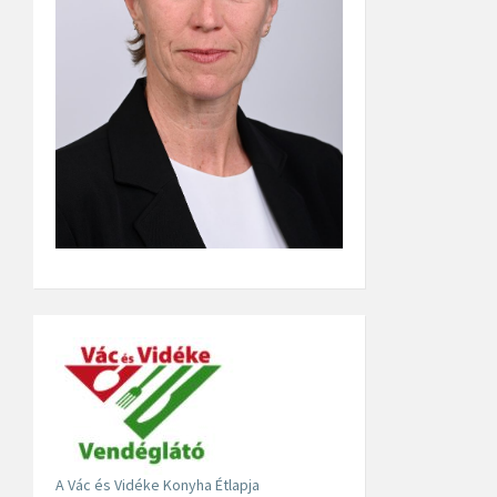
A Vác és Vidéke Konyha Étlapja