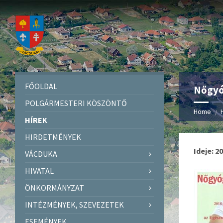
FŐOLDAL
Nőgyó
POLGÁRMESTERI KÖSZÖNTŐ
Home
HÍREK
HIRDETMÉNYEK
Ideje: 2
VÁCDUKA
HIVATAL
ÖNKORMÁNYZAT
INTÉZMÉNYEK, SZEVEZETEK
ESEMÉNYEK