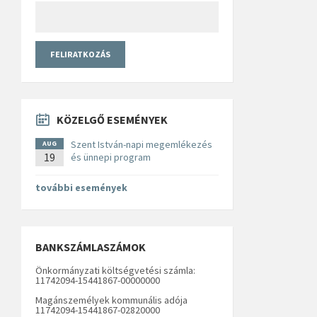
KÖZELGŐ ESEMÉNYEK
Szent István-napi megemlékezés
AUG
19
és ünnepi program
további események
BANKSZÁMLASZÁMOK
Önkormányzati költségvetési számla:
11742094-15441867-00000000
Magánszemélyek kommunális adója
11742094-15441867-02820000