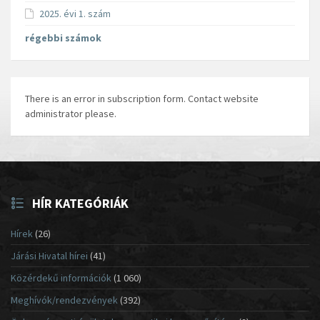
2025. évi 1. szám
régebbi számok
There is an error in subscription form. Contact website
administrator please.
HÍR KATEGÓRIÁK
Hírek
(26)
Járási Hivatal hírei
(41)
Közérdekű információk
(1 060)
Meghívók/rendezvények
(392)