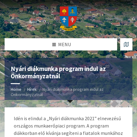
MENU
Nyári diákmunka program indul az
Önkormányzatnál
Home
Hírek
Nyári diákmunka program indul az
Önkormányzatnál
Idén is elindul a „Nyári diákmunka 2021” elnevezésű
országos munkaerőpiaci program. A program
diákkorban elő kívánja segíteni a fiatalok munkához