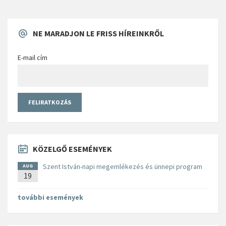
NE MARADJON LE FRISS HÍREINKRŐL
E-mail cím
KÖZELGŐ ESEMÉNYEK
Szent István-napi megemlékezés és ünnepi program
AUG
19
további események