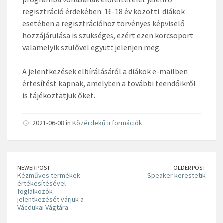
regisztráció érdekében. 16-18 év közötti diákok
esetében a regisztrációhoz törvényes képviselő
hozzájárulása is szükséges, ezért ezen korcsoport
valamelyik szülővel együtt jelenjen meg.
A jelentkezések elbírálásáról a diákok e-mailben
értesítést kapnak, amelyben a további teendőikről
is tájékoztatjuk őket.
2021-06-08 in
Közérdekű információk
NEWER POST
OLDER POST
Kézműves termékek
Speaker kerestetik
értékesítésével
foglalkozók
jelentkezését várjuk a
Vácdukai Vágtára