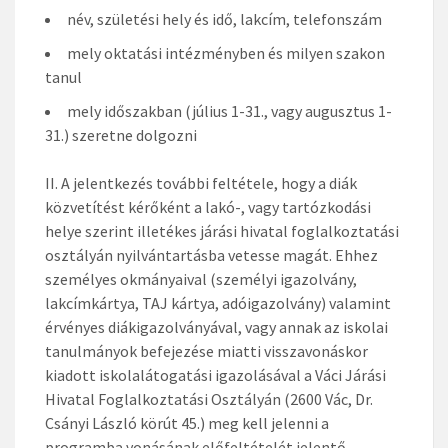
név, születési hely és idő, lakcím, telefonszám
mely oktatási intézményben és milyen szakon
tanul
mely időszakban (július 1-31., vagy augusztus 1-
31.) szeretne dolgozni
II. A jelentkezés további feltétele, hogy a diák
közvetítést kérőként a lakó-, vagy tartózkodási
helye szerint illetékes járási hivatal foglalkoztatási
osztályán nyilvántartásba vetesse magát. Ehhez
személyes okmányaival (személyi igazolvány,
lakcímkártya, TAJ kártya, adóigazolvány) valamint
érvényes diákigazolványával, vagy annak az iskolai
tanulmányok befejezése miatti visszavonáskor
kiadott iskolalátogatási igazolásával a Váci Járási
Hivatal Foglalkoztatási Osztályán (2600 Vác, Dr.
Csányi László körút 45.) meg kell jelenni a
programba vonásának előfeltételét jelentő