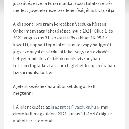
jutását és ezzel a korai munkatapasztalat-szerzés
mellett jövedelemszerzés lehetőségét is biztosítja.
A központi program keretében Vácduka Község
Önkormányzata lehetőséget nyújt 2021. július 1. és
2021. augusztus 31. közötti időszakban 16-25 év
közötti, nappali tagozatos tanulói vagy hallgatói
jogviszonnyal és vácdukai lakó- vagy tartózkodási
hellyel rendelkező diákok munkaviszonyban
történő foglalkoztatására legfeljebb napi 6 órában
fizikai munkakörben.
A jelentkezéshez az alábbi két dolgot kell
megtenni:
I. A jelentkezést az
igazgatas@vacduka.hu
e-mail
címre kell megküldeni 2021. június 11-én 9 óráig az
alábbi tartalommal: