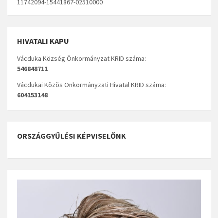
11742094-15441867-02510000
HIVATALI KAPU
Vácduka Község Önkormányzat KRID száma:
546848711
Vácdukai Közös Önkormányzati Hivatal KRID száma:
604153148
ORSZÁGGYŰLÉSI KÉPVISELŐNK