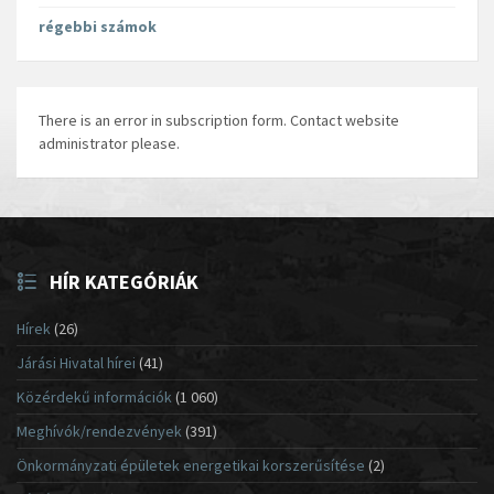
régebbi számok
There is an error in subscription form. Contact website
administrator please.
HÍR KATEGÓRIÁK
Hírek
(26)
Járási Hivatal hírei
(41)
Közérdekű információk
(1 060)
Meghívók/rendezvények
(391)
Önkormányzati épületek energetikai korszerűsítése
(2)