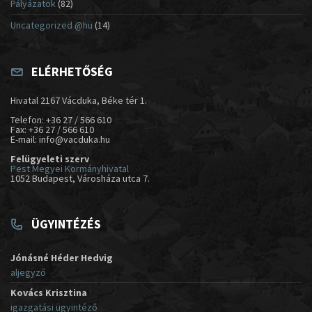
Pályázatok
(82)
Uncategorized @hu
(14)
ELÉRHETŐSÉG
Hivatal 2167 Vácduka, Béke tér 1.
Telefon: +36 27 / 566 610
Fax: +36 27 / 566 610
E-mail: info@vacduka.hu
Felügyeleti szerv
Pest Megyei Kormányhivatal
1052 Budapest, Városháza utca 7.
ÜGYINTÉZÉS
Jónásné Héder Hedvig
aljegyző
Kovács Krisztina
igazgatási ügyintéző