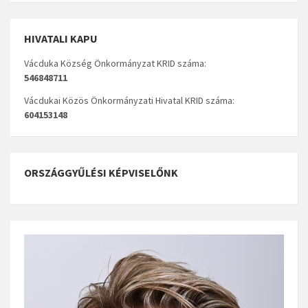
HIVATALI KAPU
Vácduka Község Önkormányzat KRID száma:
546848711
Vácdukai Közös Önkormányzati Hivatal KRID száma:
604153148
ORSZÁGGYŰLÉSI KÉPVISELŐNK