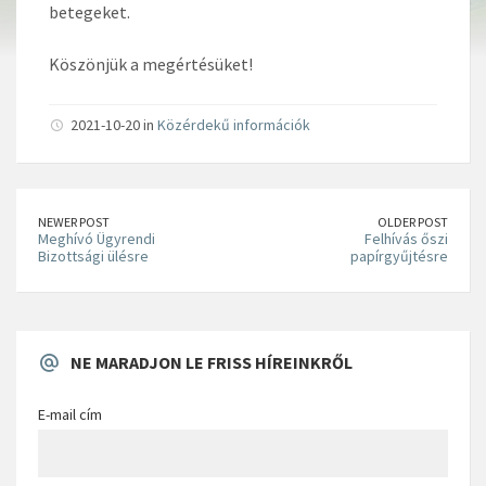
betegeket.
Köszönjük a megértésüket!
2021-10-20 in
Közérdekű információk
NEWER POST
OLDER POST
Meghívó Ügyrendi
Felhívás őszi
Bizottsági ülésre
papírgyűjtésre
NE MARADJON LE FRISS HÍREINKRŐL
E-mail cím