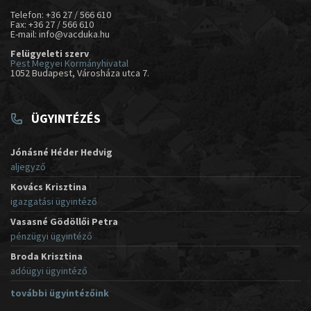
Telefon: +36 27 / 566 610
Fax: +36 27 / 566 610
E-mail: info@vacduka.hu
Felügyeleti szerv
Pest Megyei Kormányhivatal
1052 Budapest, Városháza utca 7.
ÜGYINTÉZÉS
Jónásné Héder Hedvig
aljegyző
Kovács Krisztina
igazgatási ügyintéző
Vasasné Gödöllői Petra
pénzügyi ügyintéző
Broda Krisztina
adóügyi ügyintéző
további ügyintézőink