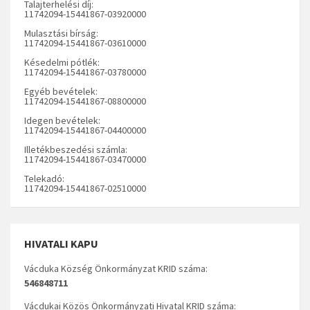
Talajterhelési díj:
11742094-15441867-03920000
Mulasztási bírság:
11742094-15441867-03610000
Késedelmi pótlék:
11742094-15441867-03780000
Egyéb bevételek:
11742094-15441867-08800000
Idegen bevételek:
11742094-15441867-04400000
Illetékbeszedési számla:
11742094-15441867-03470000
Telekadó:
11742094-15441867-02510000
HIVATALI KAPU
Vácduka Község Önkormányzat KRID száma:
546848711
Vácdukai Közös Önkormányzati Hivatal KRID száma: