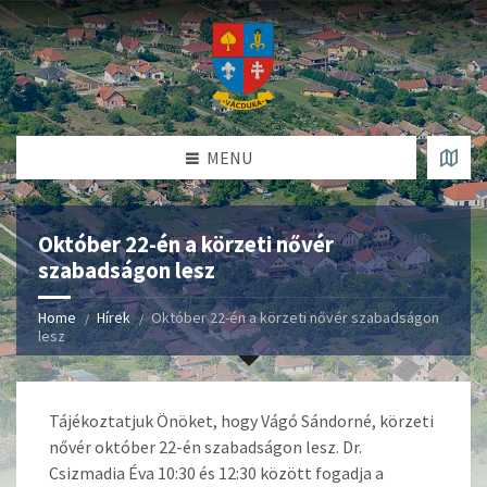
MENU
Október 22-én a körzeti nővér
szabadságon lesz
Home
Hírek
Október 22-én a körzeti nővér szabadságon
lesz
Tájékoztatjuk Önöket, hogy Vágó Sándorné, körzeti
nővér október 22-én szabadságon lesz. Dr.
Csizmadia Éva 10:30 és 12:30 között fogadja a