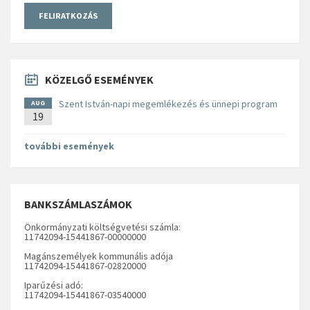
KÖZELGŐ ESEMÉNYEK
Szent István-napi megemlékezés és ünnepi program
AUG
19
további események
BANKSZÁMLASZÁMOK
Önkormányzati költségvetési számla:
11742094-15441867-00000000
Magánszemélyek kommunális adója
11742094-15441867-02820000
Iparűzési adó:
11742094-15441867-03540000