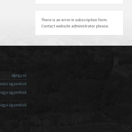
There is an error in subscription form.
Contact website administrator please.
aljegyző
atási ügyintéző
ügyi ügyintéző
ügyi ügyintéző