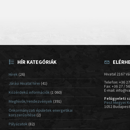
HÍR KATEGÓRIÁK
ELÉRH
Hivatal 2167 Vá
Hírek
(26)
Telefon: +36 27
Járási Hivatal hírei
(41)
Fax: +36 27 / 5
E-mail: info@v
Közérdekű információk
(1 060)
Felügyeleti s
Meghívók/rendezvények
(391)
Pest Megyei K
1052 Budapest,
Önkormányzati épületek energetikai
korszerűsítése
(2)
Pályázatok
(82)