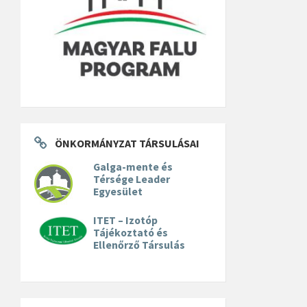
ÖNKORMÁNYZAT TÁRSULÁSAI
Galga-mente és
Térsége Leader
Egyesület
ITET – Izotóp
Tájékoztató és
Ellenőrző Társulás