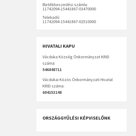
Illetékbeszedési számla:
11742094-15441867-03470000
Telekadó:
11742094-15441867-02510000
HIVATALI KAPU
Vácduka Község Önkormányzat KRID
száma:
546848711
Vácdukai Közös Önkormányzati Hivatal
KRID száma:
604153148
ORSZÁGGYŰLÉSI KÉPVISELŐNK