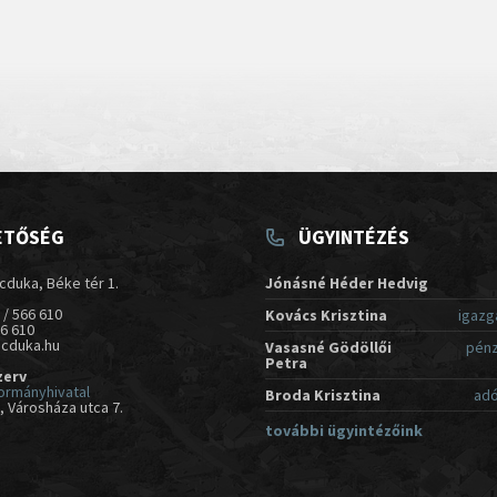
ETŐSÉG
ÜGYINTÉZÉS
cduka, Béke tér 1.
Jónásné Héder Hedvig
 / 566 610
Kovács Krisztina
igazg
66 610
acduka.hu
Vasasné Gödöllői
pénz
Petra
zerv
ormányhivatal
Broda Krisztina
adó
 Városháza utca 7.
további ügyintézőink