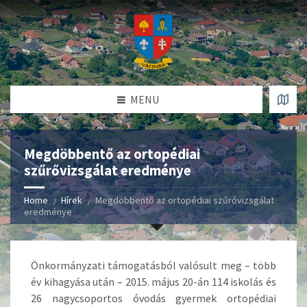
MENU
Megdöbbentő az ortopédiai
szűrővizsgálat eredménye
Home
Hírek
Megdöbbentő az ortopédiai szűrővizsgálat
eredménye
Önkormányzati támogatásból valósult meg – több
év kihagyása után – 2015. május 20-án 114 iskolás és
26 nagycsoportos óvodás gyermek ortopédiai