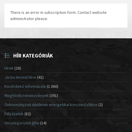
There is an error in subscription form. Contact website
administrator please.
HÍR KATEGÓRIÁK
Hírek
(26)
Járási Hivatal hírei
(41)
Közérdekű információk
(1 060)
Meghívók/rendezvények
(391)
Önkormányzati épületek energetikai korszerűsítése
(2)
Pályázatok
(82)
Uncategorized @hu
(14)