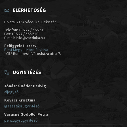
ELÉRHETŐSÉG
Hivatal 2167 Vácduka, Béke tér 1.
Telefon: +36 27 / 566 610
Fax: +36 27 / 566 610
E-mail: info@vacduka.hu
Felügyeleti szerv
Pest Megyei Kormányhivatal
1052 Budapest, Városháza utca 7.
ÜGYINTÉZÉS
Jónásné Héder Hedvig
aljegyző
Kovács Krisztina
igazgatási ügyintéző
Vasasné Gödöllői Petra
pénzügyi ügyintéző