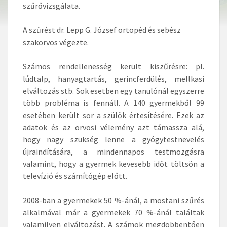
szűrővizsgálata.
A szűrést dr. Lepp G. József ortopéd és sebész
szakorvos végezte.
Számos rendellenesség került kiszűrésre: pl.
lúdtalp, hanyagtartás, gerincferdülés, mellkasi
elváltozás stb. Sok esetben egy tanulónál egyszerre
több probléma is fennáll. A 140 gyermekből 99
esetében került sor a szülők értesítésére. Ezek az
adatok és az orvosi vélemény azt támassza alá,
hogy nagy szükség lenne a gyógytestnevelés
újraindítására, a mindennapos testmozgásra
valamint, hogy a gyermek kevesebb időt töltsön a
televízió és számítógép előtt.
2008-ban a gyermekek 50 %-ánál, a mostani szűrés
alkalmával már a gyermekek 70 %-ánál találtak
valamilyen elváltozást. A számok megdöbbentően