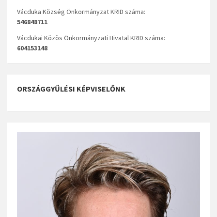
Vácduka Község Önkormányzat KRID száma:
546848711
Vácdukai Közös Önkormányzati Hivatal KRID száma:
604153148
ORSZÁGGYŰLÉSI KÉPVISELŐNK