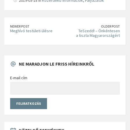
2019-03-18 in
Közérdekű információk
,
Pályázatok
NEWER POST
OLDER POST
Meghívó testületi ülésre
TeSzedd! – Önkéntesen
a tiszta Magyarországért
NE MARADJON LE FRISS HÍREINKRŐL
E-mail cím