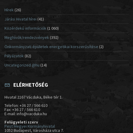
Hírek
(26)
Járási Hivatal hírei
(41)
Közérdekű információk
(1 060)
Meghívók/rendezvények
(392)
Önkormányzati épületek energetikai korszerűsítése
(2)
Pályázatok
(82)
Uncategorized @hu
(14)
ELÉRHETŐSÉG
Hivatal 2167 Vácduka, Béke tér 1.
Telefon: +36 27 / 566 610
Fax: +36 27 / 566 610
E-mail: info@vacduka.hu
Felügyeleti szerv
Pest Megyei Kormányhivatal
1052 Budapest, Városháza utca 7.