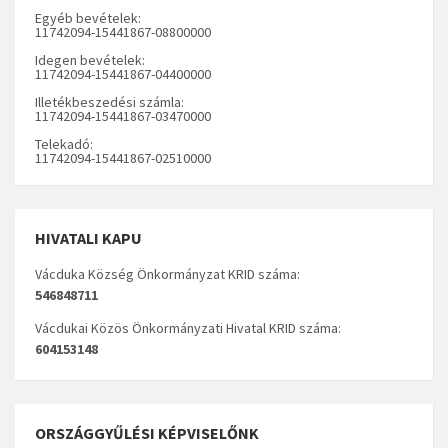
Egyéb bevételek:
11742094-15441867-08800000
Idegen bevételek:
11742094-15441867-04400000
Illetékbeszedési számla:
11742094-15441867-03470000
Telekadó:
11742094-15441867-02510000
HIVATALI KAPU
Vácduka Község Önkormányzat KRID száma:
546848711
Vácdukai Közös Önkormányzati Hivatal KRID száma:
604153148
ORSZÁGGYŰLÉSI KÉPVISELŐNK