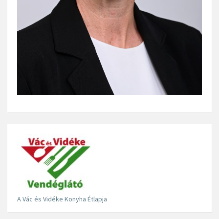
A Vác és Vidéke Konyha Étlapja