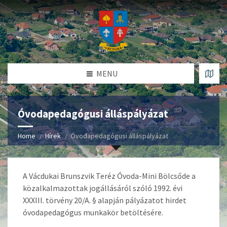
MENU
Óvodapedagógusi álláspályázat
Home
Hírek
Óvodapedagógusi álláspályázat
A Vácdukai Brunszvik Teréz Óvoda-Mini Bölcsőde
a
közalkalmazottak jogállásáról szóló 1992. évi
XXXIII. törvény 20/A. § alapján pályázatot hirdet
óvodapedagógus munkakör betöltésére.