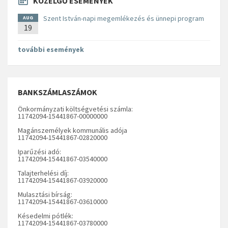
KÖZELGŐ ESEMÉNYEK
Szent István-napi megemlékezés és ünnepi program
AUG
19
további események
BANKSZÁMLASZÁMOK
Önkormányzati költségvetési számla:
11742094-15441867-00000000
Magánszemélyek kommunális adója
11742094-15441867-02820000
Iparűzési adó:
11742094-15441867-03540000
Talajterhelési díj:
11742094-15441867-03920000
Mulasztási bírság:
11742094-15441867-03610000
Késedelmi pótlék:
11742094-15441867-03780000