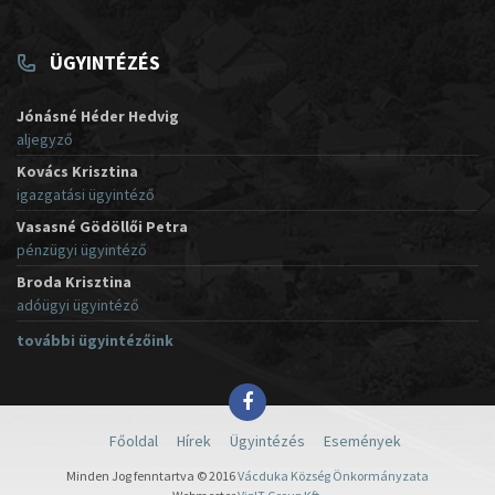
ÜGYINTÉZÉS
Jónásné Héder Hedvig
aljegyző
Kovács Krisztina
igazgatási ügyintéző
Vasasné Gödöllői Petra
pénzügyi ügyintéző
Broda Krisztina
adóügyi ügyintéző
további ügyintézőink
Főoldal
Hírek
Ügyintézés
Események
Minden Jog fenntartva © 2016
Vácduka Község Önkormányzata