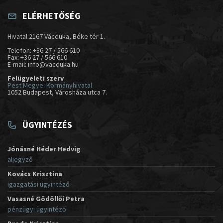
ELÉRHETŐSÉG
Hivatal 2167 Vácduka, Béke tér 1.
Telefon: +36 27 / 566 610
Fax: +36 27 / 566 610
E-mail: info@vacduka.hu
Felügyeleti szerv
Pest Megyei Kormányhivatal
1052 Budapest, Városháza utca 7.
ÜGYINTÉZÉS
Jónásné Héder Hedvig
aljegyző
Kovács Krisztina
igazgatási ügyintéző
Vasasné Gödöllői Petra
pénzügyi ügyintéző