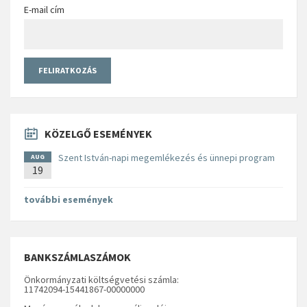
E-mail cím
KÖZELGŐ ESEMÉNYEK
Szent István-napi megemlékezés és ünnepi program
AUG
19
további események
BANKSZÁMLASZÁMOK
Önkormányzati költségvetési számla:
11742094-15441867-00000000