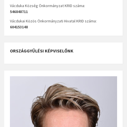
Vácduka Község Önkormányzat KRID száma:
546848711
Vácdukai Közös Önkormányzati Hivatal KRID száma:
604153148
ORSZÁGGYŰLÉSI KÉPVISELŐNK