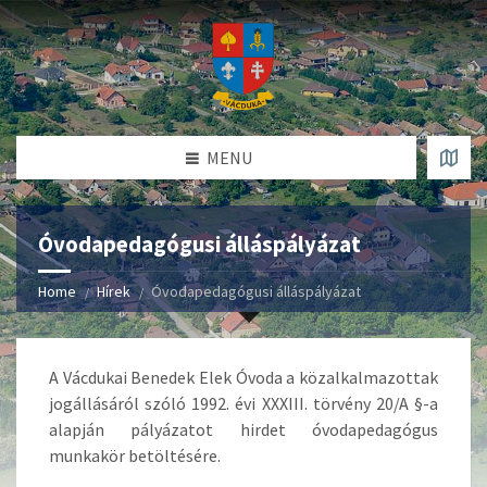
MENU
Óvodapedagógusi álláspályázat
Home
Hírek
Óvodapedagógusi álláspályázat
A Vácdukai Benedek Elek Óvoda a közalkalmazottak
jogállásáról szóló 1992. évi XXXIII. törvény 20/A §-a
alapján pályázatot hirdet óvodapedagógus
munkakör betöltésére.