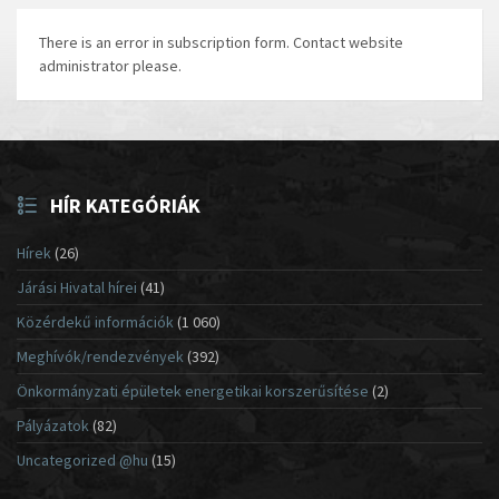
There is an error in subscription form. Contact website
administrator please.
HÍR KATEGÓRIÁK
Hírek
(26)
Járási Hivatal hírei
(41)
Közérdekű információk
(1 060)
Meghívók/rendezvények
(392)
Önkormányzati épületek energetikai korszerűsítése
(2)
Pályázatok
(82)
Uncategorized @hu
(15)