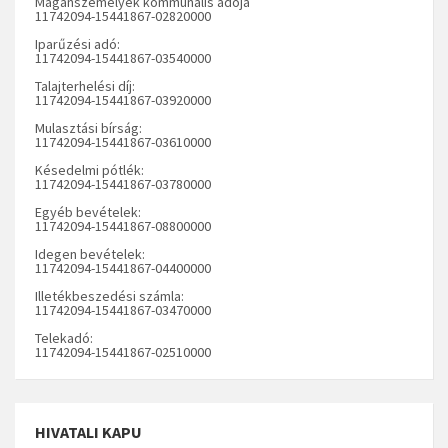
Magánszemélyek kommunális adója
11742094-15441867-02820000
Iparűzési adó:
11742094-15441867-03540000
Talajterhelési díj:
11742094-15441867-03920000
Mulasztási bírság:
11742094-15441867-03610000
Késedelmi pótlék:
11742094-15441867-03780000
Egyéb bevételek:
11742094-15441867-08800000
Idegen bevételek:
11742094-15441867-04400000
Illetékbeszedési számla:
11742094-15441867-03470000
Telekadó:
11742094-15441867-02510000
HIVATALI KAPU