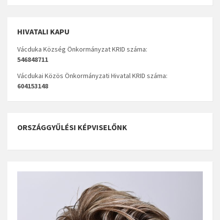
HIVATALI KAPU
Vácduka Község Önkormányzat KRID száma:
546848711
Vácdukai Közös Önkormányzati Hivatal KRID száma:
604153148
ORSZÁGGYŰLÉSI KÉPVISELŐNK