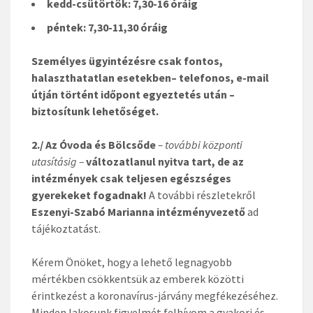
kedd-csütörtök: 7,30-16 óráig
péntek: 7,30-11,30 óráig
Személyes ügyintézésre csak fontos,
halaszthatatlan esetekben– telefonos, e-mail
útján történt időpont egyeztetés után –
biztosítunk lehetőséget.
2./ Az Óvoda és Bölcsőde
– további központi
utasításig –
változatlanul nyitva tart, de az
intézmények csak teljesen egészséges
gyerekeket fogadnak!
A további részletekről
Eszenyi-Szabó Marianna intézményvezető
ad
tájékoztatást.
Kérem Önöket, hogy a lehető legnagyobb
mértékben csökkentsük az emberek közötti
érintkezést a koronavírus-járvány megfékezéséhez.
Minden lakosunk figyelmét felhívom a gyakori és