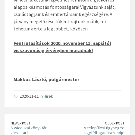
alapos kézmosás fontosságára! Vigyázzunk saját,
családtagjaink és embertársaink egészségére. A
járvány megelőzése főként rajtunk múlik, mi
tehetünk érte a legtöbbet, közösen.
Fenti utasítások 2020. november 11. napjától
visszavonásig érvényben maradnak!
Makkos László,
polgármester
2020-11-11 in
Hírek
NEWER POST
OLDER POST
A vácdukai könyvtár
A települési ügysegéd
zárva tart
ügyfélfogadási rendje