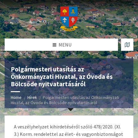
MENU
Polgármesteri utasítás az
Önkormányzati Hivatal, az Óvoda és
Bölcsőde nyitvatartásáról
Home
Hírek
Polgármesteri utasítás az Önkormányzati
Hivatal, az Óvoda és Bölcsőde nyitvatartásáról
A veszélyhelyzet kihirdetéséről szóló 478/2020. (XI.
3.) Korm. rendelettel az élet- és vagyonbiztonságot