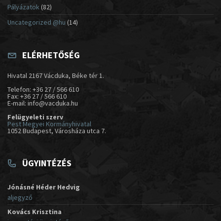
Pályázatok
(82)
Uncategorized @hu
(14)
ELÉRHETŐSÉG
Hivatal 2167 Vácduka, Béke tér 1.
Telefon: +36 27 / 566 610
Fax: +36 27 / 566 610
E-mail: info@vacduka.hu
Felügyeleti szerv
Pest Megyei Kormányhivatal
1052 Budapest, Városháza utca 7.
ÜGYINTÉZÉS
Jónásné Héder Hedvig
aljegyző
Kovács Krisztina