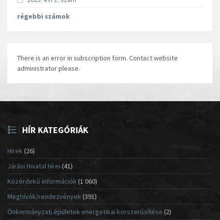
régebbi számok
There is an error in subscription form. Contact website
administrator please.
HÍR KATEGÓRIÁK
Hírek
(26)
Járási Hivatal hírei
(41)
Közérdekű információk
(1 060)
Meghívók/rendezvények
(391)
Önkormányzati épületek energetikai korszerűsítése
(2)