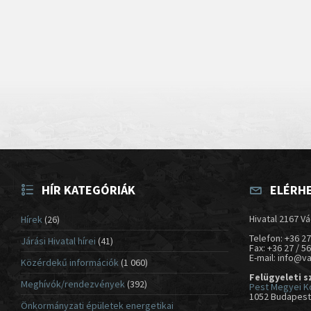
HÍR KATEGÓRIÁK
ELÉRH
Hivatal 2167 Vá
Hírek
(26)
Telefon: +36 27
Járási Hivatal hírei
(41)
Fax: +36 27 / 5
E-mail: info@v
Közérdekű információk
(1 060)
Felügyeleti s
Meghívók/rendezvények
(392)
Pest Megyei K
1052 Budapest,
Önkormányzati épületek energetikai