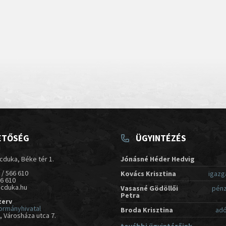
ETŐSÉG
ÜGYINTÉZÉS
cduka, Béke tér 1.
Jónásné Héder Hedvig
 / 566 610
Kovács Krisztina
igazg
66 610
acduka.hu
Vasasné Gödöllői
pénz
Petra
zerv
ormányhivatal
Broda Krisztina
adó
 Városháza utca 7.