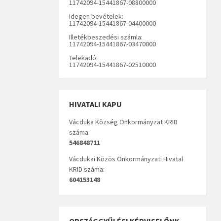
11742094-15441867-08800000
Idegen bevételek:
11742094-15441867-04400000
Illetékbeszedési számla:
11742094-15441867-03470000
Telekadó:
11742094-15441867-02510000
HIVATALI KAPU
Vácduka Község Önkormányzat KRID
száma:
546848711
Vácdukai Közös Önkormányzati Hivatal
KRID száma:
604153148
ORSZÁGGYŰLÉSI KÉPVISELŐNK