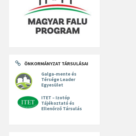
ÖNKORMÁNYZAT TÁRSULÁSAI
Galga-mente és
Térsége Leader
Egyesület
ITET – Izotóp
Tájékoztató és
Ellenőrző Társulás