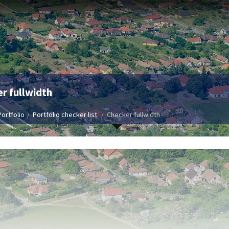
r fullwidth
Portfolio
Portfolio checker list
Checker fullwidth