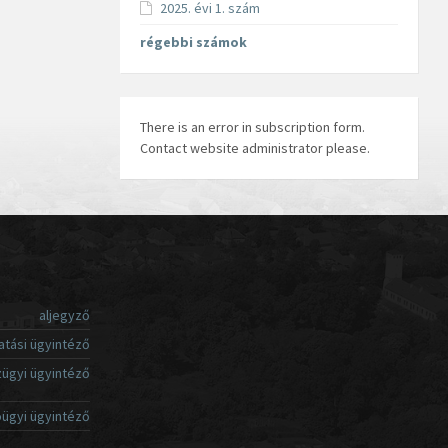
2025. évi 1. szám
régebbi számok
There is an error in subscription form.
Contact website administrator please.
aljegyző
atási ügyintéző
ügyi ügyintéző
ügyi ügyintéző