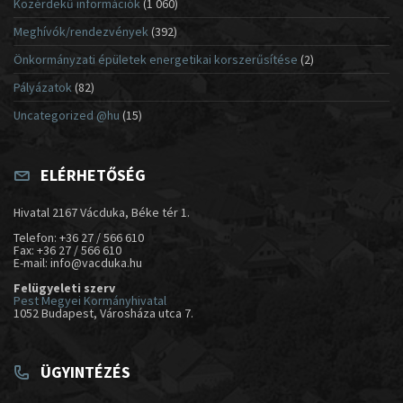
Közérdekű információk
(1 060)
Meghívók/rendezvények
(392)
Önkormányzati épületek energetikai korszerűsítése
(2)
Pályázatok
(82)
Uncategorized @hu
(15)
ELÉRHETŐSÉG
Hivatal 2167 Vácduka, Béke tér 1.
Telefon: +36 27 / 566 610
Fax: +36 27 / 566 610
E-mail: info@vacduka.hu
Felügyeleti szerv
Pest Megyei Kormányhivatal
1052 Budapest, Városháza utca 7.
ÜGYINTÉZÉS