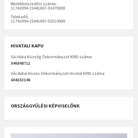
Illetékbeszedési számla:
11742094-15441867-03470000
Telekadó:
11742094-15441867-02510000
HIVATALI KAPU
Vácduka Község Önkormányzat KRID száma:
546848711
Vácdukai Közös Önkormányzati Hivatal KRID száma:
604153148
ORSZÁGGYŰLÉSI KÉPVISELŐNK