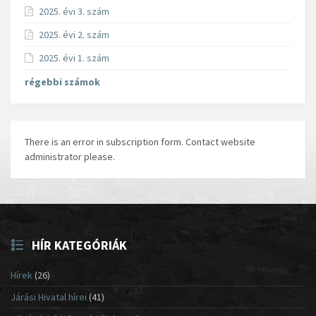
2025. évi 3. szám
2025. évi 2. szám
2025. évi 1. szám
régebbi számok
There is an error in subscription form. Contact website
administrator please.
HÍR KATEGÓRIÁK
Hírek
(26)
Járási Hivatal hírei
(41)