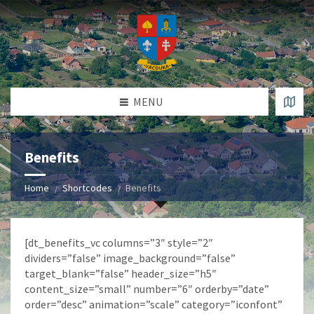
MENU
Benefits
Home
Shortcodes
Benefits
[dt_benefits_vc columns=”3″ style=”2″
dividers=”false” image_background=”false”
target_blank=”false” header_size=”h5″
content_size=”small” number=”6″ orderby=”date”
order=”desc” animation=”scale” category=”iconfont”