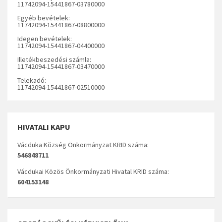
11742094-15441867-03780000
Egyéb bevételek:
11742094-15441867-08800000
Idegen bevételek:
11742094-15441867-04400000
Illetékbeszedési számla:
11742094-15441867-03470000
Telekadó:
11742094-15441867-02510000
HIVATALI KAPU
Vácduka Község Önkormányzat KRID száma:
546848711
Vácdukai Közös Önkormányzati Hivatal KRID száma:
604153148