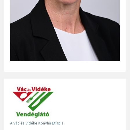
A Vác és Vidéke Konyha Étlapja