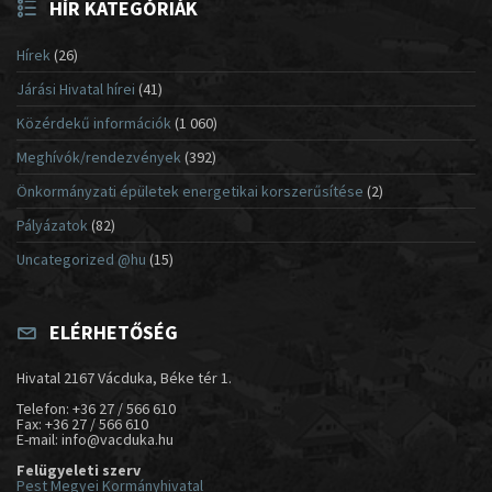
HÍR KATEGÓRIÁK
Hírek
(26)
Járási Hivatal hírei
(41)
Közérdekű információk
(1 060)
Meghívók/rendezvények
(392)
Önkormányzati épületek energetikai korszerűsítése
(2)
Pályázatok
(82)
Uncategorized @hu
(15)
ELÉRHETŐSÉG
Hivatal 2167 Vácduka, Béke tér 1.
Telefon: +36 27 / 566 610
Fax: +36 27 / 566 610
E-mail: info@vacduka.hu
Felügyeleti szerv
Pest Megyei Kormányhivatal