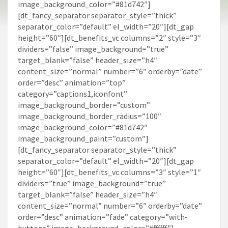
image_background_color=”#81d742″]
[dt_fancy_separator separator_style=”thick”
separator_color=”default” el_width=”20″][dt_gap
height=”60″][dt_benefits_vc columns=”2″ style=”3″
dividers=”false” image_background=”true”
target_blank=”false” header_size=”h4″
content_size=”normal” number=”6″ orderby=”date”
order=”desc” animation=”top”
category=”captions1,iconfont”
image_background_border=”custom”
image_background_border_radius=”100″
image_background_color=”#81d742″
image_background_paint=”custom”]
[dt_fancy_separator separator_style=”thick”
separator_color=”default” el_width=”20″][dt_gap
height=”60″][dt_benefits_vc columns=”3″ style=”1″
dividers=”true” image_background=”true”
target_blank=”false” header_size=”h4″
content_size=”normal” number=”6″ orderby=”date”
order=”desc” animation=”fade” category=”with-
buttons” image_background_color=”#ffffff”]