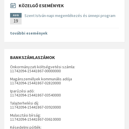
KÖZELGŐ ESEMÉNYEK
Szent István-napi megemlékezés és ünnepi program
AUG
19
további események
BANKSZÁMLASZÁMOK
Önkormányzati költségvetési számla:
11742094-15441867-00000000
Magánszemélyek kommunális adója
11742094-15441867-02820000
Iparűzési adó:
11742094-15441867-03540000
Talajterhelési díj:
11742094-15441867-03920000
Mulasztási bírság:
11742094-15441867-03610000
Késedelmi pótlék: