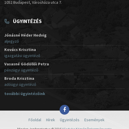
1052 Budapest, Városháza utca 7.
ÜGYINTÉZÉS
Jónásné Héder Hedvig
aljegyző
Kovács Krisztina
igazgatási ügyintéző
Vasasné Gödöllői Petra
pénzügyi ügyintéző
Broda Krisztina
adóügyi ügyintéző
további ügyintézőink
Főoldal
Hírek
Ügyintézés
Események
Minden Jog fenntartva © 2016
Vácduka Község Önkormányzata