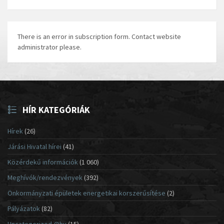
There is an error in subscription form. Contact website
administrator please.
HÍR KATEGÓRIÁK
Hírek
(26)
Járási Hivatal hírei
(41)
Közérdekű információk
(1 060)
Meghívók/rendezvények
(392)
Önkormányzati épületek energetikai korszerűsítése
(2)
Pályázatok
(82)