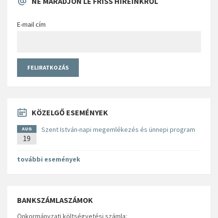
NE MARADJON LE FRISS HÍREINKRŐL
E-mail cím
KÖZELGŐ ESEMÉNYEK
Szent István-napi megemlékezés és ünnepi program
AUG
19
további események
BANKSZÁMLASZÁMOK
Önkormányzati költségvetési számla: