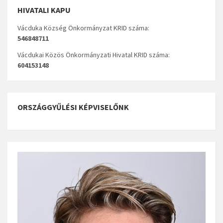
HIVATALI KAPU
Vácduka Község Önkormányzat KRID száma:
546848711
Vácdukai Közös Önkormányzati Hivatal KRID száma:
604153148
ORSZÁGGYŰLÉSI KÉPVISELŐNK