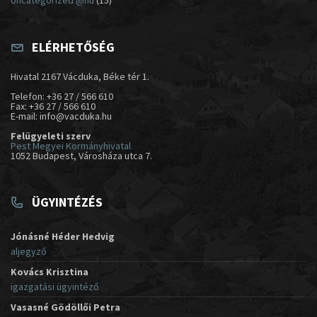
Uncategorized @hu
(15)
ELÉRHETŐSÉG
Hivatal 2167 Vácduka, Béke tér 1.
Telefon: +36 27 / 566 610
Fax: +36 27 / 566 610
E-mail: info@vacduka.hu
Felügyeleti szerv
Pest Megyei Kormányhivatal
1052 Budapest, Városháza utca 7.
ÜGYINTÉZÉS
Jónásné Héder Hedvig
aljegyző
Kovács Krisztina
igazgatási ügyintéző
Vasasné Gödöllői Petra