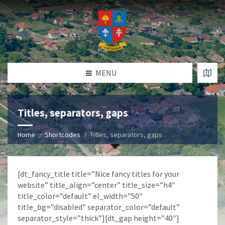
MENU
Titles, separators, gaps
Home
Shortcodes
Titles, separators, gaps
[dt_fancy_title title=”Nice fancy titles for your
website” title_align=”center” title_size=”h4″
title_color=”default” el_width=”50″
title_bg=”disabled” separator_color=”default”
separator_style=”thick”][dt_gap height=”40″]