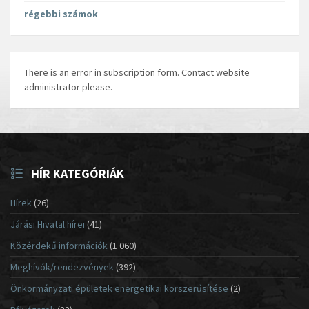
régebbi számok
There is an error in subscription form. Contact website
administrator please.
HÍR KATEGÓRIÁK
Hírek
(26)
Járási Hivatal hírei
(41)
Közérdekű információk
(1 060)
Meghívók/rendezvények
(392)
Önkormányzati épületek energetikai korszerűsítése
(2)