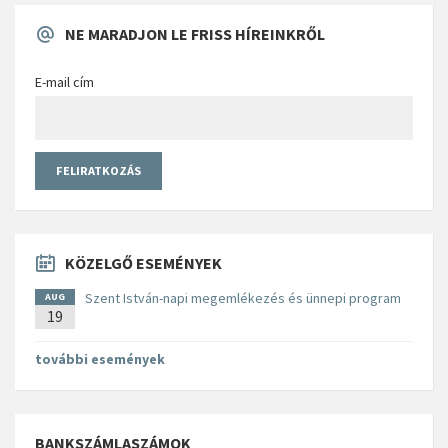
NE MARADJON LE FRISS HÍREINKRŐL
E-mail cím
KÖZELGŐ ESEMÉNYEK
Szent István-napi megemlékezés és ünnepi program
AUG
19
további események
BANKSZÁMLASZÁMOK