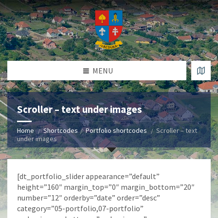
MENU
Scroller – text under images
Home
Shortcodes
Portfolio shortcodes
Scroller – text
under images
[dt_portfolio_slider appearance=”default”
height=”160″ margin_top=”0″ margin_bottom=”20″
number=”12″ orderby=”date” order=”desc”
category=”05-portfolio,07-portfolio”