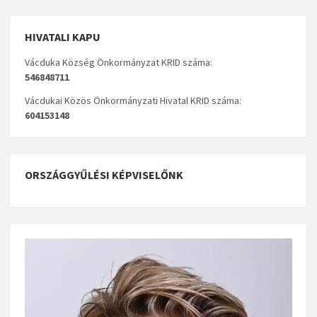
HIVATALI KAPU
Vácduka Község Önkormányzat KRID száma:
546848711
Vácdukai Közös Önkormányzati Hivatal KRID száma:
604153148
ORSZÁGGYŰLÉSI KÉPVISELŐNK