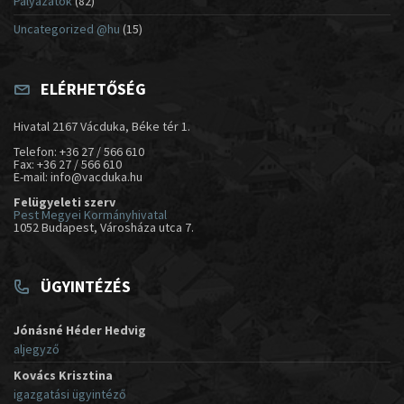
Pályázatok
(82)
Uncategorized @hu
(15)
ELÉRHETŐSÉG
Hivatal 2167 Vácduka, Béke tér 1.
Telefon: +36 27 / 566 610
Fax: +36 27 / 566 610
E-mail: info@vacduka.hu
Felügyeleti szerv
Pest Megyei Kormányhivatal
1052 Budapest, Városháza utca 7.
ÜGYINTÉZÉS
Jónásné Héder Hedvig
aljegyző
Kovács Krisztina
igazgatási ügyintéző