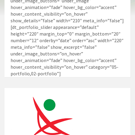
under_image_buttons=”under_image”
hover_animation=”fade” hover_bg_color=”accent”
hover_content_visibility=”on_hover”
show_details=”false” width=”210″ meta_info=”false”]
[dt_portfolio_slider appearance=”default”
height=”220″ margin_top=”0″ margin_bottom=”20″
number=”12″ orderby=”date” order=”asc” width=”220″
meta_info=”false” show_excerpt=”false”
under_image_buttons=”on_hover”
hover_animation=”fade” hover_bg_color=”accent”
hover_content_visibility=”on_hover” category=”05-
portfolio,02-portfolio”]