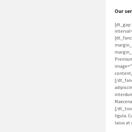
Our ser
[dt_gap 
interval
[dt_fanc
margin_
margin_
Premium
image=”
content/
[/dt_fan
adipisci
interdum
Maecenas
[/dt_too
ligula. C
lacus at