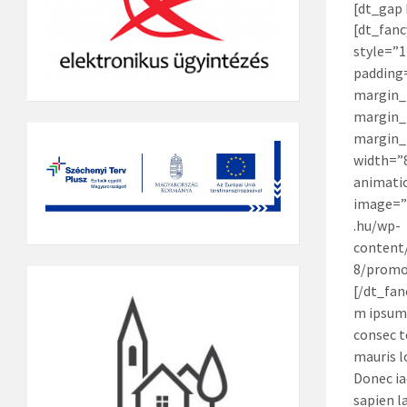
[dt_gap 
[dt_fan
style=”1
padding
margin_
margin_
margin_
width=”
animati
image=”
.hu/wp-
content
8/promo
[/dt_fa
m ipsum 
consec t
mauris l
Donec iac
sapien la