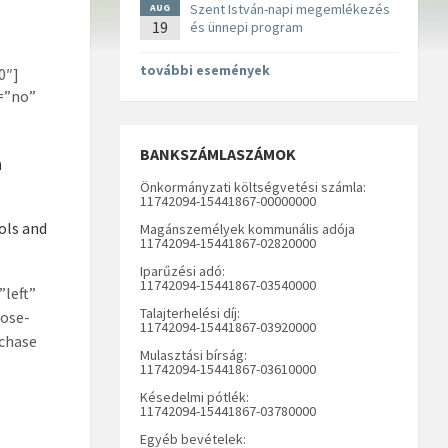
Szent István-napi megemlékezés
AUG
19
és ünnepi program
további események
0″]
=”no”
BANKSZÁMLASZÁMOK
n
Önkormányzati költségvetési számla:
11742094-15441867-00000000
ols and
Magánszemélyek kommunális adója
11742094-15441867-02820000
Iparűzési adó:
11742094-15441867-03540000
”left”
Talajterhelési díj:
pose-
11742094-15441867-03920000
chase
Mulasztási bírság:
11742094-15441867-03610000
Késedelmi pótlék:
11742094-15441867-03780000
Egyéb bevételek: