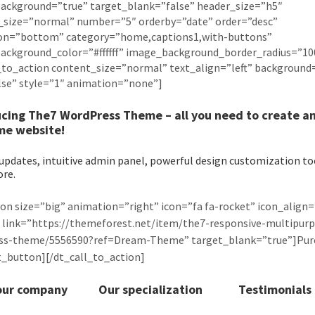
ackground=”true” target_blank=”false” header_size=”h5″
_size=”normal” number=”5″ orderby=”date” order=”desc”
on=”bottom” category=”home,captions1,with-buttons”
ackground_color=”#ffffff” image_background_border_radius=”10
_to_action content_size=”normal” text_align=”left” background
lse” style=”1″ animation=”none”]
ucing
The7
WordPress Theme – all you need to create a
e website!
updates, intuitive admin panel, powerful design customization to
re.
on size=”big” animation=”right” icon=”fa fa-rocket” icon_align=
 link=”https://themeforest.net/item/the7-responsive-multipur
ss-theme/5556590?ref=Dream-Theme” target_blank=”true”]Pur
_button][/dt_call_to_action]
our company
Our specialization
Testimonials