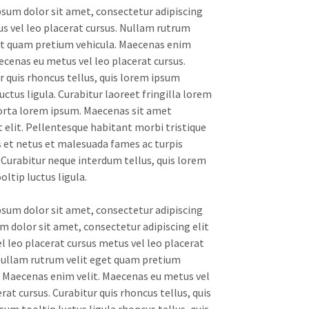
sum dolor sit amet, consectetur adipiscing
us vel leo placerat cursus. Nullam rutrum
et quam pretium vehicula. Maecenas enim
aecenas eu metus vel leo placerat cursus.
r quis rhoncus tellus, quis lorem ipsum
uctus ligula. Curabitur laoreet fringilla lorem
rta lorem ipsum. Maecenas sit amet
t elit. Pellentesque habitant morbi tristique
 et netus et malesuada fames ac turpis
 Curabitur neque interdum tellus, quis lorem
ltip luctus ligula.
sum dolor sit amet, consectetur adipiscing
um dolor sit amet, consectetur adipiscing elit
l leo placerat cursus metus vel leo placerat
Nullam rutrum velit eget quam pretium
. Maecenas enim velit. Maecenas eu metus vel
rat cursus. Curabitur quis rhoncus tellus, quis
sum tooltip luctus ligula rhoncus tellus, quis