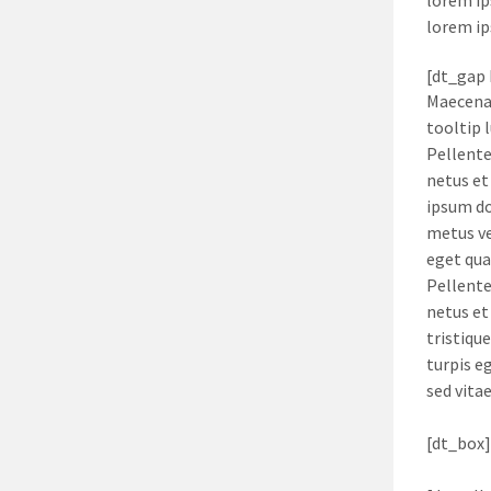
lorem ip
[dt_gap 
Maecenas
tooltip l
Pellente
netus et
ipsum do
metus ve
eget qua
Pellente
netus et
tristiqu
turpis e
sed vita
[dt_box]