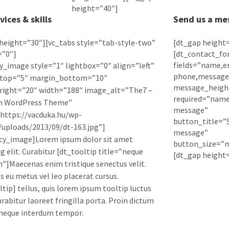
height=”40″]
vices & skills
Send us a me
height=”30″][vc_tabs style=”tab-style-two”
[dt_gap height
=”0″]
[dt_contact_fo
fields=”name,em
y_image style=”1″ lightbox=”0″ align=”left”
phone,message
top=”5″ margin_bottom=”10″
message_heigh
right=”20″ width=”188″ image_alt=”The7 –
required=”name
 WordPress Theme”
message”
https://vacduka.hu/wp-
button_title=”
uploads/2013/09/dt-163.jpg”]
message”
cy_image]Lorem ipsum dolor sit amet
button_size=”
ng elit. Curabitur [dt_tooltip title=”neque
[dt_gap height
”]Maecenas enim tristique senectus velit.
 eu metus vel leo placerat cursus.
ltip] tellus, quis lorem ipsum tooltip luctus
urabitur laoreet fringilla porta. Proin dictum
 neque interdum tempor.