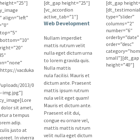
height=”25″]
[dt_gap height=”25″]
[dt_gap height
[vc_accordion
[dt_testimonia
cy_image
active_tab=”1″]
type=”slider”
″ align=”left”
Web Development
columns=”2″
=”0″
number=”6″
top=”5″
orderby=”date”
Nullam imperdiet
bottom=”10″
order=”desc”
mattis rutrum velit
right=”20″
category=”hom
nulla eget dictum urna
85″
small”][dt_gap
to lorem gravida quis.
on=”none”
height=”40″]
Nulla mattis
https://vacduka
nula facilisi. Mauris et
dictum ante. Praesent
/uploads/2013/0
mattis ipsum rutrum
-img.jpg”]
nula velit eget quam!
ncy_image]Lore
Mauris et dictum ante.
dolor sit amet,
Praesent elit dui,
etur a tempus
congue eu ornare vel,
orem adip.
mattis mattis rutrum
ulis justo at
velit nulla eget dictum
oreet. In viverra