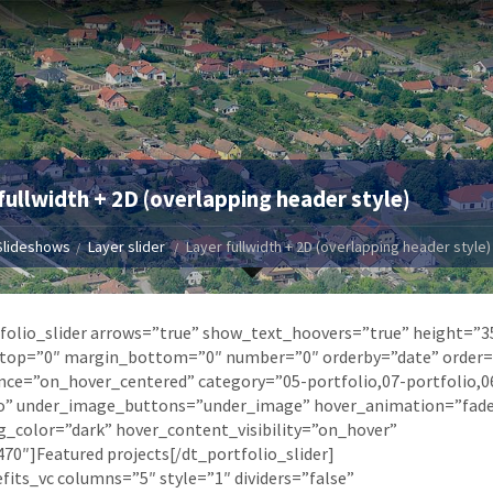
fullwidth + 2D (overlapping header style)
Slideshows
Layer slider
Layer fullwidth + 2D (overlapping header style)
folio_slider arrows=”true” show_text_hoovers=”true” height=”3
top=”0″ margin_bottom=”0″ number=”0″ orderby=”date” order=
ce=”on_hover_centered” category=”05-portfolio,07-portfolio,0
io” under_image_buttons=”under_image” hover_animation=”fad
_color=”dark” hover_content_visibility=”on_hover”
70″]Featured projects[/dt_portfolio_slider]
fits_vc columns=”5″ style=”1″ dividers=”false”