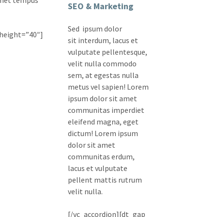
SEO & Marketing
Sed ipsum dolor
height=”40″]
sit interdum, lacus et
vulputate pellentesque,
velit nulla commodo
sem, at egestas nulla
metus vel sapien! Lorem
ipsum dolor sit amet
communitas imperdiet
eleifend magna, eget
dictum! Lorem ipsum
dolor sit amet
communitas erdum,
lacus et vulputate
pellent mattis rutrum
velit nulla.
[/vc_accordion][dt_gap