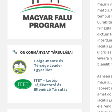
mauris v
mattis. 
tempus 
Curabitu
fringilla
dictum l
interdu
iaculis j
ultricies
ÖNKORMÁNYZAT TÁRSULÁSAI
viverra 
Galga-mente és
blandit 
Térsége Leader
Egyesület
Aenean 
ITET – Izotóp
mauris. 
Tájékoztató és
laoreet 
Ellenőrző Társulás
amet dol
iaculis j
eleifend
ipsum a