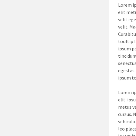
Lorem ip
elit met
velit eg
velit. M
Curabitu
tooltip l
ipsum po
tincidun
senectus
egestas.
ipsum too
Lorem ip
elit ips
metus ve
cursus. 
vehicula
leo place
lorem ip