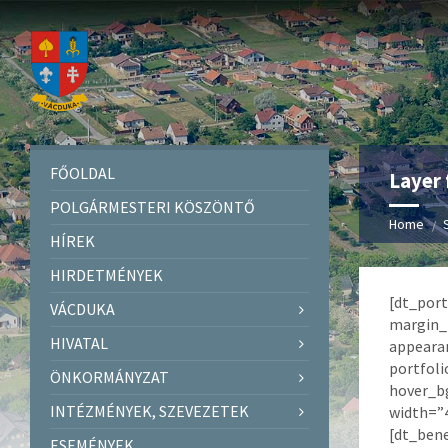
FŐOLDAL
Layer 
POLGÁRMESTERI KÖSZÖNTŐ
Home
HÍREK
HIRDETMÉNYEK
[dt_port
VÁCDUKA
margin_
HIVATAL
appearan
portfol
ÖNKORMÁNYZAT
hover_bg
INTÉZMÉNYEK, SZEVEZETEK
width=”4
[dt_bene
ESEMÉNYEK