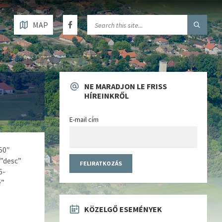
MAP
NE MARADJON LE FRISS
HÍREINKRŐL
E-mail cím
50″
”desc”
6-
e”
KÖZELGŐ ESEMÉNYEK