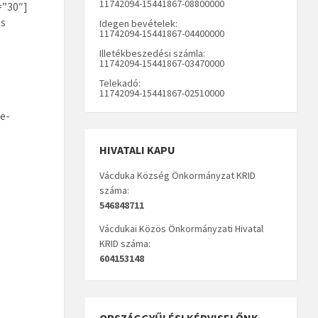
11742094-15441867-08800000
=”30″]
ls
Idegen bevételek:
11742094-15441867-04400000
Illetékbeszedési számla:
11742094-15441867-03470000
Telekadó:
11742094-15441867-02510000
e-
HIVATALI KAPU
Vácduka Község Önkormányzat KRID
száma:
546848711
Vácdukai Közös Önkormányzati Hivatal
KRID száma:
604153148
ORSZÁGGYŰLÉSI KÉPVISELŐNK