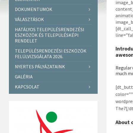
image_b
content
DOKUMENTUMOK
animati
VÁLASZTÁSOK
image_b
[dt_call
HATÁLYOS TELEPÜLÉSRENDEZÉSI
ESZKÖZÖK ÉS TELEPÜLÉSKÉPI
line=”fa
RENDELET
Introd
TELEPÜLÉSRENDEZÉSI ESZKÖZÖK
awesom
FELÜLVIZSGÁLATA 2026.
NYERTES PÁLYÁZATAINK
Regular 
much mo
GALÉRIA
KAPCSOLAT
[dt_butt
color=””
wordpre
The7[/dt
About 