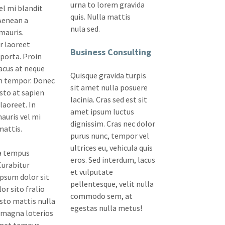
urna to lorem gravida
el mi blandit
quis. Nulla mattis
Aenean a
nula sed.
mauris.
r laoreet
Business Consulting
 porta. Proin
acus at neque
Quisque gravida turpis
m tempor. Donec
sit amet nulla posuere
usto at sapien
lacinia. Cras sed est sit
 laoreet. In
amet ipsum luctus
mauris vel mi
dignissim. Cras nec dolor
mattis.
purus nunc, tempor vel
ultrices eu, vehicula quis
a tempus
eros. Sed interdum, lacus
Curabitur
et vulputate
ipsum dolor sit
pellentesque, velit nulla
or sito fralio
commodo sem, at
usto mattis nulla
egestas nulla metus!
 magna loterios
met tempus