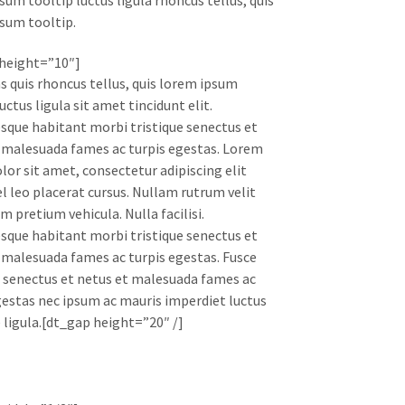
sum tooltip.
height=”10″]
 quis rhoncus tellus, quis lorem ipsum
uctus ligula sit amet tincidunt elit.
sque habitant morbi tristique senectus et
 malesuada fames ac turpis egestas. Lorem
lor sit amet, consectetur adipiscing elit
l leo placerat cursus. Nullam rutrum velit
m pretium vehicula. Nulla facilisi.
sque habitant morbi tristique senectus et
 malesuada fames ac turpis egestas. Fusce
e senectus et netus et malesuada fames ac
gestas nec ipsum ac mauris imperdiet luctus
e ligula.[dt_gap height=”20″ /]