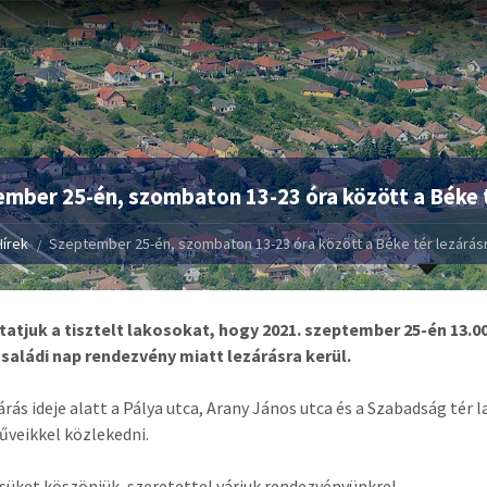
mber 25-én, szombaton 13-23 óra között a Béke t
Hírek
Szeptember 25-én, szombaton 13-23 óra között a Béke tér lezárásr
atjuk a tisztelt lakosokat, hogy 2021. szeptember 25-én 13.0
saládi nap rendezvény miatt lezárásra kerül.
árás ideje alatt a Pálya utca, Arany János utca és a Szabadság tér 
veikkel közlekedni.
üket köszönjük, szeretettel várjuk rendezvényünkre!