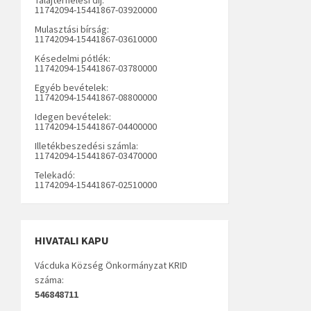
11742094-15441867-03920000
Mulasztási bírság:
11742094-15441867-03610000
Késedelmi pótlék:
11742094-15441867-03780000
Egyéb bevételek:
11742094-15441867-08800000
Idegen bevételek:
11742094-15441867-04400000
Illetékbeszedési számla:
11742094-15441867-03470000
Telekadó:
11742094-15441867-02510000
HIVATALI KAPU
Vácduka Község Önkormányzat KRID
száma:
546848711