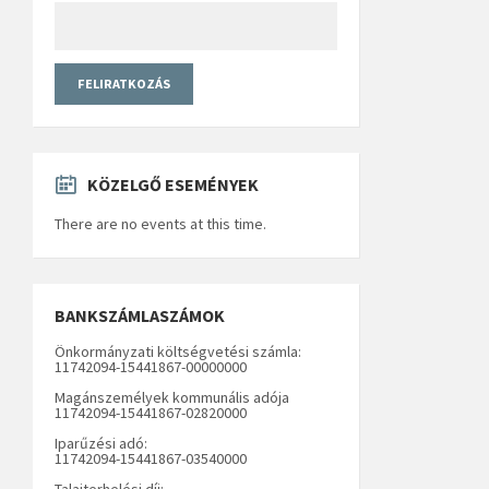
KÖZELGŐ ESEMÉNYEK
There are no events at this time.
BANKSZÁMLASZÁMOK
Önkormányzati költségvetési számla:
11742094-15441867-00000000
Magánszemélyek kommunális adója
11742094-15441867-02820000
Iparűzési adó:
11742094-15441867-03540000
Talajterhelési díj: