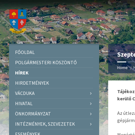
FŐOLDAL
Szepte
POLGÁRMESTERI KÖSZÖNTŐ
Home
HÍREK
HIRDETMÉNYEK
Tájékozt
VÁCDUKA
kerülő C
HIVATAL
Az útlez
ÖNKORMÁNYZAT
gépjármű
INTÉZMÉNYEK, SZEVEZETEK
ESEMÉNYEK
Megértés