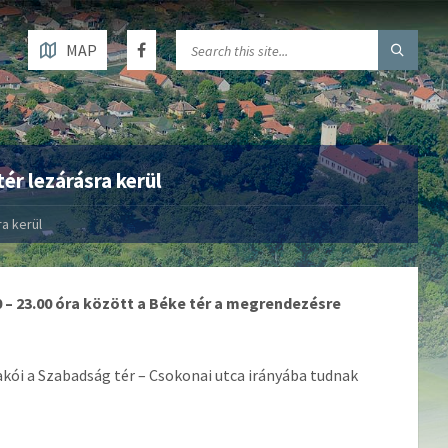
MAP
ér lezárásra kerül
a kerül
0 – 23.00 óra között a Béke tér a megrendezésre
lakói a Szabadság tér – Csokonai utca irányába tudnak