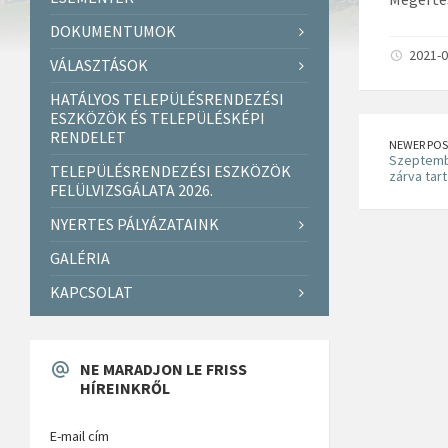
DOKUMENTUMOK
2021-0
VÁLASZTÁSOK
HATÁLYOS TELEPÜLÉSRENDEZÉSI
ESZKÖZÖK ÉS TELEPÜLÉSKÉPI
RENDELET
NEWER POS
Szeptembe
TELEPÜLÉSRENDEZÉSI ESZKÖZÖK
zárva tart
FELÜLVIZSGÁLATA 2026.
NYERTES PÁLYÁZATAINK
GALÉRIA
KAPCSOLAT
NE MARADJON LE FRISS
HÍREINKRŐL
E-mail cím