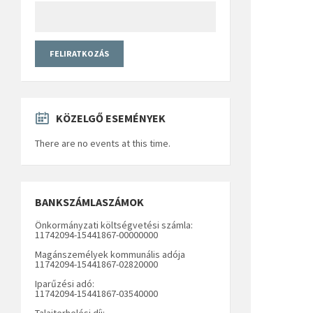
KÖZELGŐ ESEMÉNYEK
There are no events at this time.
BANKSZÁMLASZÁMOK
Önkormányzati költségvetési számla:
11742094-15441867-00000000
Magánszemélyek kommunális adója
11742094-15441867-02820000
Iparűzési adó:
11742094-15441867-03540000
Talajterhelési díj: