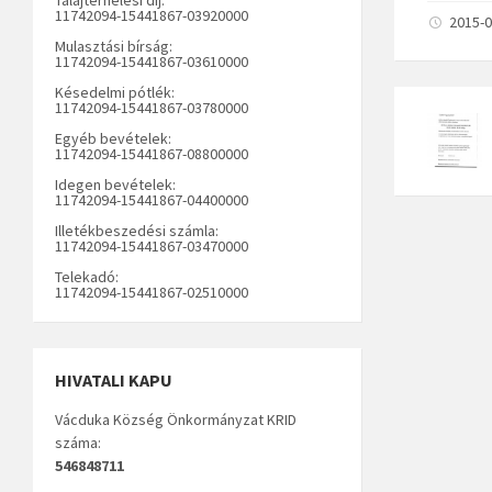
11742094-15441867-03920000
2015-0
Mulasztási bírság:
11742094-15441867-03610000
Késedelmi pótlék:
11742094-15441867-03780000
Egyéb bevételek:
11742094-15441867-08800000
Idegen bevételek:
11742094-15441867-04400000
Illetékbeszedési számla:
11742094-15441867-03470000
Telekadó:
11742094-15441867-02510000
HIVATALI KAPU
Vácduka Község Önkormányzat KRID
száma:
546848711