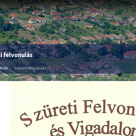
i felvonulás
Hírek
Szüreti felvonulás