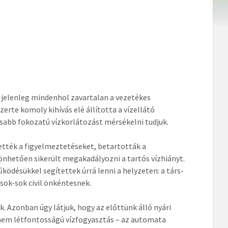
n jelenleg mindenhol zavartalan a vezetékes
zerte komoly kihívás elé állította a vízellátó
abb fokozatú vízkorlátozást mérsékelni tudjuk.
tték a figyelmeztetéseket, betartották a
önhetően sikerült megakadályozni a tartós vízhiányt.
désükkel segítettek úrrá lenni a helyzeten: a társ-
ok-sok civil önkéntesnek.
Azonban úgy látjuk, hogy az előttünk álló nyári
nem létfontosságú vízfogyasztás – az automata