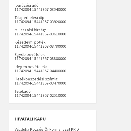
Iparűzési adó:
11742094-15441867-03540000
Talajterhelési díj:
11742094-15441867-03920000
Mulasztási bírság:
11742094-15441867-03610000
Késedelmi pótlék:
11742094-15441867-03780000
Egyéb bevételek:
11742094-15441867-08800000
Idegen bevételek:
11742094-15441867-04400000
Illetékbeszedési számla:
11742094-15441867-03470000
Telekadó:
11742094-15441867-02510000
HIVATALI KAPU
Vácduka Község Önkormányzat KRID