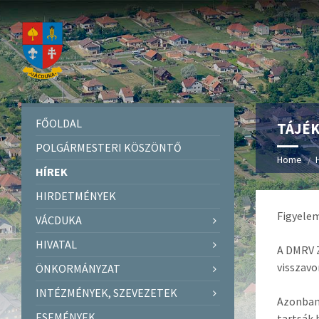
FŐOLDAL
TÁJÉK
POLGÁRMESTERI KÖSZÖNTŐ
Home
HÍREK
HIRDETMÉNYEK
Figyele
VÁCDUKA
HIVATAL
A DMRV Z
visszavo
ÖNKORMÁNYZAT
INTÉZMÉNYEK, SZEVEZETEK
Azonban 
ESEMÉNYEK
tartsák 