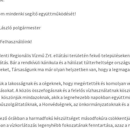
m mindenki segítő együttműködését!
László polgármester
 Felhasználóink!
enti Regionális Vízmű Zrt. ellátási területén fekvő településeke
látás. Bár a rendkívüli kánikula és a hálózat túlterheltsége országs
eket, Társaságunk ma már olyan helyzetben van, hogy a legmagas
k a lakosságnak és a cégeknek, hogy megértették és komolyan ve
ásokat. A közös összefogásnak és a felelős vízhasználatnak kösz
 köszönjük mindazoknak, akik a legnehezebb napokban együttműkö
űszolgáltatóknak, a Honvédségnek, az önkormányzatoknak és a s
ező órákban a harmadfokú készültséget másodfokúra csökkentjük. 
an a vízkorlátozás legenyhébb fokozatának fenntartása, azaz a 