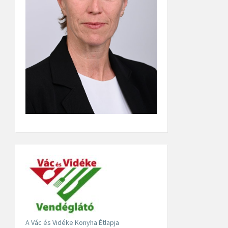
A Vác és Vidéke Konyha Étlapja