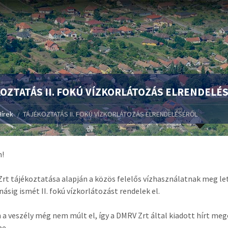
OZTATÁS II. FOKÚ VÍZKORLÁTOZÁS ELRENDELÉ
Hírek
TÁJÉKOZTATÁS II. FOKÚ VÍZKORLÁTOZÁS ELRENDELÉSÉRŐL
m!
rt tájékoztatása alapján a közös felelős vízhasználatnak meg let
násig ismét II. fokú vízkorlátozást rendelek el.
a veszély még nem múlt el, így a DMRV Zrt által kiadott hírt me
be.