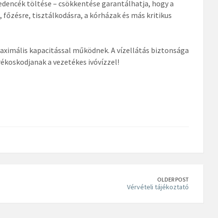
encék töltése – csökkentése garantálhatja, hogy a
 főzésre, tisztálkodásra, a kórházak és más kritikus
maximális kapacitással működnek. A vízellátás biztonsága
rékoskodjanak a vezetékes ivóvízzel!
OLDER POST
Vérvételi tájékoztató