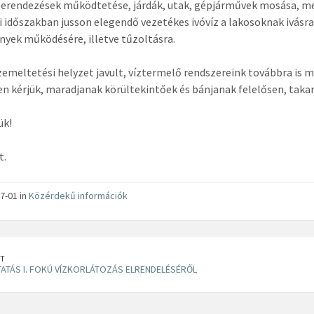
rendezések működtetése, járdák, utak, gépjárművek mosása, med
i időszakban jusson elegendő vezetékes ivóvíz a lakosoknak ivásra,
yek működésére, illetve tűzoltásra.
zemeltetési helyzet javult, víztermelő rendszereink továbbra is 
n kérjük, maradjanak körültekintőek és bánjanak felelősen, taka
ük!
t.
7-01 in
Közérdekű információk
T
ATÁS I. FOKÚ VÍZKORLÁTOZÁS ELRENDELÉSÉRŐL