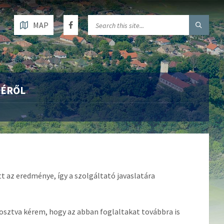
MAP
SÉRŐL
t az eredménye, így a szolgáltató javaslatára
gosztva kérem, hogy az abban foglaltakat továbbra is