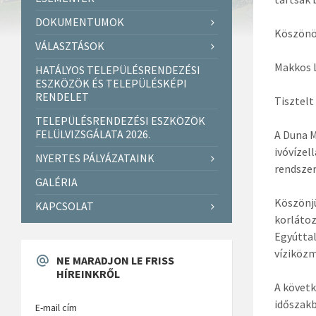
DOKUMENTUMOK
Köszönö
VÁLASZTÁSOK
Makkos 
HATÁLYOS TELEPÜLÉSRENDEZÉSI
ESZKÖZÖK ÉS TELEPÜLÉSKÉPI
RENDELET
Tisztelt
TELEPÜLÉSRENDEZÉSI ESZKÖZÖK
FELÜLVIZSGÁLATA 2026.
A Duna M
ivóvízel
NYERTES PÁLYÁZATAINK
rendszer
GALÉRIA
Köszönjü
KAPCSOLAT
korlátoz
Egyúttal
víziközm
NE MARADJON LE FRISS
HÍREINKRŐL
A követk
időszakb
E-mail cím