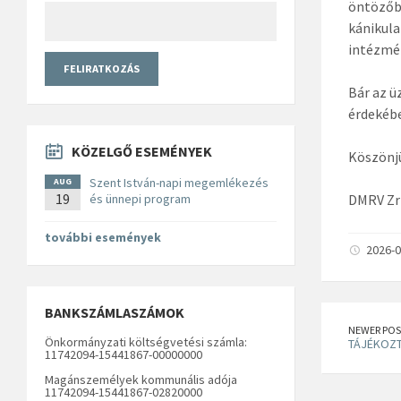
öntözőbe
kánikula
intézmén
Bár az ü
érdekébe
KÖZELGŐ ESEMÉNYEK
Köszönj
Szent István-napi megemlékezés
AUG
19
és ünnepi program
DMRV Zr
további események
2026-0
BANKSZÁMLASZÁMOK
NEWER POS
Önkormányzati költségvetési számla:
TÁJÉKOZT
11742094-15441867-00000000
Magánszemélyek kommunális adója
11742094-15441867-02820000