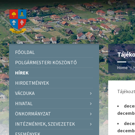
FŐOLDAL
Tájék
POLGÁRMESTERI KÖSZÖNTŐ
Home
HÍREK
HIRDETMÉNYEK
Tájékozt
VÁCDUKA
HIVATAL
dece
decembe
ÖNKORMÁNYZAT
dece
INTÉZMÉNYEK, SZEVEZETEK
decembe
ESEMÉNYEK