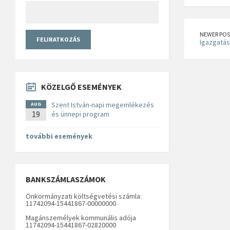
NEWER POS
Igazgatás
KÖZELGŐ ESEMÉNYEK
Szent István-napi megemlékezés
AUG
19
és ünnepi program
további események
BANKSZÁMLASZÁMOK
Önkormányzati költségvetési számla:
11742094-15441867-00000000
Magánszemélyek kommunális adója
11742094-15441867-02820000