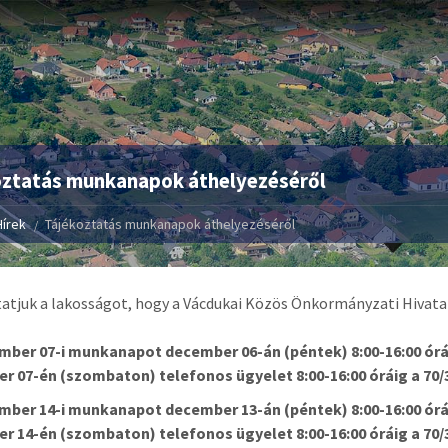
oztatás munkanapok áthelyezéséről
Hírek
Tájékoztatás munkanapok áthelyezéséről
atjuk a lakosságot, hogy a Vácdukai Közös Önkormányzati Hivata
mber 07-i munkanapot december 06-án (péntek) 8:00-16:00 ór
r 07-én (szombaton) telefonos ügyelet 8:00-16:00 óráig a 70
mber 14-i munkanapot december 13-án (péntek) 8:00-16:00 ór
r 14-én (szombaton) telefonos ügyelet 8:00-16:00 óráig a 70