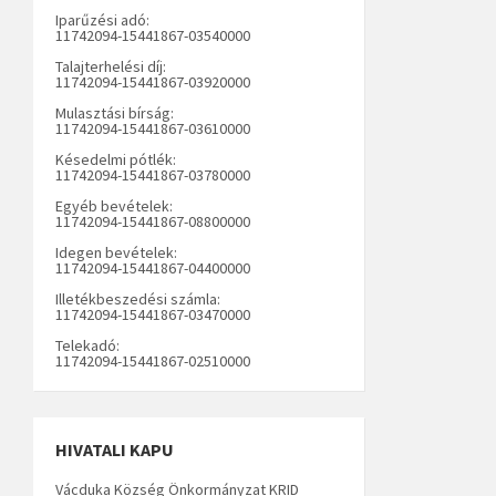
Iparűzési adó:
11742094-15441867-03540000
Talajterhelési díj:
11742094-15441867-03920000
Mulasztási bírság:
11742094-15441867-03610000
Késedelmi pótlék:
11742094-15441867-03780000
Egyéb bevételek:
11742094-15441867-08800000
Idegen bevételek:
11742094-15441867-04400000
Illetékbeszedési számla:
11742094-15441867-03470000
Telekadó:
11742094-15441867-02510000
HIVATALI KAPU
Vácduka Község Önkormányzat KRID