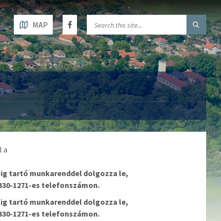
MAP
l a
áig tartó munkarenddel dolgozza le,
/330-1271-es telefonszámon.
áig tartó munkarenddel dolgozza le,
/330-1271-es telefonszámon.