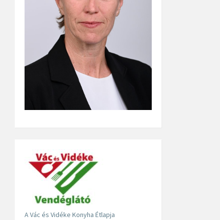
A Vác és Vidéke Konyha Étlapja