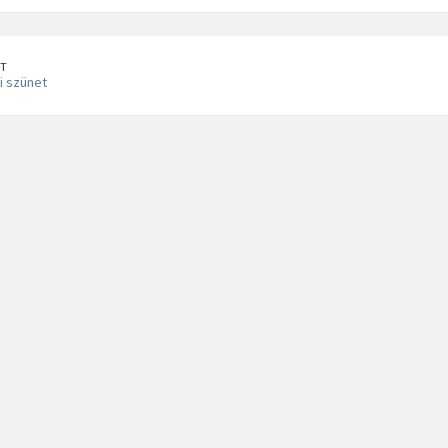
T
i szünet