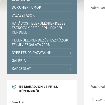
DOKUMENTUMOK
Vácduka
VÁLASZTÁSOK
HATÁLYOS TELEPÜLÉSRENDEZÉSI
ESZKÖZÖK ÉS TELEPÜLÉSKÉPI
RENDELET
TELEPÜLÉSRENDEZÉSI ESZKÖZÖK
FELÜLVIZSGÁLATA 2026.
NYERTES PÁLYÁZATAINK
GALÉRIA
KAPCSOLAT
NE MARADJON LE FRISS
Vácduka
HÍREINKRŐL
2024-1
E-mail cím