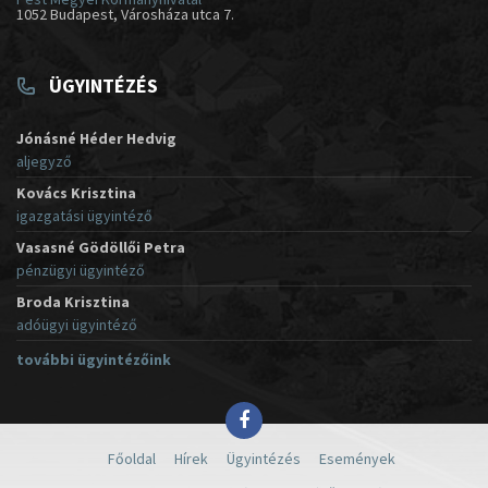
1052 Budapest, Városháza utca 7.
ÜGYINTÉZÉS
Jónásné Héder Hedvig
aljegyző
Kovács Krisztina
igazgatási ügyintéző
Vasasné Gödöllői Petra
pénzügyi ügyintéző
Broda Krisztina
adóügyi ügyintéző
további ügyintézőink
Főoldal
Hírek
Ügyintézés
Események