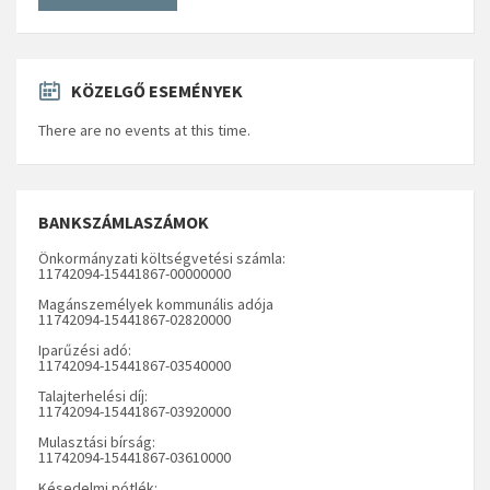
KÖZELGŐ ESEMÉNYEK
There are no events at this time.
BANKSZÁMLASZÁMOK
Önkormányzati költségvetési számla:
11742094-15441867-00000000
Magánszemélyek kommunális adója
11742094-15441867-02820000
Iparűzési adó:
11742094-15441867-03540000
Talajterhelési díj:
11742094-15441867-03920000
Mulasztási bírság:
11742094-15441867-03610000
Késedelmi pótlék: