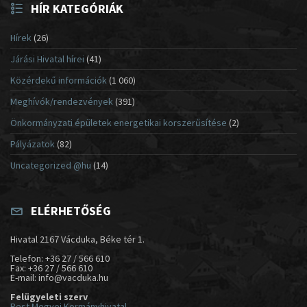
HÍR KATEGÓRIÁK
Hírek
(26)
Járási Hivatal hírei
(41)
Közérdekű információk
(1 060)
Meghívók/rendezvények
(391)
Önkormányzati épületek energetikai korszerűsítése
(2)
Pályázatok
(82)
Uncategorized @hu
(14)
ELÉRHETŐSÉG
Hivatal 2167 Vácduka, Béke tér 1.
Telefon: +36 27 / 566 610
Fax: +36 27 / 566 610
E-mail: info@vacduka.hu
Felügyeleti szerv
Pest Megyei Kormányhivatal