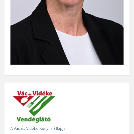
A Vác és Vidéke Konyha Étlapja