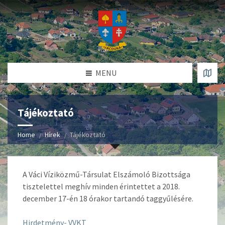
MENU
Tájékoztató
Home
Hírek
Tájékoztató
A Váci Víziközmű-Társulat Elszámoló Bizottsága
tisztelettel meghív minden érintettet a 2018.
december 17-én 18 órakor tartandó taggyűlésére.
Hirdetmény- VVKT