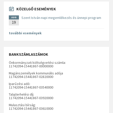
KÖZELGŐ ESEMÉNYEK
Szent István-napi megemlékezés és ünnepi program
AUG
19
további események
BANKSZÁMLASZÁMOK
Önkormányzati költségvetési számla:
11742094-15441867-00000000
Magánszemélyek kommunális adója
11742094-15441867-02820000
Iparűzési adó:
11742094-15441867-03540000
Talajterhelési díj:
11742094-15441867-03920000
Mulasztási bírság:
11742094-15441867-03610000