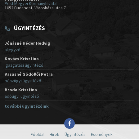
Pest Megyei Kormányhivatal
1052 Budapest, Városháza utca 7.
ÜGYINTÉZÉS
Jónásné Héder Hedvig
aljegyző
Kovács Krisztina
igazgatási ügyintéző
Vasasné Gödöllői Petra
pénzügyi ügyintéző
Broda Krisztina
adóügyi ügyintéző
további ügyintézőink
Főoldal
Hírek
Ügyintézés
Események