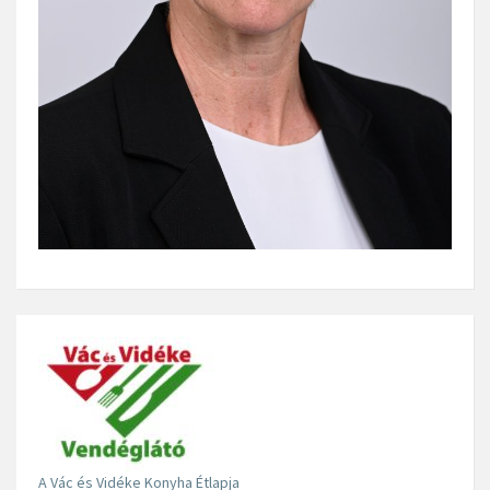
A Vác és Vidéke Konyha Étlapja