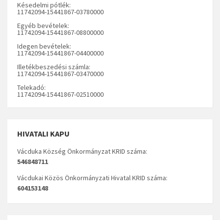
Késedelmi pótlék:
11742094-15441867-03780000
Egyéb bevételek:
11742094-15441867-08800000
Idegen bevételek:
11742094-15441867-04400000
Illetékbeszedési számla:
11742094-15441867-03470000
Telekadó:
11742094-15441867-02510000
HIVATALI KAPU
Vácduka Község Önkormányzat KRID száma:
546848711
Vácdukai Közös Önkormányzati Hivatal KRID száma:
604153148