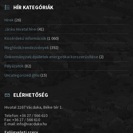
HÍR KATEGÓRIÁK
Hírek
(26)
Járási Hivatal hírei
(41)
Közérdekű információk
(1 060)
Meghívók/rendezvények
(392)
Önkormányzati épületek energetikai korszerűsítése
(2)
Pályázatok
(82)
Uncategorized @hu
(15)
ELÉRHETŐSÉG
Hivatal 2167 Vácduka, Béke tér 1.
Telefon: +36 27 / 566 610
Fax: +36 27 / 566 610
E-mail: info@vacduka.hu
Felügyeleti szerv