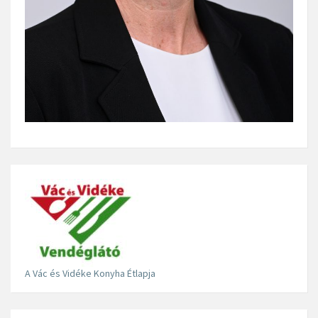
A Vác és Vidéke Konyha Étlapja