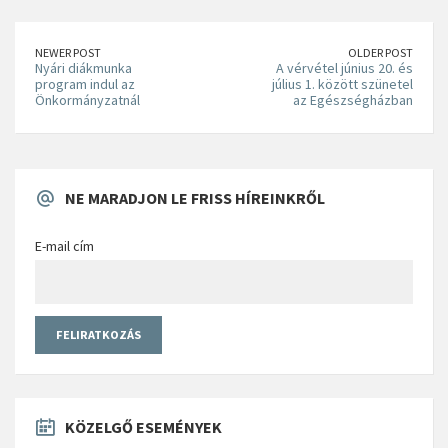
NEWER POST
OLDER POST
Nyári diákmunka
A vérvétel június 20. és
program indul az
július 1. között szünetel
Önkormányzatnál
az Egészségházban
NE MARADJON LE FRISS HÍREINKRŐL
E-mail cím
KÖZELGŐ ESEMÉNYEK