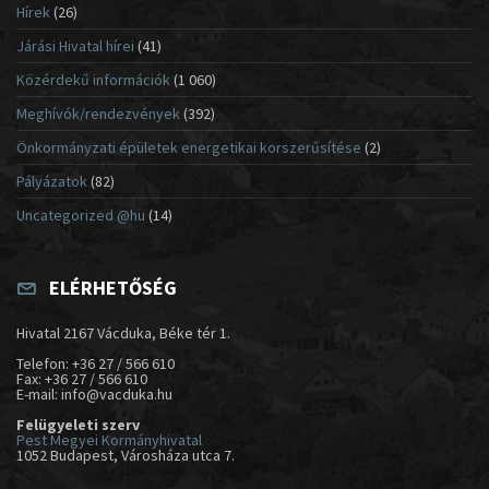
Hírek
(26)
Járási Hivatal hírei
(41)
Közérdekű információk
(1 060)
Meghívók/rendezvények
(392)
Önkormányzati épületek energetikai korszerűsítése
(2)
Pályázatok
(82)
Uncategorized @hu
(14)
ELÉRHETŐSÉG
Hivatal 2167 Vácduka, Béke tér 1.
Telefon: +36 27 / 566 610
Fax: +36 27 / 566 610
E-mail: info@vacduka.hu
Felügyeleti szerv
Pest Megyei Kormányhivatal
1052 Budapest, Városháza utca 7.