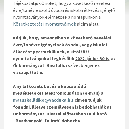
Tájékoztatjuk Önöket, hogy a következő nevelési
évre/tanévre szóló óvodai és iskolai étkezés igénylő
nyomtatványok elérhetőek a honlapunkon a
Közétkeztetési nyomtatványok
alcím alatt.
Kérjük, hogy amennyiben a következő nevelési
évre/tanévre igényelnek óvodai, vagy iskolai
étkezést gyermeküknek, a kitöltött
nyomtatványokat legkésőbb
2022. június 30-ig
az
Önkormányzati Hivatalba szíveskedjenek
visszajuttatni.
A nyilatkozatokat és a kapcsolódó
mellékleteket elektronikus úton (e-mail) a
matuska.ildiko@vacduka.hu
címen tudjuk
fogadni, illetve személyesen is bedobhatják az
Önkormányzati Hivatal előterében található
„Beadványok” feliratú dobozba.