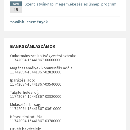
Szent István-napi megemlékezés és ünnepi program
AUG
19
további események
BANKSZÁMLASZÁMOK
Önkormányzati költségvetési számla:
11742094-15441867-00000000
Magánszemélyek kommunális adója
11742094-15441867-02820000
Iparűzési adó:
11742094-15441867-03540000
Talajterhelési díj:
11742094-15441867-03920000
Mulasztási bírság:
11742094-15441867-03610000
Késedelmi pótlék:
11742094-15441867-03780000
Egyéb bevételek: