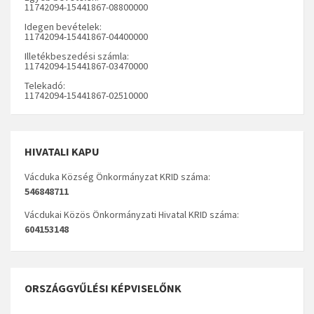
11742094-15441867-08800000
Idegen bevételek:
11742094-15441867-04400000
Illetékbeszedési számla:
11742094-15441867-03470000
Telekadó:
11742094-15441867-02510000
HIVATALI KAPU
Vácduka Község Önkormányzat KRID száma:
546848711
Vácdukai Közös Önkormányzati Hivatal KRID száma:
604153148
ORSZÁGGYŰLÉSI KÉPVISELŐNK