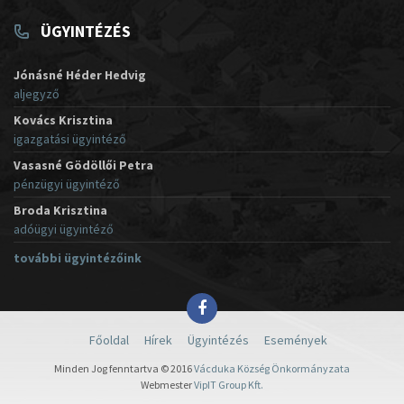
ÜGYINTÉZÉS
Jónásné Héder Hedvig
aljegyző
Kovács Krisztina
igazgatási ügyintéző
Vasasné Gödöllői Petra
pénzügyi ügyintéző
Broda Krisztina
adóügyi ügyintéző
további ügyintézőink
Főoldal
Hírek
Ügyintézés
Események
Minden Jog fenntartva © 2016
Vácduka Község Önkormányzata
Webmester
VipIT Group Kft.