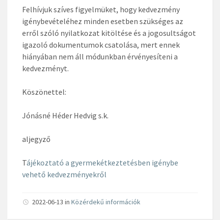
Felhívjuk szíves figyelmüket, hogy kedvezmény
igénybevételéhez minden esetben szükséges az
erről szóló nyilatkozat kitöltése és a jogosultságot
igazoló dokumentumok csatolása, mert ennek
hiányában nem áll módunkban érvényesíteni a
kedvezményt.
Köszönettel:
Jónásné Héder Hedvig s.k.
aljegyző
T
ájékoztató a gyermekétkeztetésben igénybe
vehető kedvezményekről
2022-06-13 in
Közérdekű információk