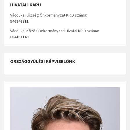
HIVATALI KAPU
Vácduka Község Önkormányzat KRID száma:
546848711
Vácdukai Közös Önkormányzati Hivatal KRID száma:
604153148
ORSZÁGGYŰLÉSI KÉPVISELŐNK