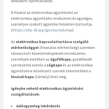
beküldött nyomtatványt.
A Hivatal az elektronikus ügyintézést az
elektronikus ügyintézési rendszeren és egységes,
személyre szabott ügyintési felületen biztosítja.
(
https://ohp-20.asp.lgov.hu/nyitolap
)
Az
elektronikus kapcsolattartásra szolgáló
elérhetőséggel
(hivatalos elérhetőség) szemben
támasztott követelményeknek természetes
személyek esetében az
ügyfélkapu
, gazdálkodó
szervezetek esetén a
cégkapu
és az elektronikus
ügyintézésre kötelezett szervek tekintetében a
hivatali kapu
(tárhely) felel meg.
Igénybe vehető elektronikus ügyintézési
szolgáltatások:
Adóegyenleg lekérdezés