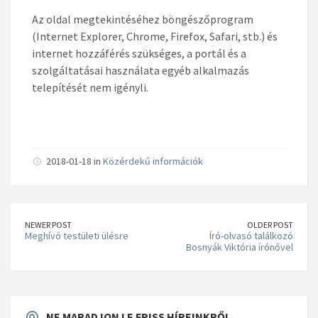
Az oldal megtekintéséhez böngészőprogram
(Internet Explorer, Chrome, Firefox, Safari, stb.) és
internet hozzáférés szükséges, a portál és a
szolgáltatásai használata egyéb alkalmazás
telepítését nem igényli.
2018-01-18 in
Közérdekű információk
NEWER POST
OLDER POST
Meghívó testületi ülésre
Író-olvasó találkozó
Bosnyák Viktória írónővel
NE MARADJON LE FRISS HÍREINKRŐL