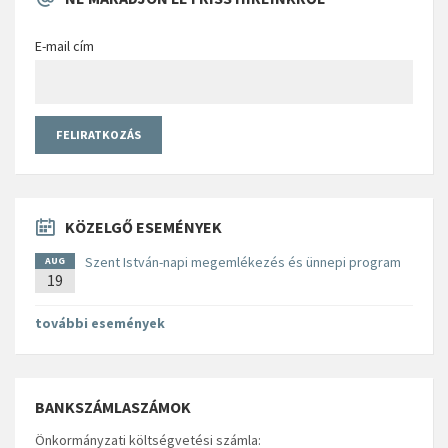
E-mail cím
KÖZELGŐ ESEMÉNYEK
Szent István-napi megemlékezés és ünnepi program
AUG
19
további események
BANKSZÁMLASZÁMOK
Önkormányzati költségvetési számla: