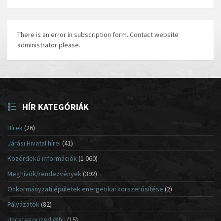
There is an error in subscription form. Contact website
administrator please.
HÍR KATEGÓRIÁK
Hírek
(26)
Járási Hivatal hírei
(41)
Közérdekű információk
(1 060)
Meghívók/rendezvények
(392)
Önkormányzati épületek energetikai korszerűsítése
(2)
Pályázatok
(82)
Uncategorized @hu
(15)