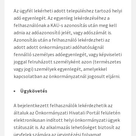
Az ügyfél lekérheti adott településhez tartozó helyi
adó egyenlegét. Az egyenleg lekérdezéséhez a
felhasználónak a KAÜ-s azonosítás után meg kell
adnia az adóazonosító jelét, vagy adószámát is.
Azonosítás után a felhasználó lekérdezheti az
adott adott önkormányzati adóhatóságnál
fennálló személyes adóegyenlegét, vagy képviseleti
joggal felruházott személyként azon (természetes
vagy jogi) személyek egyenlegét, amelyekkel
kapcsolatban az önkormányzatnál jogosult eljárni.
Ügykövetés
A bejelentkezett felhasználók lekérdezhetik az
általuk az Önkormányzati Hivatali Portál felületén
elektronikusan indított helyi önkormányzati ügyek
státuszát is. Az alkalmazás lehetőséget biztosít az
ügyfelek számára az ügyintézési folyamat