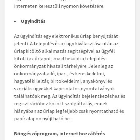
interneten keresztüli nyomon követésére.
Ügyindítás
Az ügyindítás egy elektronikus űrlap benyújtását
jelenti. A település és az ügy kiválasztása után az
űrlapkitöltő alkalmazás segítségével az ügyfél
kitölti az űrlapot, majd beküldi a települési
önkormányzat hivatali tárhelyére. Jelenleg az
önkormányzat adó, ipar-, és kereskedelmi,
hagyatéki leltár, birtokvédelmi, anyakönyvi és
szociális ügyekkel kapcsolatos nyomtatványok
találhatóak meg. Az ügyindítás bejelentkezéshez és
regisztrációhoz kötött szolgáltatás, ennek
hiányában az űrlap legfeljebb csak nyomtatható és
papír alapon nyújtható be.
Böngészőprogram, internet hozzáférés