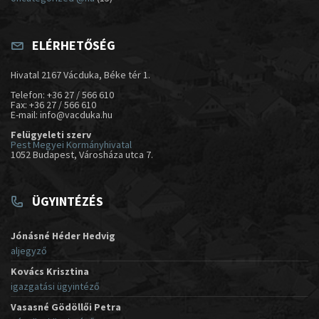
ELÉRHETŐSÉG
Hivatal 2167 Vácduka, Béke tér 1.
Telefon: +36 27 / 566 610
Fax: +36 27 / 566 610
E-mail: info@vacduka.hu
Felügyeleti szerv
Pest Megyei Kormányhivatal
1052 Budapest, Városháza utca 7.
ÜGYINTÉZÉS
Jónásné Héder Hedvig
aljegyző
Kovács Krisztina
igazgatási ügyintéző
Vasasné Gödöllői Petra