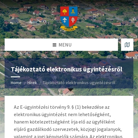
MENU
Tájékoztató elektronikus ügyintézésről
Home
Hírek
Tájékoztató elektronikus ügyintézésről
Az E-ügyintézési törvény 9. § (1) bekezdése az
elektronikus ügyintézést nem lehetőségként,
hanem kötelezettségként írja elő az ügyfélként
eljáró gazdálkodó szervezetek, közjogi jogalanyok,
valamint a jogi képviselők számára. Az elektronikus