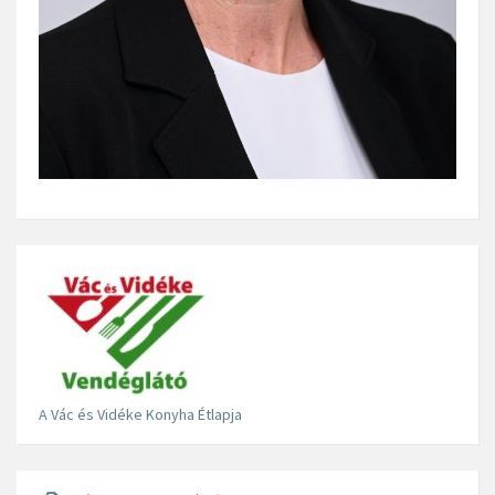
A Vác és Vidéke Konyha Étlapja