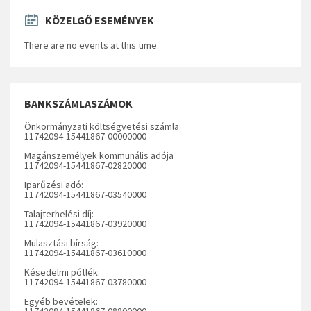
KÖZELGŐ ESEMÉNYEK
There are no events at this time.
BANKSZÁMLASZÁMOK
Önkormányzati költségvetési számla:
11742094-15441867-00000000
Magánszemélyek kommunális adója
11742094-15441867-02820000
Iparűzési adó:
11742094-15441867-03540000
Talajterhelési díj:
11742094-15441867-03920000
Mulasztási bírság:
11742094-15441867-03610000
Késedelmi pótlék:
11742094-15441867-03780000
Egyéb bevételek:
11742094-15441867-08800000