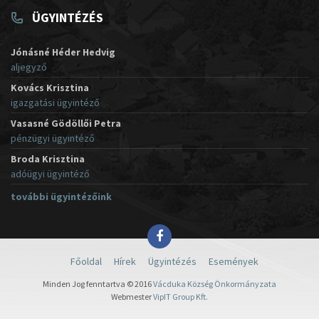
ÜGYINTÉZÉS
Jónásné Héder Hedvig
aljegyző
Kovács Krisztina
igazgatási ügyintéző
Vasasné Gödöllői Petra
pénzügyi ügyintéző
Broda Krisztina
adóügyi ügyintéző
további ügyintézőink
Főoldal
Hírek
Ügyintézés
Események
Minden Jog fenntartva © 2016
Vácduka Község Önkormányzata
Webmester
VipIT Group Kft.