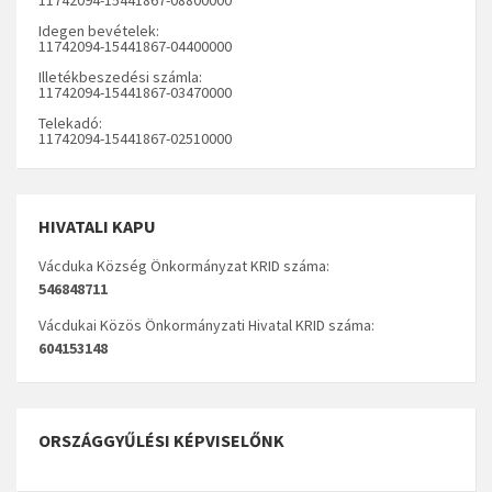
Idegen bevételek:
11742094-15441867-04400000
Illetékbeszedési számla:
11742094-15441867-03470000
Telekadó:
11742094-15441867-02510000
HIVATALI KAPU
Vácduka Község Önkormányzat KRID száma:
546848711
Vácdukai Közös Önkormányzati Hivatal KRID száma:
604153148
ORSZÁGGYŰLÉSI KÉPVISELŐNK