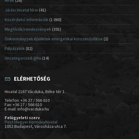
Hírek
(26)
Járási Hivatal hírei
(41)
Közérdekű információk
(1 060)
Meghívók/rendezvények
(391)
Önkormányzati épületek energetikai korszerűsítése
(2)
Pályázatok
(82)
Uncategorized @hu
(14)
ELÉRHETŐSÉG
Hivatal 2167 Vácduka, Béke tér 1.
Telefon: +36 27 / 566 610
Fax: +36 27 / 566 610
E-mail: info@vacduka.hu
Felügyeleti szerv
Pest Megyei Kormányhivatal
1052 Budapest, Városháza utca 7.