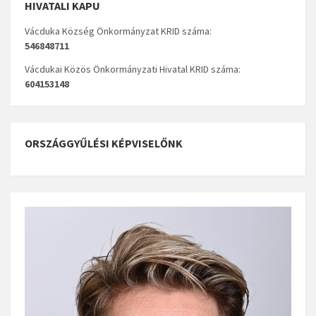
HIVATALI KAPU
Vácduka Község Önkormányzat KRID száma:
546848711
Vácdukai Közös Önkormányzati Hivatal KRID száma:
604153148
ORSZÁGGYŰLÉSI KÉPVISELŐNK