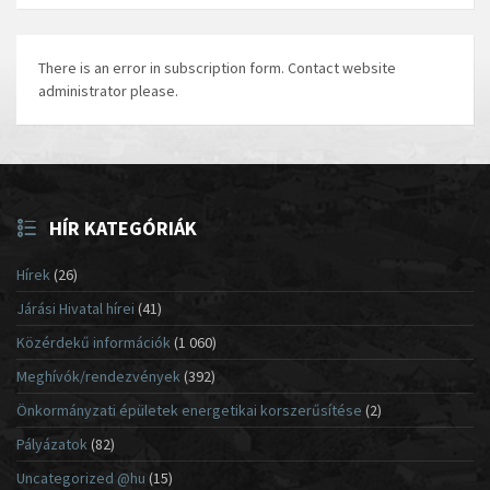
There is an error in subscription form. Contact website
administrator please.
HÍR KATEGÓRIÁK
Hírek
(26)
Járási Hivatal hírei
(41)
Közérdekű információk
(1 060)
Meghívók/rendezvények
(392)
Önkormányzati épületek energetikai korszerűsítése
(2)
Pályázatok
(82)
Uncategorized @hu
(15)