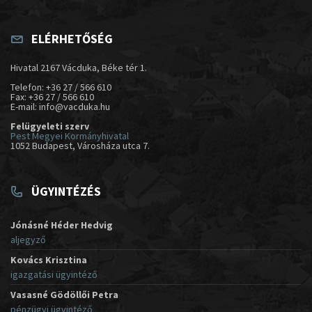
ELÉRHETŐSÉG
Hivatal 2167 Vácduka, Béke tér 1.
Telefon: +36 27 / 566 610
Fax: +36 27 / 566 610
E-mail: info@vacduka.hu
Felügyeleti szerv
Pest Megyei Kormányhivatal
1052 Budapest, Városháza utca 7.
ÜGYINTÉZÉS
Jónásné Héder Hedvig
aljegyző
Kovács Krisztina
igazgatási ügyintéző
Vasasné Gödöllői Petra
pénzügyi ügyintéző