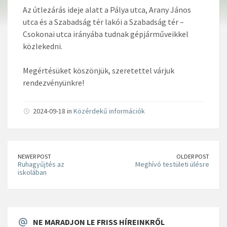
Az útlezárás ideje alatt a Pálya utca, Arany János
utca és a Szabadság tér lakói a Szabadság tér –
Csokonai utca irányába tudnak gépjárműveikkel
közlekedni.
Megértésüket köszönjük, szeretettel várjuk
rendezvényünkre!
2024-09-18 in
Közérdekű információk
NEWER POST
OLDER POST
Ruhagyűjtés az
Meghívó testületi ülésre
iskolában
NE MARADJON LE FRISS HÍREINKRŐL