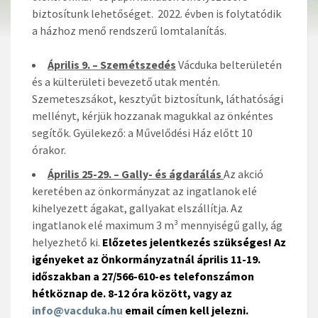
biztosítunk lehetőséget. 2022. évben is folytatódik
a házhoz menő rendszerű lomtalanítás.
Április 9. – Szemétszedés
Vácduka belterületén
és a külterületi bevezető utak mentén.
Szemeteszsákot, kesztyűt biztosítunk, láthatósági
mellényt, kérjük hozzanak magukkal az önkéntes
segítők. Gyülekező: a Művelődési Ház előtt 10
órakor.
Április 25-29. – Gally- és ágdarálás
Az akció
keretében az önkormányzat az ingatlanok elé
kihelyezett ágakat, gallyakat elszállítja. Az
ingatlanok elé maximum 3 m³ mennyiségű gally, ág
helyezhető ki.
Előzetes jelentkezés szükséges!
Az
igényeket az Önkormányzatnál április 11-19.
időszakban a 27/566-610-es telefonszámon
hétköznap de. 8-12 óra között, vagy az
info@vacduka.hu
email címen kell jelezni.