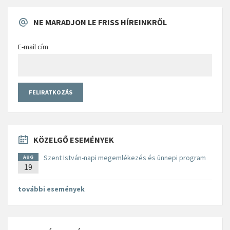
NE MARADJON LE FRISS HÍREINKRŐL
E-mail cím
KÖZELGŐ ESEMÉNYEK
Szent István-napi megemlékezés és ünnepi program
AUG
19
további események