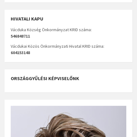
HIVATALI KAPU
Vácduka Község Önkormányzat KRID száma:
546848711
Vácdukai Közös Önkormányzati Hivatal KRID száma:
604153148
ORSZÁGGYŰLÉSI KÉPVISELŐNK