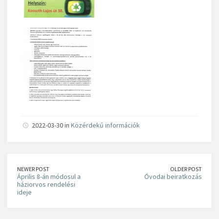
2022-03-30 in
Közérdekű információk
NEWER POST
OLDER POST
Április 8-án módosul a
Óvodai beiratkozás
háziorvos rendelési
ideje