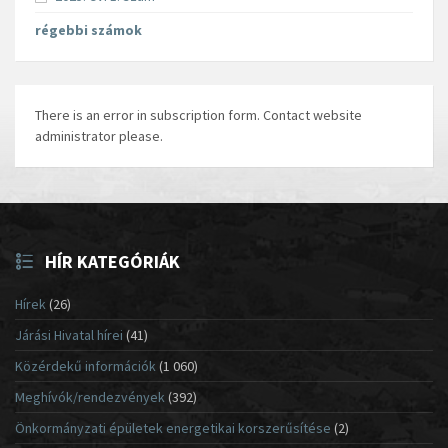
régebbi számok
There is an error in subscription form. Contact website
administrator please.
HÍR KATEGÓRIÁK
Hírek
(26)
Járási Hivatal hírei
(41)
Közérdekű információk
(1 060)
Meghívók/rendezvények
(392)
Önkormányzati épületek energetikai korszerűsítése
(2)