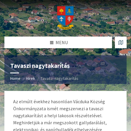
MENU
Tavaszi nagytakarítás
Home
Hírek
Tavaszi nagytakarítás
Az elmúlt évekhez hasonlóan Vácduka Község
Önkormányzata ismét megszervezi a tavaszi
nagytakarítást a helyi lakosok részvételével.
Meghirdetjük a már megszokott gallydarálást,
elektronikai- és papírhulladék elhelyezésére