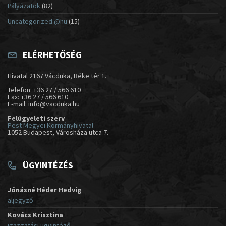
Pályázatok
(82)
Uncategorized @hu
(15)
ELÉRHETŐSÉG
Hivatal 2167 Vácduka, Béke tér 1.
Telefon: +36 27 / 566 610
Fax: +36 27 / 566 610
E-mail: info@vacduka.hu
Felügyeleti szerv
Pest Megyei Kormányhivatal
1052 Budapest, Városháza utca 7.
ÜGYINTÉZÉS
Jónásné Héder Hedvig
aljegyző
Kovács Krisztina
igazgatási ügyintéző