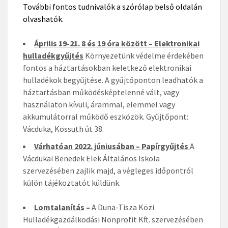
További fontos tudnivalók a szórólap belső oldalán
olvashatók.
Április 19-21. 8 és 19 óra között – Elektronikai
hulladékgyűjtés
Környezetünk védelme érdekében
fontos a háztartásokban keletkező elektronikai
hulladékok begyűjtése. A gyűjtőponton leadhatók a
háztartásban működésképtelenné vált, vagy
használaton kívüli, árammal, elemmel vagy
akkumulátorral működő eszközök. Gyűjtőpont:
Vácduka, Kossuth út 38.
Várhatóan 2022. júniusában – Papírgyűjtés
A
Vácdukai Benedek Elek Általános Iskola
szervezésében zajlik majd, a végleges időpontról
külön tájékoztatót küldünk.
Lomtalanítás
–
A Duna-Tisza Közi
Hulladékgazdálkodási Nonprofit Kft. szervezésében