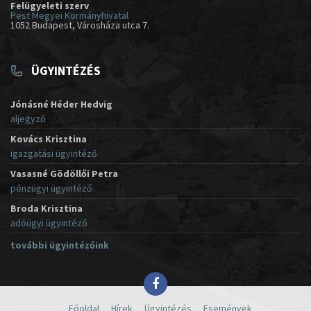
Felügyeleti szerv
Pest Megyei Kormányhivatal
1052 Budapest, Városháza utca 7.
ÜGYINTÉZÉS
Jónásné Héder Hedvig
aljegyző
Kovács Krisztina
igazgatási ügyintéző
Vasasné Gödöllői Petra
pénzügyi ügyintéző
Broda Krisztina
adóügyi ügyintéző
további ügyintézőink
Főoldal
Hírek
Ügyintézés
Események