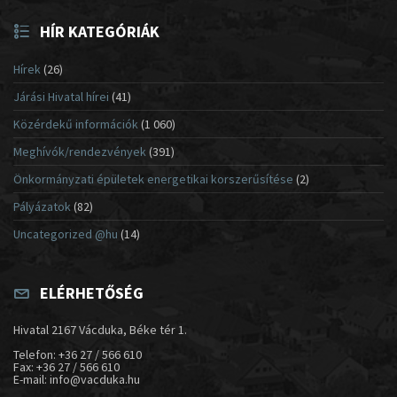
HÍR KATEGÓRIÁK
Hírek
(26)
Járási Hivatal hírei
(41)
Közérdekű információk
(1 060)
Meghívók/rendezvények
(391)
Önkormányzati épületek energetikai korszerűsítése
(2)
Pályázatok
(82)
Uncategorized @hu
(14)
ELÉRHETŐSÉG
Hivatal 2167 Vácduka, Béke tér 1.
Telefon: +36 27 / 566 610
Fax: +36 27 / 566 610
E-mail: info@vacduka.hu