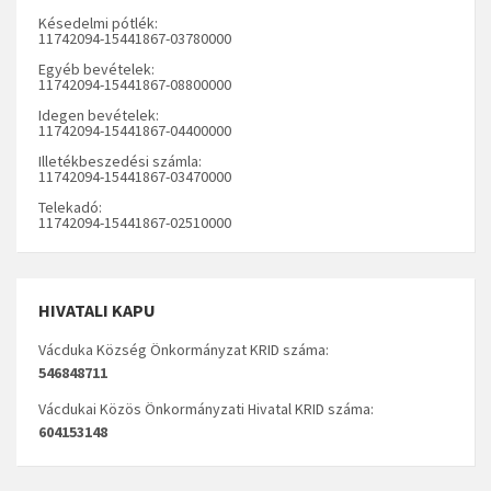
Késedelmi pótlék:
11742094-15441867-03780000
Egyéb bevételek:
11742094-15441867-08800000
Idegen bevételek:
11742094-15441867-04400000
Illetékbeszedési számla:
11742094-15441867-03470000
Telekadó:
11742094-15441867-02510000
HIVATALI KAPU
Vácduka Község Önkormányzat KRID száma:
546848711
Vácdukai Közös Önkormányzati Hivatal KRID száma:
604153148