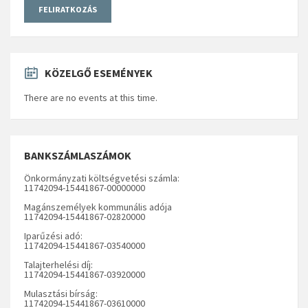
KÖZELGŐ ESEMÉNYEK
There are no events at this time.
BANKSZÁMLASZÁMOK
Önkormányzati költségvetési számla:
11742094-15441867-00000000
Magánszemélyek kommunális adója
11742094-15441867-02820000
Iparűzési adó:
11742094-15441867-03540000
Talajterhelési díj:
11742094-15441867-03920000
Mulasztási bírság:
11742094-15441867-03610000