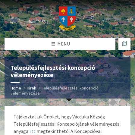
MENU
Településfejlesztési koncepció
véleményezése
Home
Hírek
Településfejlesztési koncepció
véleményezése
Tájékoztatjuk Önöket, hogy Vácduka Község
Településfejlesztési Koncepciójának véleményezési
anyaga
itt
megtekinthető. A Koncepcióval