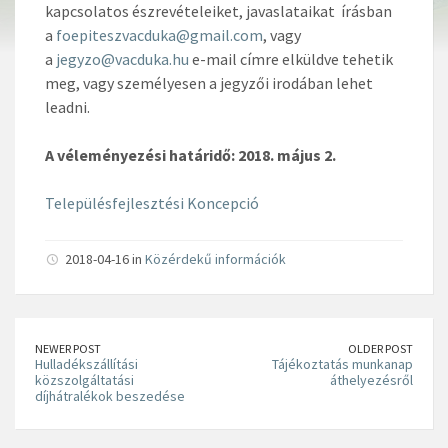
kapcsolatos észrevételeiket, javaslataikat írásban
a
foepiteszvacduka@gmail.com
, vagy
a
jegyzo@vacduka.hu
e-mail címre elküldve tehetik
meg, vagy személyesen a jegyzői irodában lehet
leadni.
A véleményezési határidő: 2018. május 2.
Településfejlesztési Koncepció
2018-04-16 in
Közérdekű információk
NEWER POST
OLDER POST
Hulladékszállítási
Tájékoztatás munkanap
közszolgáltatási
áthelyezésről
díjhátralékok beszedése