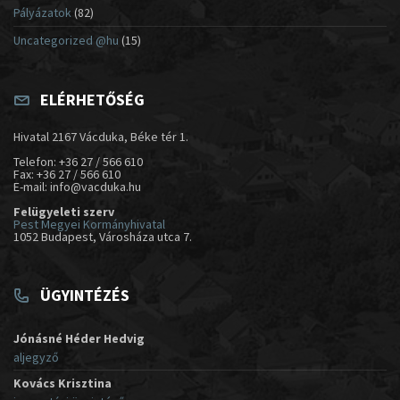
Pályázatok
(82)
Uncategorized @hu
(15)
ELÉRHETŐSÉG
Hivatal 2167 Vácduka, Béke tér 1.
Telefon: +36 27 / 566 610
Fax: +36 27 / 566 610
E-mail: info@vacduka.hu
Felügyeleti szerv
Pest Megyei Kormányhivatal
1052 Budapest, Városháza utca 7.
ÜGYINTÉZÉS
Jónásné Héder Hedvig
aljegyző
Kovács Krisztina