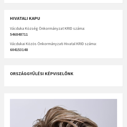
HIVATALI KAPU
Vácduka Község Önkormányzat KRID száma:
546848711
Vácdukai Közös Önkormányzati Hivatal KRID száma:
604153148
ORSZÁGGYŰLÉSI KÉPVISELŐNK