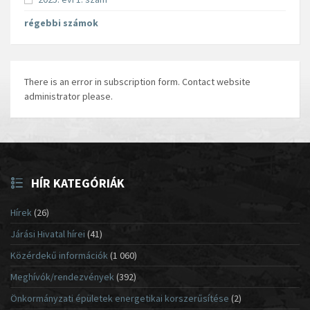
régebbi számok
There is an error in subscription form. Contact website
administrator please.
HÍR KATEGÓRIÁK
Hírek
(26)
Járási Hivatal hírei
(41)
Közérdekű információk
(1 060)
Meghívók/rendezvények
(392)
Önkormányzati épületek energetikai korszerűsítése
(2)