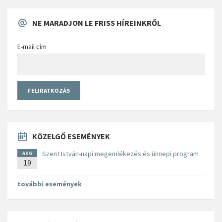
NE MARADJON LE FRISS HÍREINKRŐL
E-mail cím
KÖZELGŐ ESEMÉNYEK
Szent István-napi megemlékezés és ünnepi program
AUG
19
további események