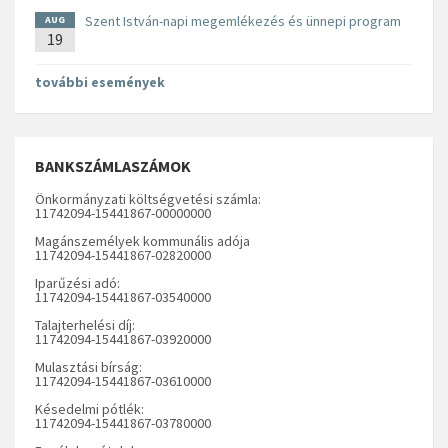
Szent István-napi megemlékezés és ünnepi program
AUG
19
további események
BANKSZÁMLASZÁMOK
Önkormányzati költségvetési számla:
11742094-15441867-00000000
Magánszemélyek kommunális adója
11742094-15441867-02820000
Iparűzési adó:
11742094-15441867-03540000
Talajterhelési díj:
11742094-15441867-03920000
Mulasztási bírság:
11742094-15441867-03610000
Késedelmi pótlék:
11742094-15441867-03780000