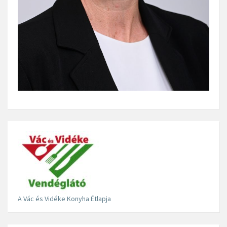
A Vác és Vidéke Konyha Étlapja