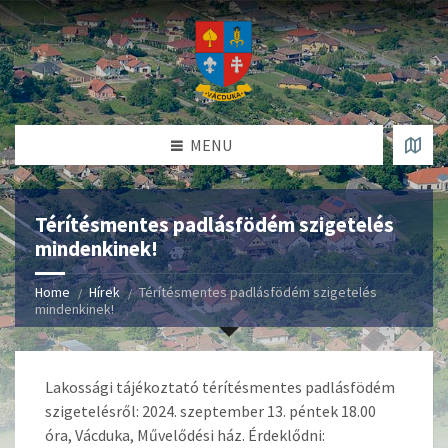
MENU
Térítésmentes padlásfödém szigetelés
mindenkinek!
Home
Hírek
Térítésmentes padlásfödém szigetelés
mindenkinek!
Lakossági tájékoztató térítésmentes padlásfödém
szigetelésről: 2024. szeptember 13. péntek 18.00
óra, Vácduka, Művelődési ház. Érdeklődni: