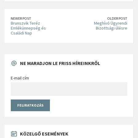
NEWER POST
OLDER POST
Brunszvik Teréz
Meghívó Ügyrendi
Emlékünnepség és
Bizottsági ülésre
Családi Nap
NE MARADJON LE FRISS HÍREINKRŐL
E-mail cím
KÖZELGŐ ESEMÉNYEK