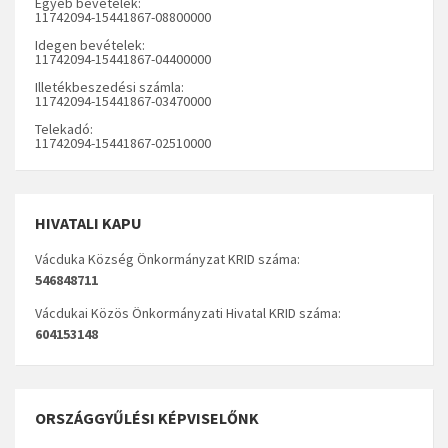
Egyéb bevételek:
11742094-15441867-08800000
Idegen bevételek:
11742094-15441867-04400000
Illetékbeszedési számla:
11742094-15441867-03470000
Telekadó:
11742094-15441867-02510000
HIVATALI KAPU
Vácduka Község Önkormányzat KRID száma:
546848711
Vácdukai Közös Önkormányzati Hivatal KRID száma:
604153148
ORSZÁGGYŰLÉSI KÉPVISELŐNK