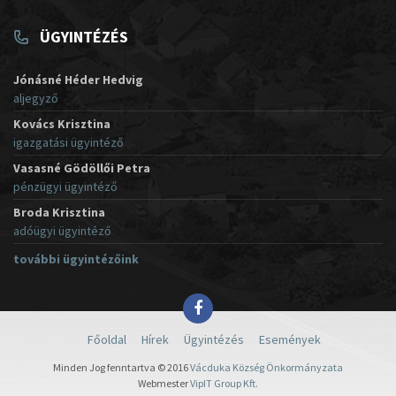
ÜGYINTÉZÉS
Jónásné Héder Hedvig
aljegyző
Kovács Krisztina
igazgatási ügyintéző
Vasasné Gödöllői Petra
pénzügyi ügyintéző
Broda Krisztina
adóügyi ügyintéző
további ügyintézőink
Főoldal
Hírek
Ügyintézés
Események
Minden Jog fenntartva © 2016
Vácduka Község Önkormányzata
Webmester
VipIT Group Kft.