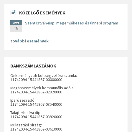
KÖZELGŐ ESEMÉNYEK
Szent István-napi megemlékezés és ünnepi program
AUG
19
további események
BANKSZÁMLASZÁMOK
Önkormányzati költségvetési számla:
11742094-15441867-00000000
Magánszemélyek kommunális adója
11742094-15441867-02820000
Iparűzési adó:
11742094-15441867-03540000
Talajterhelési díj:
11742094-15441867-03920000
Mulasztási bírság:
11742094-15441867-03610000