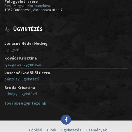
Felügyeleti szerv
Pest Megyei Kormányhivatal
1052 Budapest, Városháza utca 7.
ÜGYINTÉZÉS
Jónásné Héder Hedvig
aljegyző
Kovács Krisztina
igazgatási ügyintéző
Vasasné Gödöllői Petra
pénzügyi ügyintéző
Broda Krisztina
adóügyi ügyintéző
további ügyintézőink
Főoldal
Hírek
Ügyintézés
Események