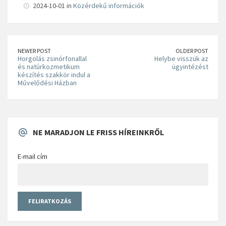
2024-10-01 in
Közérdekű információk
NEWER POST
OLDER POST
Horgolás zsinórfonallal
Helybe visszük az
és natúrkozmetikum
ügyintézést
készítés szakkör indul a
Művelődési Házban
NE MARADJON LE FRISS HÍREINKRŐL
E-mail cím