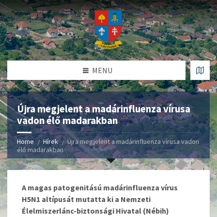
MENU
Újra megjelent a madárinfluenza vírusa
vadon élő madarakban
Home
Hírek
Újra megjelent a madárinfluenza vírusa vadon
élő madarakban
A magas patogenitású madárinfluenza vírus
H5N1 altípusát mutatta ki a Nemzeti
Élelmiszerlánc-biztonsági Hivatal (Nébih)