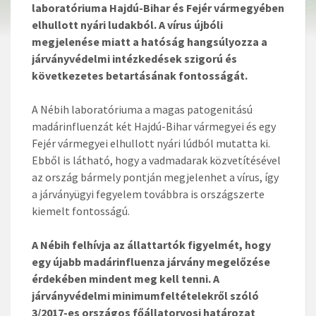
laboratóriuma Hajdú-Bihar és Fejér vármegyében
elhullott nyári ludakból. A vírus újbóli
megjelenése miatt a hatóság hangsúlyozza a
járványvédelmi intézkedések szigorú és
következetes betartásának fontosságát.
A Nébih laboratóriuma a magas patogenitású
madárinfluenzát két Hajdú-Bihar vármegyei és egy
Fejér vármegyei elhullott nyári lúdból mutatta ki.
Ebből is látható, hogy a vadmadarak közvetítésével
az ország bármely pontján megjelenhet a vírus, így
a járványügyi fegyelem továbbra is országszerte
kiemelt fontosságú.
A Nébih felhívja az állattartók figyelmét, hogy
egy újabb madárinfluenza járvány megelőzése
érdekében mindent meg kell tenni.
A
járványvédelmi minimumfeltételekről szóló
3/2017-es országos főállatorvosi határozat