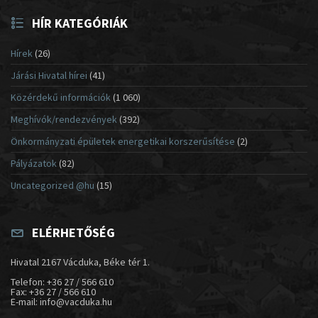
HÍR KATEGÓRIÁK
Hírek
(26)
Járási Hivatal hírei
(41)
Közérdekű információk
(1 060)
Meghívók/rendezvények
(392)
Önkormányzati épületek energetikai korszerűsítése
(2)
Pályázatok
(82)
Uncategorized @hu
(15)
ELÉRHETŐSÉG
Hivatal 2167 Vácduka, Béke tér 1.
Telefon: +36 27 / 566 610
Fax: +36 27 / 566 610
E-mail: info@vacduka.hu