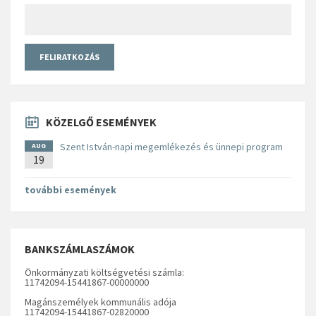
KÖZELGŐ ESEMÉNYEK
Szent István-napi megemlékezés és ünnepi program
AUG
19
további események
BANKSZÁMLASZÁMOK
Önkormányzati költségvetési számla:
11742094-15441867-00000000
Magánszemélyek kommunális adója
11742094-15441867-02820000