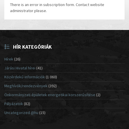
There is an error in subscription form. Contact website
administrator please.
HÍR KATEGÓRIÁK
Hírek
(26)
Járási Hivatal hírei
(41)
Közérdekű információk
(1 060)
Meghívók/rendezvények
(392)
Önkormányzati épületek energetikai korszerűsítése
(2)
Pályázatok
(82)
Uncategorized @hu
(15)