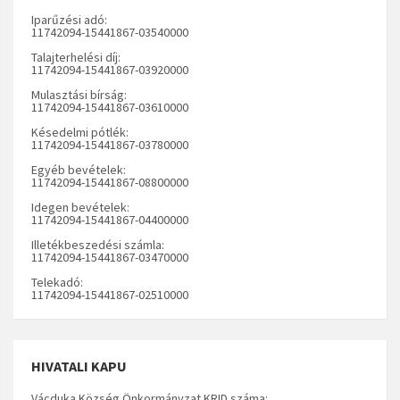
Iparűzési adó:
11742094-15441867-03540000
Talajterhelési díj:
11742094-15441867-03920000
Mulasztási bírság:
11742094-15441867-03610000
Késedelmi pótlék:
11742094-15441867-03780000
Egyéb bevételek:
11742094-15441867-08800000
Idegen bevételek:
11742094-15441867-04400000
Illetékbeszedési számla:
11742094-15441867-03470000
Telekadó:
11742094-15441867-02510000
HIVATALI KAPU
Vácduka Község Önkormányzat KRID száma: