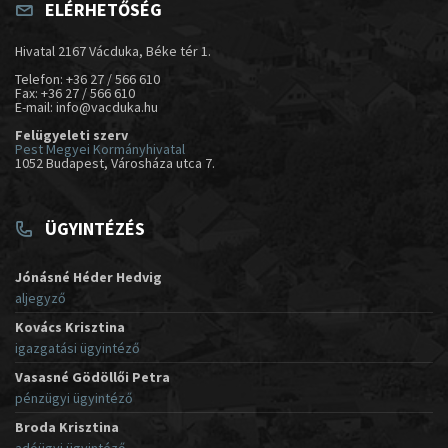
ELÉRHETŐSÉG
Hivatal 2167 Vácduka, Béke tér 1.
Telefon: +36 27 / 566 610
Fax: +36 27 / 566 610
E-mail: info@vacduka.hu
Felügyeleti szerv
Pest Megyei Kormányhivatal
1052 Budapest, Városháza utca 7.
ÜGYINTÉZÉS
Jónásné Héder Hedvig
aljegyző
Kovács Krisztina
igazgatási ügyintéző
Vasasné Gödöllői Petra
pénzügyi ügyintéző
Broda Krisztina
adóügyi ügyintéző