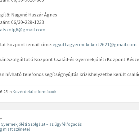
gítő: Nagyné Huszár Ágnes
szám: 06/30-229-1233
salszolg6@gmail.com
lat központi email címe:
egyuttagyermekekert2621@gmail.com
án Szolgáltató Központ Család-és Gyermekjóléti Központ Készen
n hívható telefonos segítségnyújtás krízishelyzetbe került csal
6-25 in
Közérdekű információk
T
 Gyermekjóléti Szolgálat – az ügyfélfogadás
 miatt szünetel