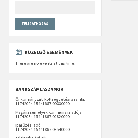
KÖZELGŐ ESEMÉNYEK
There are no events at this time.
BANKSZÁMLASZÁMOK
Önkormányzati költségvetési számla:
11742094-15441867-00000000
Magánszemélyek kommunális adója
11742094-15441867-02820000
Iparűzési adó:
11742094-15441867-03540000
Talajterhelési díj: