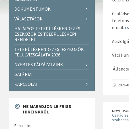
DOKUMENTUMOK
Családse
VÁLASZTÁSOK
telefon
email:
c
HATÁLYOS TELEPÜLÉSRENDEZÉSI
ESZKÖZÖK ÉS TELEPÜLÉSKÉPI
RENDELET
A Szolgá
TELEPÜLÉSRENDEZÉSI ESZKÖZÖK
FELÜLVIZSGÁLATA 2026.
Váci Hum
NYERTES PÁLYÁZATAINK
Állandóa
GALÉRIA
KAPCSOLAT
2026-0
NE MARADJON LE FRISS
NEWER POS
HÍREINKRŐL
Család és
szabadság
E-mail cím