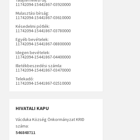
11742094-15441867-03920000
Mulasztási bírság:
11742094-15441867-03610000
Késedelmi pótlék:
11742094-15441867-03780000
Egyéb bevételek:
11742094-15441867-08800000
Idegen bevételek:
11742094-15441867-04400000
Illetékbeszedési számla:
11742094-15441867-03470000
Telekadó:
11742094-15441867-02510000
HIVATALI KAPU
Vácduka Község Önkormányzat KRID
száma:
546848711