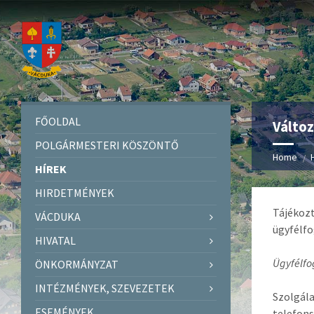
FŐOLDAL
Változ
POLGÁRMESTERI KÖSZÖNTŐ
Home
HÍREK
HIRDETMÉNYEK
Tájékozt
VÁCDUKA
ügyfélfo
HIVATAL
Ügyfélfo
ÖNKORMÁNYZAT
INTÉZMÉNYEK, SZEVEZETEK
Szolgál
ESEMÉNYEK
telefon