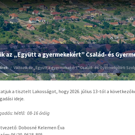
ik az „Együtt a gyermekekért” Család- és Gyerme
Hírek
Változik az „Együtt a gyermekekért” Család- és Gyermekjóléti Szol
atjuk a tisztelt Lakosságot, hogy 2026. július 13-tól a következő
gadási ideje.
gadás: hétfő: 08-16 óráig
atvezető: Dobosné Kelemen Éva
szám: 06/30-9618-805