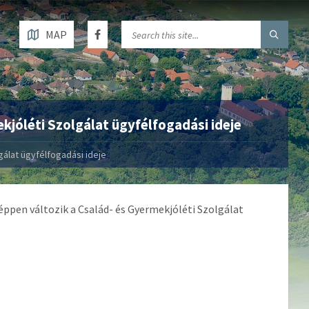
MAP
kjóléti Szolgálat ügyfélfogadási ideje
gálat ügyfélfogadási ideje
képpen változik a Család- és Gyermekjóléti Szolgálat