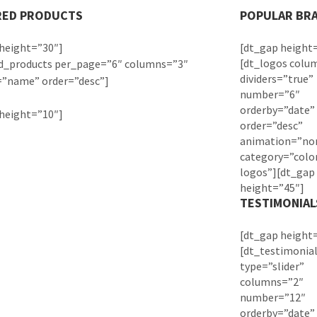
RED PRODUCTS
POPULAR BR
height=”30″]
[dt_gap height
[dt_logos colu
ed_products per_page=”6″ columns=”3″
dividers=”true”
=”name” order=”desc”]
number=”6″
orderby=”date”
height=”10″]
order=”desc”
animation=”no
category=”colo
logos”][dt_gap
height=”45″]
TESTIMONIAL
[dt_gap height
[dt_testimonia
type=”slider”
columns=”2″
number=”12″
orderby=”date”