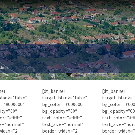
Shop
ner
[dt_banner
[dt_banner
blank=”false”
target_blank=”false”
target_blank=”
r=”#000000″
bg_color=”#000000″
bg_color=”#00
ity=”60″
bg_opacity=”60″
bg_opacity=”60
r=”#ffffff”
text_color=”#ffffff”
text_color=”#fff
ze=”normal”
text_size=”normal”
text_size=”nor
width=”2″
border_width=”2″
border_width=”