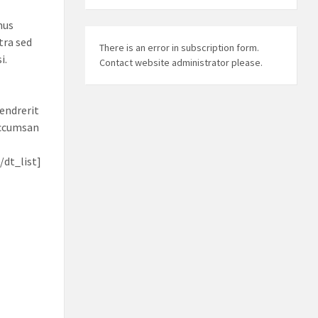
mus
tra sed
There is an error in subscription form.
i.
Contact website administrator please.
endrerit
accumsan
/dt_list]