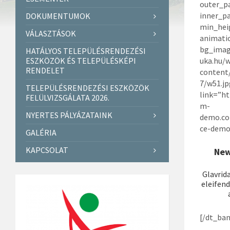
outer_p
inner_p
DOKUMENTUMOK
min_hei
VÁLASZTÁSOK
animati
bg_imag
HATÁLYOS TELEPÜLÉSRENDEZÉSI
ESZKÖZÖK ÉS TELEPÜLÉSKÉPI
uka.hu/
RENDELET
content
7/w51.jp
TELEPÜLÉSRENDEZÉSI ESZKÖZÖK
link=”ht
FELÜLVIZSGÁLATA 2026.
m-
NYERTES PÁLYÁZATAINK
demo.c
ce-demo
GALÉRIA
KAPCSOLAT
New
Glavrid
eleifend
[/dt_ban