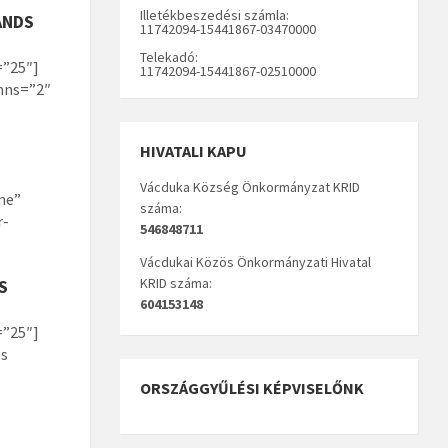
Illetékbeszedési számla:
ANDS
11742094-15441867-03470000
Telekadó:
=”25″]
11742094-15441867-02510000
mns=”2″
HIVATALI KAPU
Vácduka Község Önkormányzat KRID
ne”
száma:
r-
546848711
Vácdukai Közös Önkormányzati Hivatal
KRID száma:
S
604153148
=”25″]
ls
ORSZÁGGYŰLÉSI KÉPVISELŐNK