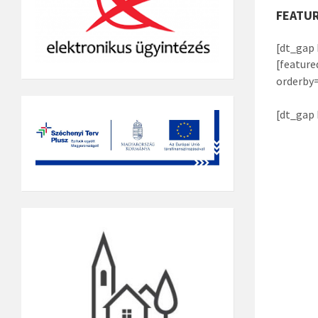
FEATU
[dt_gap 
[featur
orderby
[dt_gap 