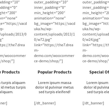
adding=”10″
outer_padding=”10″
outer_padding=
adding=”0″
inner_padding=”0″
inner_padding=
ght=”200″
min_height=”200″
min_height=”2
on=”none”
animation=”none”
animation=”no
e=”https://vacd
bg_image=”https://vacd
bg_image=”http
wp-
uka.hu/wp-
uka.hu/wp-
/uploads/2013/0
content/uploads/2013/1
content/upload
g”
0/w72.jpg”
0/w24.jpg”
tps://the7.drea
link=”https://the7.drea
link=”https://t
m-
m-
om/woocommer
demo.com/woocommer
demo.com/wo
/shop/”]
ce-demo/shop/”]
ce-demo/shop/
 Products
Popular Products
Special Of
a turpis aliquam
Lorem ipsum massa
Lorem ipsum
 id metus turpis
dolor id pulvinar metus
dolor id pulvin
aliquam.
sed turpis eleifend!
sed turpis el
ner]
[/dt_banner]
[/dt_banner]