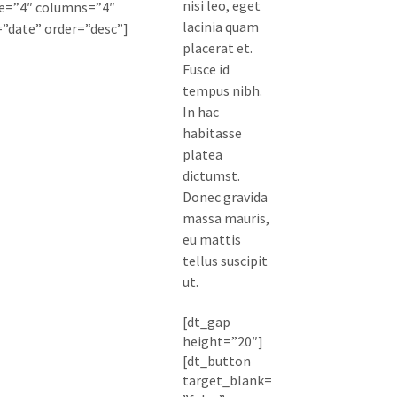
nisi leo, eget
e=”4″ columns=”4″
lacinia quam
”date” order=”desc”]
placerat et.
Fusce id
tempus nibh.
In hac
habitasse
platea
dictumst.
Donec gravida
massa mauris,
eu mattis
tellus suscipit
ut.
[dt_gap
height=”20″]
[dt_button
target_blank=