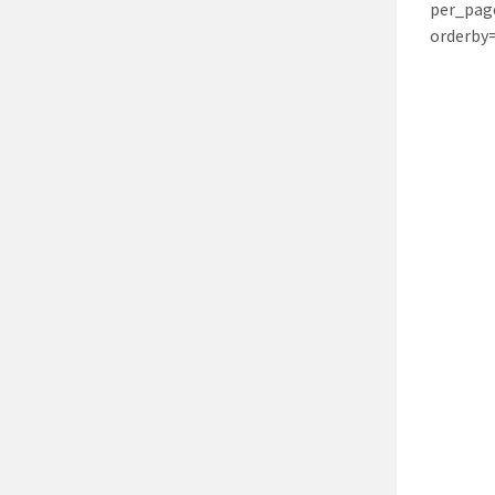
per_pag
orderby=