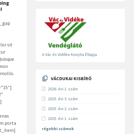
ping
!
t_gap
or sit
tur
A Vác és Vidéke Konyha Étlapja
 Quisque
 non
mollis.
VÁCDUKAI KISBÍRÓ
=”15″]
2026. évi 1. szám
2″
2025. évi 3. szám
]
2025. évi 2. szám
enas
2025. évi 1. szám
um porta
régebbi számok
st_item]