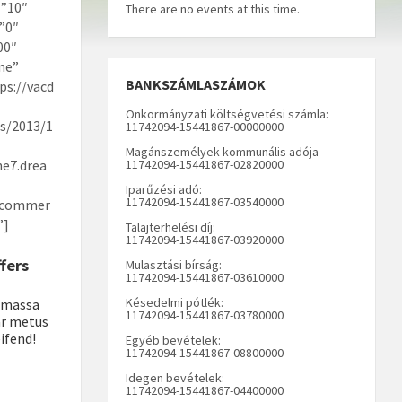
”10″
There are no events at this time.
”0″
00″
ne”
BANKSZÁMLASZÁMOK
s://vacd
Önkormányzati költségvetési számla:
s/2013/1
11742094-15441867-00000000
Magánszemélyek kommunális adója
he7.drea
11742094-15441867-02820000
Iparűzési adó:
11742094-15441867-03540000
ocommer
”]
Talajterhelési díj:
11742094-15441867-03920000
fers
Mulasztási bírság:
11742094-15441867-03610000
Késedelmi pótlék:
 massa
11742094-15441867-03780000
ar metus
eifend!
Egyéb bevételek:
11742094-15441867-08800000
Idegen bevételek:
11742094-15441867-04400000