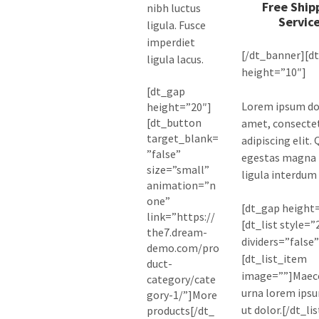
Free Ship
nibh luctus
Service
ligula. Fusce
imperdiet
[/dt_banner][d
ligula lacus.
height=”10″]
[dt_gap
Lorem ipsum dol
height=”20″]
[dt_button
amet, consecte
target_blank=
adipiscing elit.
”false”
egestas magna
size=”small”
ligula interdum 
animation=”n
one”
[dt_gap height
link=”https://
[dt_list style=”
the7.dream-
dividers=”false”
demo.com/pro
[dt_list_item
duct-
image=””]Maec
category/cate
urna lorem ips
gory-1/”]More
ut dolor.[/dt_li
products[/dt_