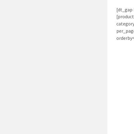
[dt_gap 
[produc
categor
per_pag
orderby=