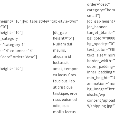
order=”desc”
category=”hom
small”]
height=”10″][vc_tabs style=”tab-style-two”
[dt_gap height
=”0″]
[dt_banner
height=”10″]
[dt_gap
target_blank=”
height=”5″]
bg_color=”#00
t_category
bg_opacity=”0″
Nullam dui
y=”category-1″
text_color=”#fff
mauris,
e=”4″ columns=”4″
text_size=”nor
aliquam id
”date” order=”desc”]
border_width=”
luctus sit
outer_padding=
height=”20″]
amet, tempor
inner_padding=
eu lacus. Cras
min_height=”1
faucibus, leo
animation=”no
ut tristique
bg_image=”http
tristique, eros
uka.hu/wp-
risus euismod
content/upload
odio, quis
9/shipping.jpg”
mollis lectus