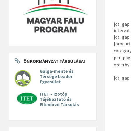
[dt_gap 
interval
[dt_gap 
[produc
categor
per_pag
ÖNKORMÁNYZAT TÁRSULÁSAI
orderby=
Galga-mente és
Térsége Leader
[dt_gap 
Egyesület
ITET – Izotóp
Tájékoztató és
Ellenőrző Társulás