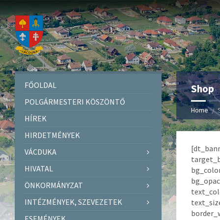
FŐOLDAL
Shop
POLGÁRMESTERI KÖSZÖNTŐ
Home
HÍREK
HIRDETMÉNYEK
[dt_ban
VÁCDUKA
target_
HIVATAL
bg_colo
bg_opac
ÖNKORMÁNYZAT
text_colo
INTÉZMÉNYEK, SZEVEZETEK
text_si
border_
ESEMÉNYEK