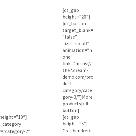
[dt_gap
height=”20″]
[dt_button
target_blank=
”false”
size=”small”
animation=”n
one”
link=”https://
the7.dream-
demo.com/pro
duct-
category/cate
gory-3/”]More
products[/dt_
button]
height=”10″]
[dt_gap
height=”5″]
t_category
Cras hendrerit
y=”category-2″