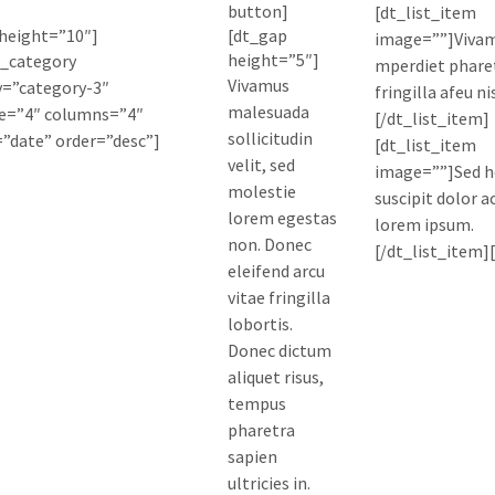
button]
[dt_list_item
height=”10″]
[dt_gap
image=””]Viva
height=”5″]
t_category
mperdiet phare
Vivamus
y=”category-3″
fringilla afeu nis
malesuada
e=”4″ columns=”4″
[/dt_list_item]
sollicitudin
”date” order=”desc”]
[dt_list_item
velit, sed
image=””]Sed h
molestie
suscipit dolor 
lorem egestas
lorem ipsum.
non. Donec
[/dt_list_item][
eleifend arcu
vitae fringilla
lobortis.
Donec dictum
aliquet risus,
tempus
pharetra
sapien
ultricies in.