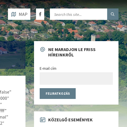
MAP
NE MARADJON LE FRISS
HÍREINKRŐL
E-mail cím
false”
0000″
″
fff”
mal”
KÖZELGŐ ESEMÉNYEK
2″