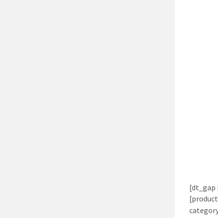
[dt_gap 
[produc
categor