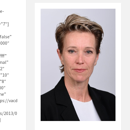
e-
=”7″]
false”
0000″
fff”
mal”
2″
”10″
”8″
00″
ne”
s://vacd
s/2013/0
]