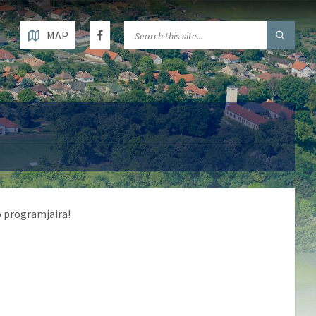
MAP
ó programjaira!