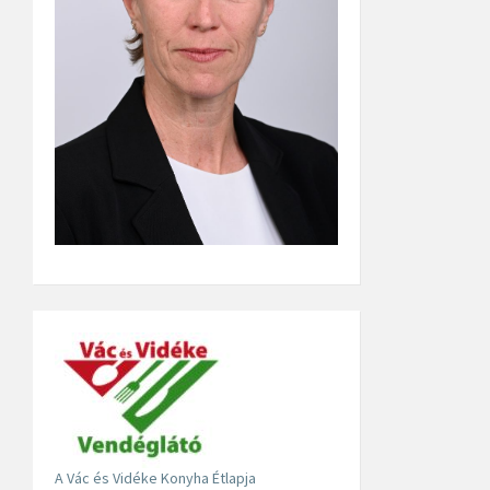
A Vác és Vidéke Konyha Étlapja