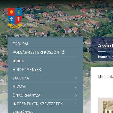
FŐOLDAL
A vácd
POLGÁRMESTERI KÖSZÖNTŐ
Home
HÍREK
HIRDETMÉNYEK
Mindenki
VÁCDUKA
HIVATAL
ÖNKORMÁNYZAT
INTÉZMÉNYEK, SZEVEZETEK
ESEMÉNYEK