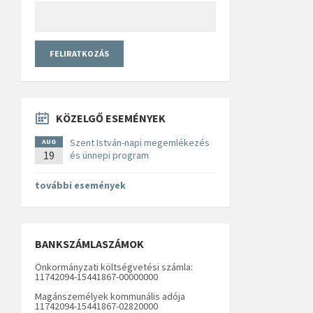
KÖZELGŐ ESEMÉNYEK
Szent István-napi megemlékezés
AUG
19
és ünnepi program
további események
BANKSZÁMLASZÁMOK
Önkormányzati költségvetési számla:
11742094-15441867-00000000
Magánszemélyek kommunális adója
11742094-15441867-02820000