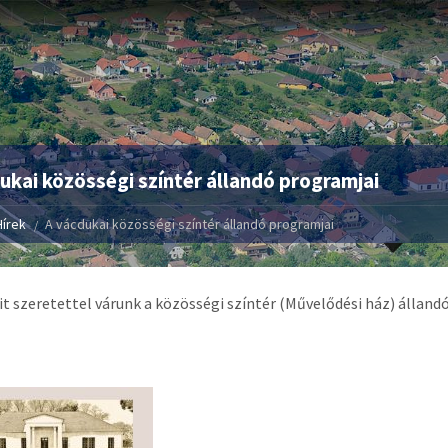
ukai közösségi színtér állandó programjai
Hírek
A vácdukai közösségi színtér állandó programjai
t szeretettel várunk a közösségi színtér (Művelődési ház) álland