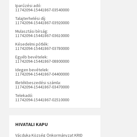
Iparűzési adó:
11742094-15441867-03540000
Talajterhelési díj:
11742094-15441867-03920000
Mulasztási bírság:
11742094-15441867-03610000
Késedelmi pótlék:
11742094-15441867-03780000
Egyéb bevételek:
11742094-15441867-08800000
Idegen bevételek:
11742094-15441867-04400000
Illetékbeszedési számla:
11742094-15441867-03470000
Telekadó:
11742094-15441867-02510000
HIVATALI KAPU
Vácduka Község Önkormányzat KRID