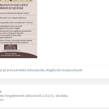
2-21 in
Közérdekű információk
,
Meghívók/rendezvények
T
tás forgalmirend változásról a 21113 j. Vácduka
ton