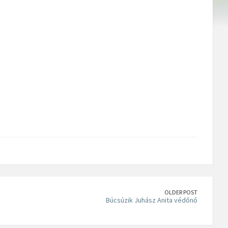
OLDER POST
Búcsúzik Juhász Anita védőnő