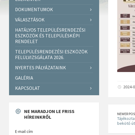
DOKUMENTUMOK
VÁLASZTÁSOK
HATÁLYOS TELEPÜLÉSRENDEZÉSI
ESZKÖZÖK ÉS TELEPÜLÉSKÉPI
RENDELET
TELEPÜLÉSRENDEZÉSI ESZKÖZÖK
FELÜLVIZSGÁLATA 2026.
NYERTES PÁLYÁZATAINK
GALÉRIA
2024-0
KAPCSOLAT
NE MARADJON LE FRISS
NEWER POS
HÍREINKRŐL
Tájékozta
bekötő ú
E-mail cím