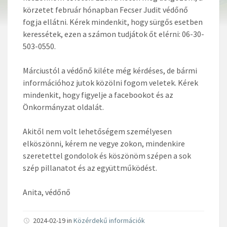
körzetet február hónapban Fecser Judit védőnő
fogja ellátni. Kérek mindenkit, hogy sürgős esetben
keressétek, ezen a számon tudjátok őt elérni: 06-30-
503-0550.
Márciustól a védőnő kiléte még kérdéses, de bármi
információhoz jutok közölni fogom veletek. Kérek
mindenkit, hogy figyelje a facebookot és az
Önkormányzat oldalát.
Akitől nem volt lehetőségem személyesen
elköszönni, kérem ne vegye zokon, mindenkire
szeretettel gondolok és köszönöm szépen a sok
szép pillanatot és az együttműködést.
Anita, védőnő
2024-02-19 in
Közérdekű információk