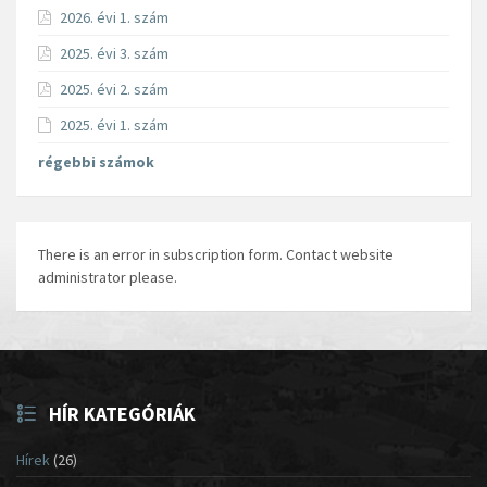
2026. évi 1. szám
2025. évi 3. szám
2025. évi 2. szám
2025. évi 1. szám
régebbi számok
There is an error in subscription form. Contact website
administrator please.
HÍR KATEGÓRIÁK
Hírek
(26)