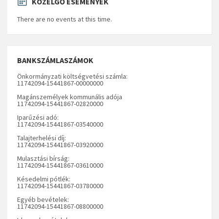
KÖZELGŐ ESEMÉNYEK
There are no events at this time.
BANKSZÁMLASZÁMOK
Önkormányzati költségvetési számla:
11742094-15441867-00000000
Magánszemélyek kommunális adója
11742094-15441867-02820000
Iparűzési adó:
11742094-15441867-03540000
Talajterhelési díj:
11742094-15441867-03920000
Mulasztási bírság:
11742094-15441867-03610000
Késedelmi pótlék:
11742094-15441867-03780000
Egyéb bevételek:
11742094-15441867-08800000