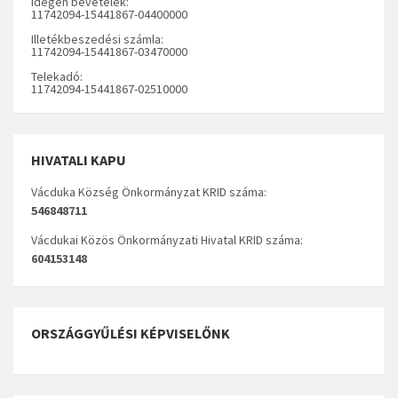
Idegen bevételek:
11742094-15441867-04400000
Illetékbeszedési számla:
11742094-15441867-03470000
Telekadó:
11742094-15441867-02510000
HIVATALI KAPU
Vácduka Község Önkormányzat KRID száma:
546848711
Vácdukai Közös Önkormányzati Hivatal KRID száma:
604153148
ORSZÁGGYŰLÉSI KÉPVISELŐNK