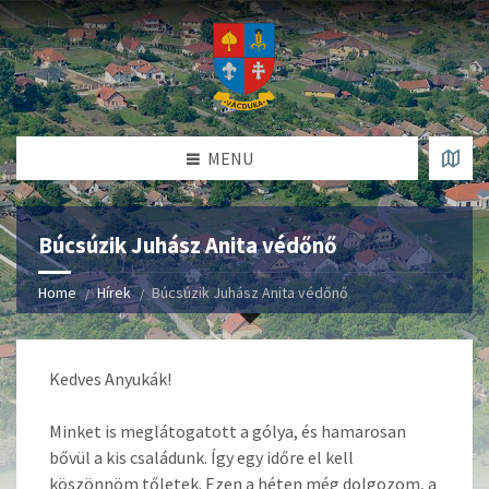
MENU
Búcsúzik Juhász Anita védőnő
Home
Hírek
Búcsúzik Juhász Anita védőnő
Kedves Anyukák!
Minket is meglátogatott a gólya, és hamarosan
bővül a kis családunk. Így egy időre el kell
köszönnöm tőletek. Ezen a héten még dolgozom, a