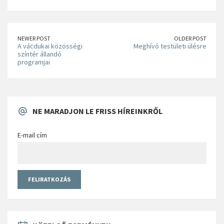
NEWER POST
OLDER POST
A vácdukai közösségi
Meghívó testületi ülésre
színtér állandó
programjai
NE MARADJON LE FRISS HÍREINKRŐL
E-mail cím