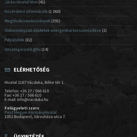
Járási Hivatal hírei
(41)
Közérdekű információk
(1 060)
Meghívók/rendezvények
(391)
Önkormányzati épületek energetikai korszerűsítése
(2)
Pályázatok
(82)
Uncategorized @hu
(14)
ELÉRHETŐSÉG
Hivatal 2167 Vácduka, Béke tér 1.
Telefon: +36 27 / 566 610
Fax: +36 27 / 566 610
E-mail: info@vacduka.hu
Felügyeleti szerv
Pest Megyei Kormányhivatal
1052 Budapest, Városháza utca 7.
ÜGYINTÉZÉS