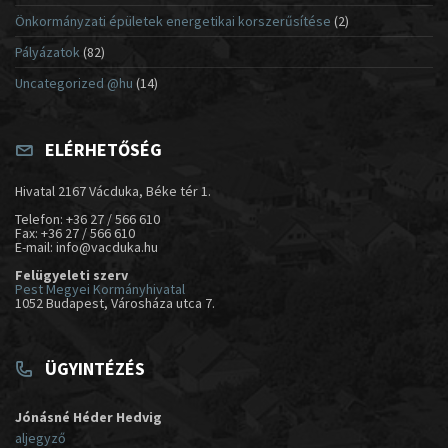
Önkormányzati épületek energetikai korszerűsítése
(2)
Pályázatok
(82)
Uncategorized @hu
(14)
ELÉRHETŐSÉG
Hivatal 2167 Vácduka, Béke tér 1.
Telefon: +36 27 / 566 610
Fax: +36 27 / 566 610
E-mail: info@vacduka.hu
Felügyeleti szerv
Pest Megyei Kormányhivatal
1052 Budapest, Városháza utca 7.
ÜGYINTÉZÉS
Jónásné Héder Hedvig
aljegyző