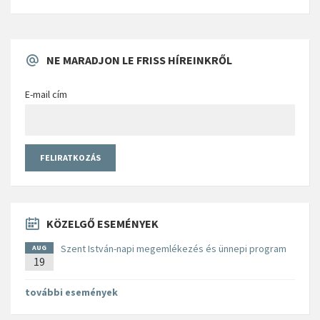
NE MARADJON LE FRISS HÍREINKRŐL
E-mail cím
KÖZELGŐ ESEMÉNYEK
Szent István-napi megemlékezés és ünnepi program
AUG
19
további események