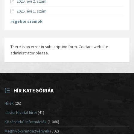
2025. évi 2. szám
2025. évi 1. szám
régebbi számok
There is an error in subscription form. Contact website
administrator please.
HÍR KATEGÓRIÁK
Hírek
(26)
Járási Hivatal hírei
(41)
Közérdekű információk
(1 060)
Meghívók/rendezvények
(392)