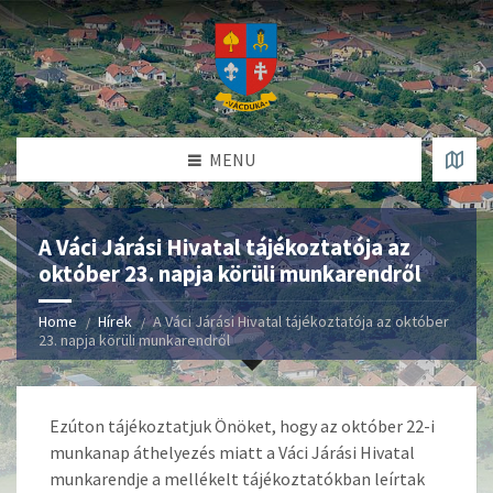
MENU
A Váci Járási Hivatal tájékoztatója az
október 23. napja körüli munkarendről
Home
Hírek
A Váci Járási Hivatal tájékoztatója az október
23. napja körüli munkarendről
Ezúton tájékoztatjuk Önöket, hogy az október 22-i
munkanap áthelyezés miatt a Váci Járási Hivatal
munkarendje a mellékelt tájékoztatókban leírtak