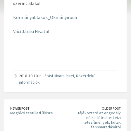
szerint alakul.
Kormányablakok_Okmányiroda
Váci Járási Hivatal
2018-10-10 in
Járási Hivatal hírei
,
Közérdekű
információk
NEWER POST
OLDER POST
Meghívó testületi ülésre
Tájékoztató az engedély
nélkül létesített vízi
létesítmények, kutak
fennmaradásáról