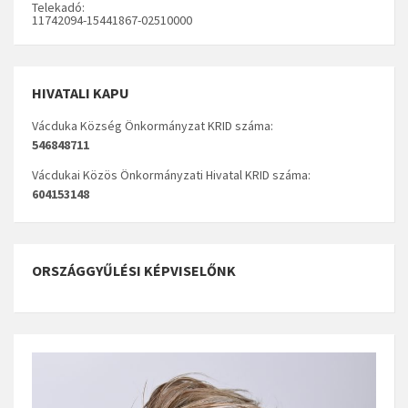
Telekadó:
11742094-15441867-02510000
HIVATALI KAPU
Vácduka Község Önkormányzat KRID száma:
546848711
Vácdukai Közös Önkormányzati Hivatal KRID száma:
604153148
ORSZÁGGYŰLÉSI KÉPVISELŐNK