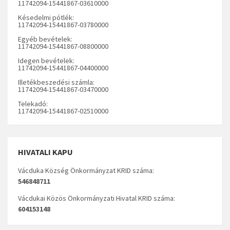
11742094-15441867-03610000
Késedelmi pótlék:
11742094-15441867-03780000
Egyéb bevételek:
11742094-15441867-08800000
Idegen bevételek:
11742094-15441867-04400000
Illetékbeszedési számla:
11742094-15441867-03470000
Telekadó:
11742094-15441867-02510000
HIVATALI KAPU
Vácduka Község Önkormányzat KRID száma:
546848711
Vácdukai Közös Önkormányzati Hivatal KRID száma:
604153148