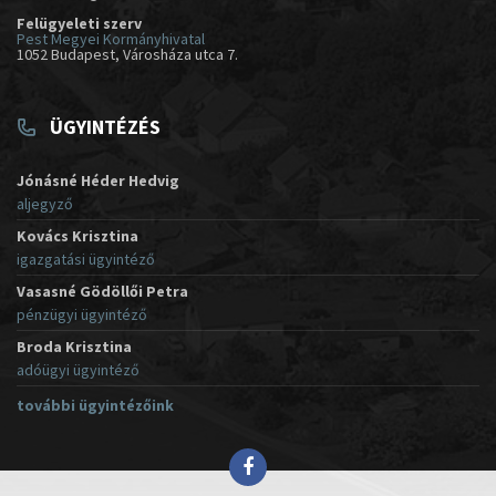
Felügyeleti szerv
Pest Megyei Kormányhivatal
1052 Budapest, Városháza utca 7.
ÜGYINTÉZÉS
Jónásné Héder Hedvig
aljegyző
Kovács Krisztina
igazgatási ügyintéző
Vasasné Gödöllői Petra
pénzügyi ügyintéző
Broda Krisztina
adóügyi ügyintéző
további ügyintézőink