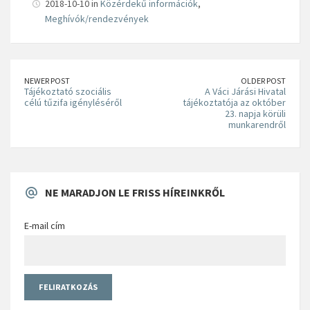
2018-10-10 in
Közérdekű információk
,
Meghívók/rendezvények
NEWER POST
OLDER POST
Tájékoztató szociális
A Váci Járási Hivatal
célú tűzifa igényléséről
tájékoztatója az október
23. napja körüli
munkarendről
NE MARADJON LE FRISS HÍREINKRŐL
E-mail cím