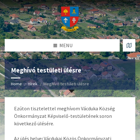
MENU
Meghívó testületi ülésre
Home
Hírek
Meghívó testületi ülésre
Ezúton tisztelettel meghívom Vácduka Község
Önkormányzat Képviselő-testületének soron
következő ülésére.
Az ülés helye
:
Vácdukai Közös Önkormányzati