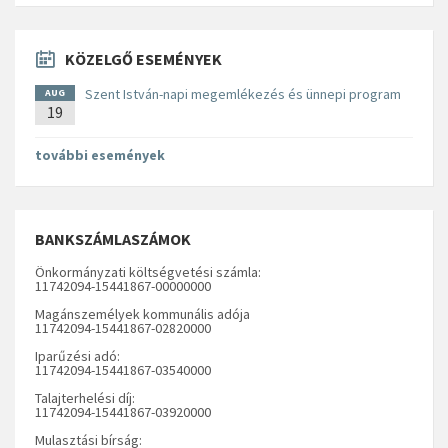
KÖZELGŐ ESEMÉNYEK
Szent István-napi megemlékezés és ünnepi program
AUG
19
további események
BANKSZÁMLASZÁMOK
Önkormányzati költségvetési számla:
11742094-15441867-00000000
Magánszemélyek kommunális adója
11742094-15441867-02820000
Iparűzési adó:
11742094-15441867-03540000
Talajterhelési díj:
11742094-15441867-03920000
Mulasztási bírság: