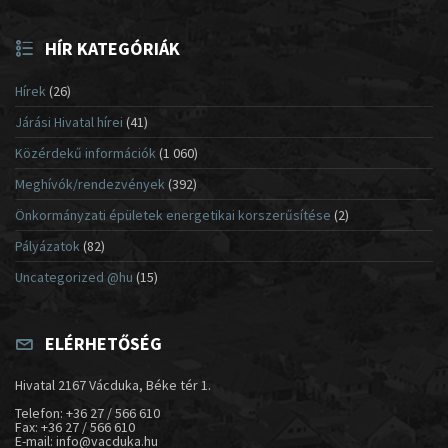
HÍR KATEGÓRIÁK
Hírek
(26)
Járási Hivatal hírei
(41)
Közérdekű információk
(1 060)
Meghívók/rendezvények
(392)
Önkormányzati épületek energetikai korszerűsítése
(2)
Pályázatok
(82)
Uncategorized @hu
(15)
ELÉRHETŐSÉG
Hivatal 2167 Vácduka, Béke tér 1.
Telefon: +36 27 / 566 610
Fax: +36 27 / 566 610
E-mail: info@vacduka.hu