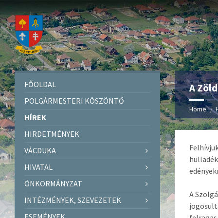
FŐOLDAL
A Zöld
POLGÁRMESTERI KÖSZÖNTŐ
Home
HÍREK
HIRDETMÉNYEK
Felhívju
VÁCDUKA
hulladék
HIVATAL
edényekr
ÖNKORMÁNYZAT
A Szolgá
INTÉZMÉNYEK, SZEVEZETEK
jogosult
ESEMÉNYEK
felragas