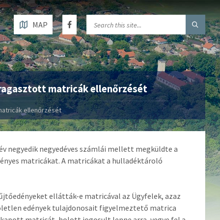
MAP
ragasztott matricák ellenőrzését
matricák ellenőrzését
19. év negyedik negyedéves számlái mellett megküldte a
vényes matricákat. A matricákat a hulladéktároló
űjtőedényeket ellátták-e matricával az Ügyfelek, azaz
öletlen edények tulajdonosait figyelmeztető matrica
apott matricát, holott jogosult lenne arra, vegye fel a