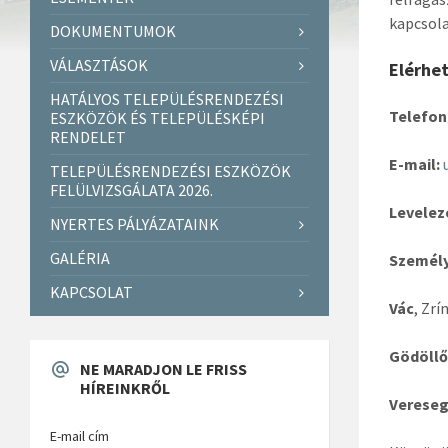
kapcsola
DOKUMENTUMOK
VÁLASZTÁSOK
Elérhe
HATÁLYOS TELEPÜLÉSRENDEZÉSI
Telefon
ESZKÖZÖK ÉS TELEPÜLÉSKÉPI
RENDELET
E-mail:
TELEPÜLÉSRENDEZÉSI ESZKÖZÖK
FELÜLVIZSGÁLATA 2026.
Levelezé
NYERTES PÁLYÁZATAINK
GALÉRIA
Személy
KAPCSOLAT
Vác
, Zrí
Gödöllő
NE MARADJON LE FRISS
HÍREINKRŐL
Verese
E-mail cím