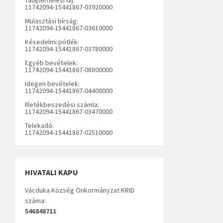
11742094-15441867-03920000
Mulasztási bírság:
11742094-15441867-03610000
Késedelmi pótlék:
11742094-15441867-03780000
Egyéb bevételek:
11742094-15441867-08800000
Idegen bevételek:
11742094-15441867-04400000
Illetékbeszedési számla:
11742094-15441867-03470000
Telekadó:
11742094-15441867-02510000
HIVATALI KAPU
Vácduka Község Önkormányzat KRID
száma:
546848711