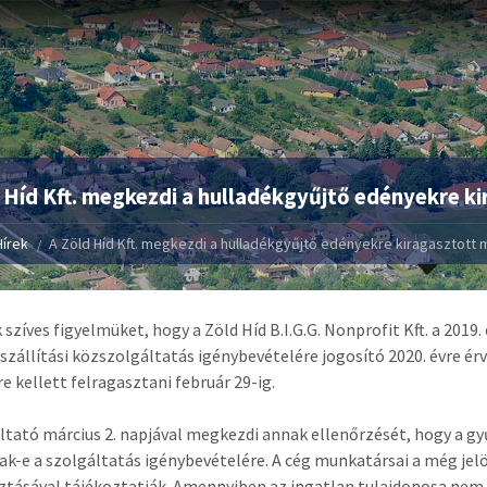
 Híd Kft. megkezdi a hulladékgyűjtő edényekre ki
Hírek
A Zöld Híd Kft. megkezdi a hulladékgyűjtő edényekre kiragasztott 
k szíves figyelmüket, hogy a Zöld Híd B.I.G.G. Nonprofit Kft. a 20
szállítási közszolgáltatás igénybevételére jogosító 2020. évre ér
e kellett felragasztani február 29-ig.
ltató március 2. napjával megkezdi annak ellenőrzését, hogy a gy
ak-e a szolgáltatás igénybevételére. A cég munkatársai a még jel
ztásával tájékoztatják. Amennyiben az ingatlan tulajdonosa nem k