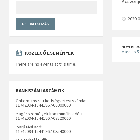
Köszönj
2020-0
NEWER POS
Március 5
KÖZELGŐ ESEMÉNYEK
There are no events at this time.
BANKSZÁMLASZÁMOK
Önkormányzati költségvetési számla:
11742094-15441867-00000000
Magánszemélyek kommunális adója
11742094-15441867-02820000
Iparűzési adó:
11742094-15441867-03540000
Talajterhelési díj: