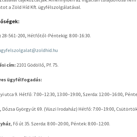
tot a Zöld Híd Kft. ügyfélszolgálatával.
tőségek:
:
28-561-200, Hétfőtől-Péntekig: 8:00-16:30.
ugyfelszolgalat@zoldhid.hu
si cím:
2101 Gödöllő, Pf. 75.
es ügyfélfogadás:
nyi utca 9. Hétfő: 7:00–12:30, 13:00–19:00, Szerda: 12:00–16:00, Pénte
, Dózsa György út 69. (Vüszi Irodaház) Hétfő: 7:00–19:00, Csütörtök:
gyház
, Fő út 35. Szerda: 8:00–20:00, Péntek: 8:00–12:00.