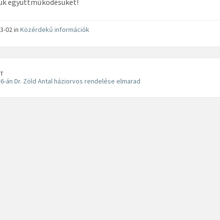
ük együttműködésüket!
3-02 in
Közérdekű információk
T
-6-án Dr. Zöld Antal háziorvos rendelése elmarad