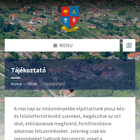
MENU
Tájékoztató
Home
Hírek
Tájékoztató
A mai nap az intézményekbe eljuttattunk plusz kéz-
és felületfertőtlenítő szereket, kiegészítve az ott
lévő, előírásoknak megfelelő, fertőtlenítésre
alkalmas felszereléseket. Jelenleg csak kis
mennyiséget tudtunk beszerezni, mivel a