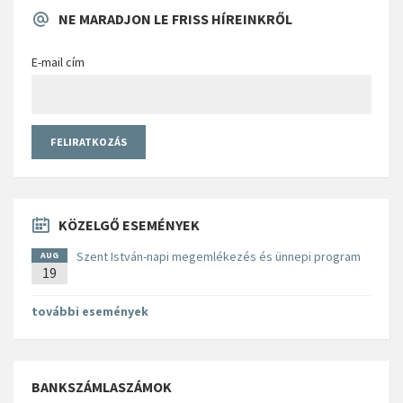
NE MARADJON LE FRISS HÍREINKRŐL
E-mail cím
KÖZELGŐ ESEMÉNYEK
Szent István-napi megemlékezés és ünnepi program
AUG
19
további események
BANKSZÁMLASZÁMOK