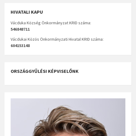
HIVATALI KAPU
Vácduka Község Önkormányzat KRID száma:
546848711
Vácdukai Közös Önkormányzati Hivatal KRID száma:
604153148
ORSZÁGGYŰLÉSI KÉPVISELŐNK