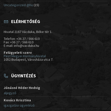
Uncategorized @hu
(15)
ELÉRHETŐSÉG
Hivatal 2167 Vácduka, Béke tér 1.
Telefon: +36 27 / 566 610
Fax: +36 27 / 566 610
E-mail: info@vacduka.hu
Felügyeleti szerv
Pest Megyei Kormányhivatal
1052 Budapest, Városháza utca 7.
ÜGYINTÉZÉS
Jónásné Héder Hedvig
aljegyző
Kovács Krisztina
igazgatási ügyintéző