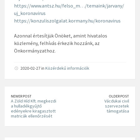
https://www.antsz.hu/felso_m…/temaink/jarvany/
uj_koronavirus
https://konzuliszolgalat.kormany.hu/koronavirus
Azonnal értesítjük Önöket, amint hivatalos
közlemény, felhívás érkezik hozzánk, az
Önkormányzathoz.
2020-02-27 in
Közérdekű információk
NEWER POST
OLDER POST
A Zöld Híd Kft. megkezdi
Vácdukai civil
a hulladékgyűjtő
szervezetek
edényekre kiragasztott
támogatása
matricák ellenőrzését