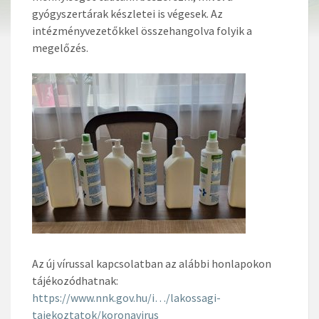
gyógyszertárak készletei is végesek. Az
intézményvezetőkkel összehangolva folyik a
megelőzés.
Az új vírussal kapcsolatban az alábbi honlapokon
tájékozódhatnak:
https://www.nnk.gov.hu/i…/lakossagi-
tajekoztatok/koronavirus