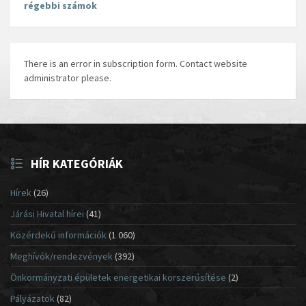
régebbi számok
There is an error in subscription form. Contact website
administrator please.
HÍR KATEGÓRIÁK
Hírek
(26)
Járási Hivatal hírei
(41)
Közérdekű információk
(1 060)
Meghívók/rendezvények
(392)
Önkormányzati épületek energetikai korszerűsítése
(2)
Pályázatok
(82)